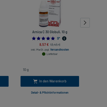
Arnica C 30 Globuli, 10 g
Nux vo
4.888888888888889
9
*
8,57 €
13,45 €
inkl. MwSt.
zzgl.
Versandkosten
inkl
Lieferbar
In den Warenkorb
Detail- & Pflichtinformationen
Deta