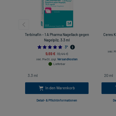
Terbinafin - 1 A Pharma Nagellack gegen
Ceres K
Nagelpilz, 3.3 ml
5.0
3
*
inkl. 
9,69 €
19,44 €
inkl. MwSt.
zzgl.
Versandkosten
Lieferbar
In den Warenkorb
Detail- & Pflichtinformationen
De