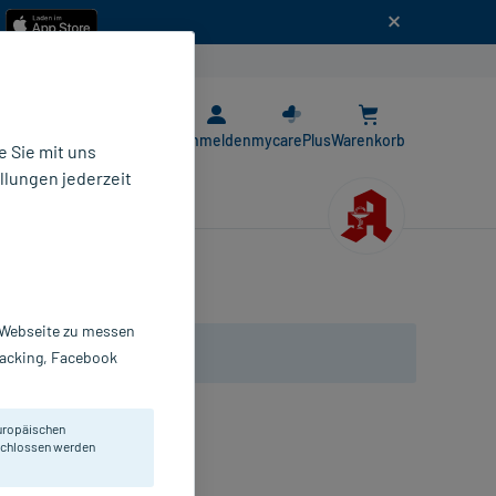
n
E-Rezept App
Anmelden
mycarePlus
Warenkorb
 Sie mit uns
llungen jederzeit
r Webseite zu messen
Tracking, Facebook
uropäischen
Bellis perennis.
eschlossen werden
opfen