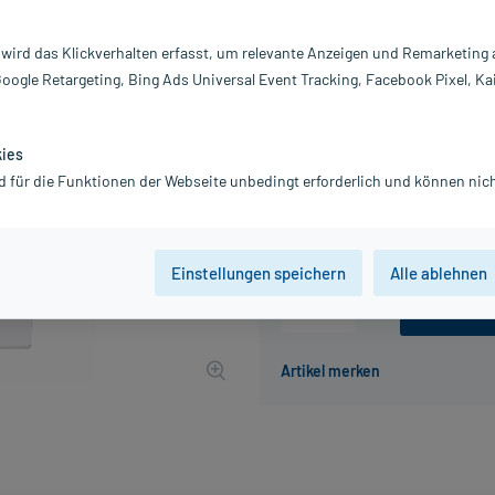
Inhalt:
20
PZN:
00
 wird das Klickverhalten erfasst, um relevante Anzeigen und Remarketing
Hersteller:
CE
Google Retargeting, Bing Ads Universal Event Tracking, Facebook Pixel, Ka
Information:
23,09 €
231
PlusHerzen s
kies
d für die Funktionen der Webseite unbedingt erforderlich und können nich
inkl. MwSt.
Gratis-Versand
innerhalb D.
Grundpreis: 1.154,50 € / l
Einstellungen speichern
Alle ablehnen