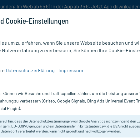
unden: Im Web ab 55€ | In der App ab 35€. Jetzt App downloade
d Cookie-Einstellungen
es um zu erfahren, wann Sie unsere Webseite besuchen und wie
e Nutzererfahrung zu verbessern. Sie können Ihre Cookie-Einste
nlösen
Rezeptur
Aktion %
en:
Datenschutzerklärung
Impressum
 perennis Urtinktur
s können wir Besuche und Trafficquellen zählen, um die Leistung unsere
Nur für kurze Zeit:
Gratis-Versand* ab 19€ Mindestbestellwert!
fahrung zu verbessern (Criteo, Google Signals, Bing Ads Universal Event 
ial Plugin).
r, 20 ml
arauf hin, dass die Datenschutzbestimmungen von
Google Analytics
nicht zwingend den E
Homöopathisches Arzneimittel mit 
n gem. EU-DSGVO genügen und ein Datentransfer in Drittstaaten bzw. die USA nicht ausg
 Daten dort verarbeitet werden, kann nicht geprüft und nachvollzogen werden.
Darreichung:
Tr