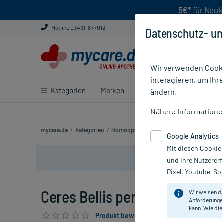
5€*
für Neuk
Hotline 03491-877012
Datenschutz- un
Wir verwenden Cooki
interagieren, um Ihr
Kategorien
Marken
Ratgeber
E-Rezept ei
ändern.
Nähere Information
mycare.de
/
Kategorien
/
Homöopathie
/
Einzelmittel
/
Ceres Bellis
Google Analytics
Mit diesen Cookie
und Ihre Nutzerer
Pixel, Youtube-Soc
Ceres Bellis perennis Urtinktu
Wir weisen d
Anforderunge
kann. Wie die
Produkt bewerten & PlusHerzen sichern