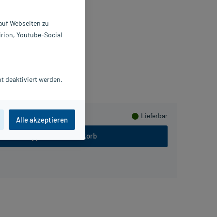
 ml
178689
 auf Webseiten zu
RES Heilmittel GmbH
irion, Youtube-Social
Beipackzettel als PDF
ammeln
t deaktiviert werden.
Lieferbar
Alle akzeptieren
In den Warenkorb