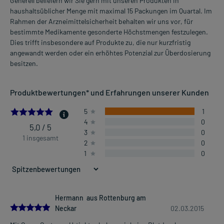
Generell beliefern wir Sie gern mit unseren Produkten in
haushaltsüblicher Menge mit maximal 15 Packungen im Quartal. Im
Rahmen der Arzneimittelsicherheit behalten wir uns vor, für
bestimmte Medikamente gesonderte Höchstmengen festzulegen.
Dies trifft insbesondere auf Produkte zu, die nur kurzfristig
angewandt werden oder ein erhöhtes Potenzial zur Überdosierung
besitzen.
Produktbewertungen* und Erfahrungen unserer Kunden
5.0
5
1
4
0
5,0 / 5
3
0
1 insgesamt
2
0
1
0
Hermann aus Rottenburg am
5.0
Neckar
02.03.2015