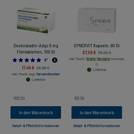
Desloratadin-Adgc 5 mg
SYNERVIT Kapseln, 90 St
V
Filmtabletten, 100 St
67,59 €
78,90 €
inkl. MwSt.
Gratis-Versand
innerhalb
in
5.0
8
*
D.
17,49 €
26,98 €
Lieferbar
inkl. MwSt.
zzgl.
Versandkosten
Lieferbar
In den Warenkorb
In den Warenkorb
Detail- & Pflichtinformationen
Detail- & Pflichtinformationen