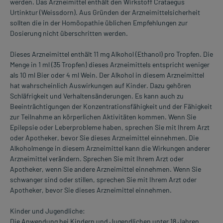
werden. Das Arzneimittel enthält den Wirkstoff Crataegus
Urtinktur (Weissdorn). Aus Gründen der Arzneimittelsicherheit
sollten die in der Homöopathie üblichen Empfehlungen zur
Dosierung nicht überschritten werden.
Dieses Arzneimittel enthält 11 mg Alkohol (Ethanol) pro Tropfen. Die
Menge in 1 ml (35 Tropfen) dieses Arzneimittels entspricht weniger
als 10 ml Bier oder 4 ml Wein. Der Alkohol in diesem Arzneimittel
hat wahrscheinlich Auswirkungen auf Kinder. Dazu gehören
Schläfrigkeit und Verhaltensänderungen. Es kann auch zu
Beeinträchtigungen der Konzentrationsfähigkeit und der Fähigkeit
zur Teilnahme an körperlichen Aktivitäten kommen. Wenn Sie
Epilepsie oder Leberprobleme haben, sprechen Sie mit Ihrem Arzt
oder Apotheker, bevor Sie dieses Arzneimittel einnehmen. Die
Alkoholmenge in diesem Arzneimittel kann die Wirkungen anderer
Arzneimittel verändern. Sprechen Sie mit Ihrem Arzt oder
Apotheker, wenn Sie andere Arzneimittel einnehmen. Wenn Sie
schwanger sind oder stillen, sprechen Sie mit Ihrem Arzt oder
Apotheker, bevor Sie dieses Arzneimittel einnehmen.
Kinder und Jugendliche:
Die Anwendung bei Kindern und Jugendlichen unter 18 Jahren