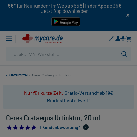
5€*
für Neukunden: Im Web ab 55€ | In der App ab 35€.
Jetzt App downloaden
Einzelmittel
/
Ceres Crataegus Urtinktur
Nur für kurze Zeit:
Gratis-Versand* ab 19€
Mindestbestellwert!
Ceres Crataegus Urtinktur, 20 ml
5.0
1 Kundenbewertung*