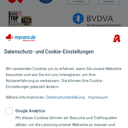
Datenschutz- und Cookie-Einstellungen
Wir verwenden Cookies um zu erfahren, wann Sie unsere Webseite
besuchen und wie Sie mit uns interagieren, um Ihre
Nutzererfahrung zu verbessern. Sie können Ihre Cookie-
Alle Preise gelten inkl. MwSt., ggf. zzgl. Versandkosten
Einstellungen jederzeit ändern.
Informationen auf dieser Website werden ausschließlich für
informative Zwecke zur Verfügung gestellt. Sie ersetzen keinesfalls
Nähere Informationen:
Datenschutzerklärung
Impressum
die Untersuchung und Behandlung durch einen Arzt. Bitte
beachten Sie, dass hierdurch weder Diagnosen gestellt noch
Google Analytics
Therapien eingeleitet werden können. | Diese Webseite benutzt
Mit diesen Cookies können wir Besuche und Trafficquellen
Google Analytics. Lesen Sie bitte dazu die wichtigen Hinweise in
unserer Datenschutzerklärung. Für den Widerruf einer Bestellung
zählen, um die Leistung unserer Webseite zu messen und