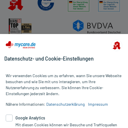
Datenschutz- und Cookie-Einstellungen
Wir verwenden Cookies um zu erfahren, wann Sie unsere Webseite
besuchen und wie Sie mit uns interagieren, um Ihre
Nutzererfahrung zu verbessern. Sie können Ihre Cookie-
Alle Preise gelten inkl. MwSt., ggf. zzgl. Versandkosten
Einstellungen jederzeit ändern.
Informationen auf dieser Website werden ausschließlich für
informative Zwecke zur Verfügung gestellt. Sie ersetzen keinesfalls
Nähere Informationen:
Datenschutzerklärung
Impressum
die Untersuchung und Behandlung durch einen Arzt. Bitte
beachten Sie, dass hierdurch weder Diagnosen gestellt noch
Google Analytics
Therapien eingeleitet werden können. | Diese Webseite benutzt
Mit diesen Cookies können wir Besuche und Trafficquellen
Google Analytics. Lesen Sie bitte dazu die wichtigen Hinweise in