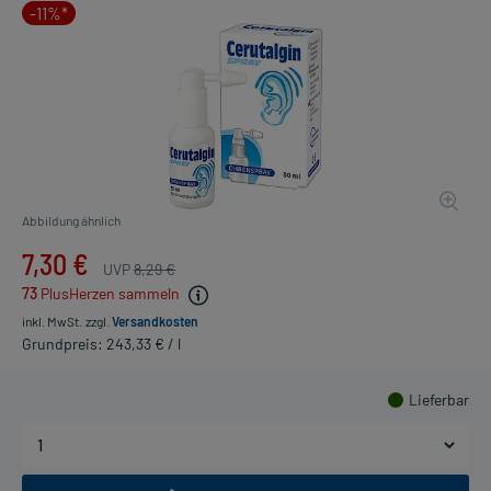
-11%*
Abbildung ähnlich
7,30 €
UVP
8,29 €
73
PlusHerzen sammeln
inkl. MwSt.
zzgl.
Versandkosten
Grundpreis: 243,33 € / l
Lieferbar