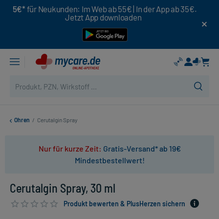
5€*
für Neukunden: Im Web ab 55€ | In der App ab 35€.
Jetzt App downloaden
Ohren
/
Cerutalgin Spray
Nur für kurze Zeit:
Gratis-Versand* ab 19€
Mindestbestellwert!
Cerutalgin Spray, 30 ml
Produkt bewerten & PlusHerzen sichern