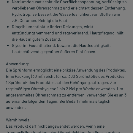
Natriumdocusat senkt die Oberflächenspannung, verflüssigt so
verbliebenen Ohrenschmalz und erleichtert dessen Entfernung.
Hydrotrop, verbessert die Wasserlöslichkeit von Stoffen wie
z.B. Cerumen. Reinigt die Haut.
Ringelblumentinktur lindert Reizungen, wirkt
entzündungshemmend und regenerierend. Hautpflegend, hält
die Haut in gutem Zustand.
Glycerin: Feuchthaltend, bewahrt die Hautfeuchtigkeit,
Hautschützend gegenüber äußeren Einflüssen.
Anwendung:
Die Sprühform ermöglicht eine präzise Anwendung des Produktes.
Eine Packung (30 ml) reicht für ca. 300 Sprühstöße des Produktes.
1 Sprühstoß des Produktes auf den Gehörgang auftragen. Zur
regelmäßigen Ohrenhygiene 1 bis 2 Mal pro Woche anwenden. Um
angesammeltes Ohrenschmalz zu entfernen, verwenden Sie es an 3
aufeinanderfolgenden Tagen. Bei Bedarf mehrmals täglich
anwenden.
Warnhinweis:
Das Produkt darf nicht angewendet werden, wenn eine
Trommelfellperforation, eine Ohreninfektion, Ausfluss aus dem