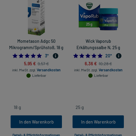
Mometason Adgc 50
Wick Vaporub
Mikrogramm/Sprühstoß, 18 g
Erkältungssalbe N, 25 g
5.0
5.0
3
*
20
*
5,95 €
6,36 €
9,57 €
10,28 €
inkl. MwSt.
zzgl.
Versandkosten
inkl. MwSt.
zzgl.
Versandkosten
Lieferbar
Lieferbar
in
In den Warenkorb
In den Warenkorb
Detail- & Pflichtinformationen
Detail- & Pflichtinformationen