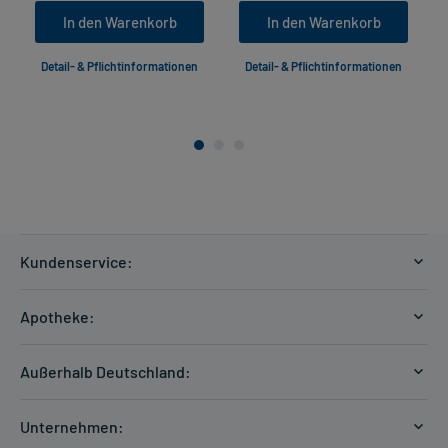
In den Warenkorb
In den Warenkorb
Detail- & Pflichtinformationen
Detail- & Pflichtinformationen
Kundenservice:
Versandkosten
Apotheke:
Zahlungsarten
Ratgeber
Kontakt
Außerhalb Deutschland:
E-Rezept
FAQ
Versandkosten Schweiz
Papierrezept einlösen
Hilfe
Unternehmen:
Formular anfordern