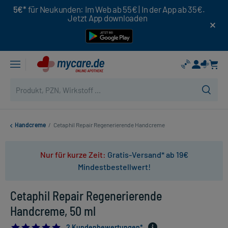
5€*
für Neukunden: Im Web ab 55€ | In der App ab 35€.
Jetzt App downloaden
Handcreme
/
Cetaphil Repair Regenerierende Handcreme
Nur für kurze Zeit:
Gratis-Versand* ab 19€
Mindestbestellwert!
Cetaphil Repair Regenerierende
Handcreme, 50 ml
5.0
2 Kundenbewertungen*