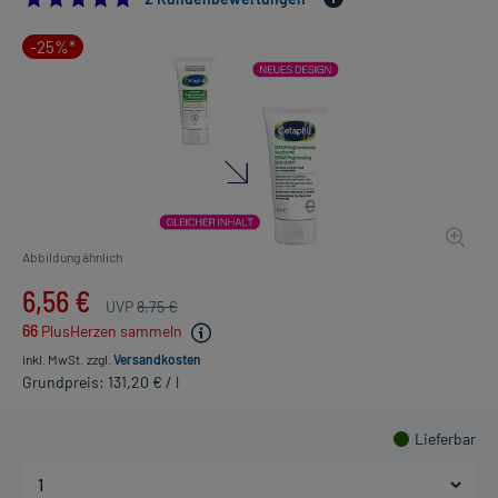
-25%*
Abbildung ähnlich
6,56 €
UVP
8,75 €
66
PlusHerzen sammeln
inkl. MwSt.
zzgl.
Versandkosten
Grundpreis: 131,20 € / l
Lieferbar