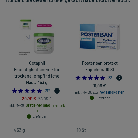
Cetaphil
Posterisan protect
Feuchtigkeitscreme für
Zäpfchen, 10 St
trockene, empfindliche
5.0
3
*
Haut, 453 g
11,06 €
4.901408450704225
71
*
inkl. MwSt.
zzgl.
Versandkosten
20,79 €
Lieferbar
28,95 €
inkl. MwSt.
Gratis-Versand
innerhalb
D.
Lieferbar