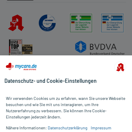
Datenschutz- und Cookie-Einstellungen
Wir verwenden Cookies um zu erfahren, wann Sie unsere Webseite
besuchen und wie Sie mit uns interagieren, um Ihre
Nutzererfahrung zu verbessern. Sie können Ihre Cookie-
Alle Preise gelten inkl. MwSt., ggf. zzgl. Versandkosten
Einstellungen jederzeit ändern.
Informationen auf dieser Website werden ausschließlich für
informative Zwecke zur Verfügung gestellt. Sie ersetzen keinesfalls
Nähere Informationen:
Datenschutzerklärung
Impressum
die Untersuchung und Behandlung durch einen Arzt. Bitte