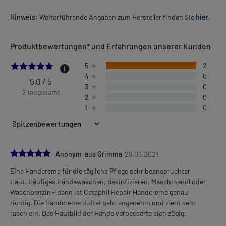
Hinweis:
Weiterführende Angaben zum Hersteller finden Sie
hier
.
Produktbewertungen* und Erfahrungen unserer Kunden
5.0
5
2
4
0
5,0 / 5
3
0
2 insgesamt
2
0
1
0
5.0
Anonym aus Grimma
29.06.2021
Eine Handcreme für die tägliche Pflege sehr beanspruchter
Haut. Häufiges Händewaschen, desinfizieren, Maschinenöl oder
Waschbenzin - dann ist Cetaphil Repair Handcreme genau
richtig. Die Handcreme duftet sehr angenehm und zieht sehr
rasch ein. Das Hautbild der Hände verbesserte sich zügig.