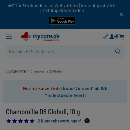
5€*
für Neukunden: Im Web ab 55€ | In der App ab 35€.
Jetzt App downloaden
Einzelmittel
/
Chamomilla D6 Globuli
Nur für kurze Zeit:
Gratis-Versand* ab 19€
Mindestbestellwert!
Chamomilla D6 Globuli, 10 g
5.0
2 Kundenbewertungen*