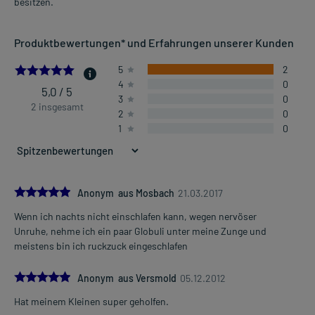
besitzen.
Produktbewertungen* und Erfahrungen unserer Kunden
5.0
5
2
4
0
5,0 / 5
3
0
2 insgesamt
2
0
1
0
5.0
Anonym aus Mosbach
21.03.2017
Wenn ich nachts nicht einschlafen kann, wegen nervöser
Unruhe, nehme ich ein paar Globuli unter meine Zunge und
meistens bin ich ruckzuck eingeschlafen
5.0
Anonym aus Versmold
05.12.2012
Hat meinem Kleinen super geholfen.