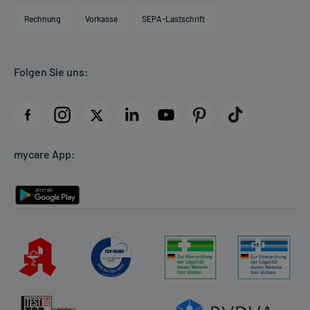
Engagement
Direktabrechnung PKV
Rechnung
Vorkasse
SEPA-Lastschrift
Partner
Apotheke vor Ort
Kundenbewertungen
Folgen Sie uns:
AGB
Impressum
Datenschutz
Cookie-Einstellungen
mycare App:
Rückgabe/Widerruf
Barrierefreiheitserklärung