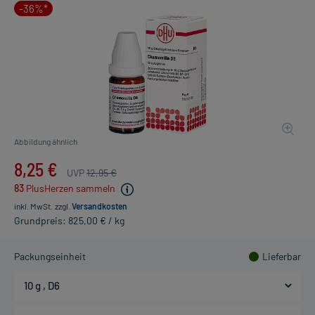
-36%*
Abbildung ähnlich
8,25 €
UVP
12,95 €
83
PlusHerzen sammeln
inkl. MwSt.
zzgl.
Versandkosten
Grundpreis: 825,00 € / kg
Packungseinheit
Lieferbar