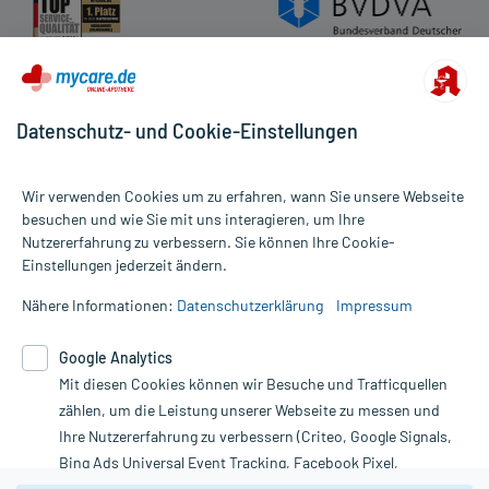
Datenschutz- und Cookie-Einstellungen
Wir verwenden Cookies um zu erfahren, wann Sie unsere Webseite
besuchen und wie Sie mit uns interagieren, um Ihre
Nutzererfahrung zu verbessern. Sie können Ihre Cookie-
Alle Preise gelten inkl. MwSt., ggf. zzgl. Versandkosten
Einstellungen jederzeit ändern.
Informationen auf dieser Website werden ausschließlich für
informative Zwecke zur Verfügung gestellt. Sie ersetzen keinesfalls
Nähere Informationen:
Datenschutzerklärung
Impressum
die Untersuchung und Behandlung durch einen Arzt. Bitte
beachten Sie, dass hierdurch weder Diagnosen gestellt noch
Google Analytics
Therapien eingeleitet werden können. | Diese Webseite benutzt
Mit diesen Cookies können wir Besuche und Trafficquellen
Google Analytics. Lesen Sie bitte dazu die wichtigen Hinweise in
unserer Datenschutzerklärung. Für den Widerruf einer Bestellung
zählen, um die Leistung unserer Webseite zu messen und
nutzen Sie das Formular:
Ihre Nutzererfahrung zu verbessern (Criteo, Google Signals,
Bing Ads Universal Event Tracking, Facebook Pixel,
Vertrag widerrufen
Youtube-Social Plugin).