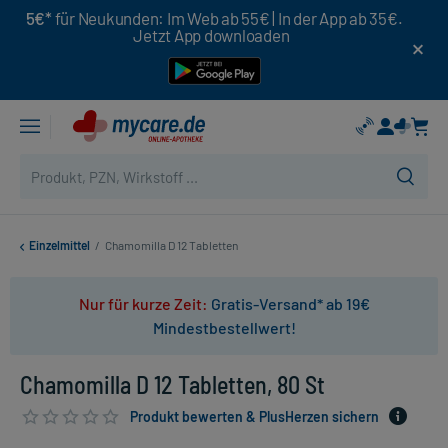
5€*
für Neukunden: Im Web ab 55€ | In der App ab 35€.
Jetzt App downloaden
Einzelmittel
/
Chamomilla D 12 Tabletten
Nur für kurze Zeit:
Gratis-Versand* ab 19€
Mindestbestellwert!
Chamomilla D 12 Tabletten, 80 St
Produkt bewerten & PlusHerzen sichern