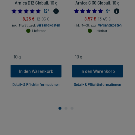
Arnica D12 Globuli, 10 g
Arnica C 30 Globuli, 10 g
5.0
4.8888888888888
12
*
9
*
8,25 €
8,57 €
12,95 €
13,45 €
inkl. MwSt.
zzgl.
Versandkosten
inkl. MwSt.
zzgl.
Versandkosten
Lieferbar
Lieferbar
In den Warenkorb
In den Warenkorb
Detail- & Pflichtinformationen
Detail- & Pflichtinformationen