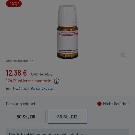
-14%*
Abbildung ähnlich
12,38 €
UVP
14,45 €
124
PlusHerzen sammeln
inkl. MwSt.
zzgl.
Versandkosten
Packungseinheit
Nicht lieferbar
80 St
, D6
80 St
, D12
Der Artikel ist momentan nicht lieferbar.