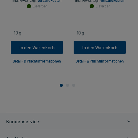
inkl. MwSt.
zzgl.
Versandkosten
inkl. MwSt.
zzgl.
Versandkosten
Lieferbar
Lieferbar
In den Warenkorb
In den Warenkorb
Detail- & Pflichtinformationen
Detail- & Pflichtinformationen
Kundenservice:
Versandkosten