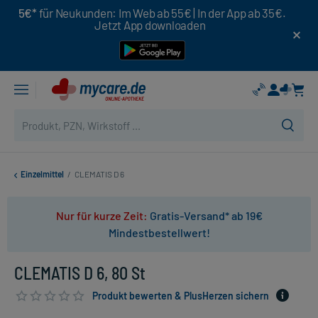
5€*
für Neukunden: Im Web ab 55€ | In der App ab 35€.
Jetzt App downloaden
Einzelmittel
/
CLEMATIS D 6
Nur für kurze Zeit:
Gratis-Versand* ab 19€
Mindestbestellwert!
CLEMATIS D 6, 80 St
Produkt bewerten & PlusHerzen sichern