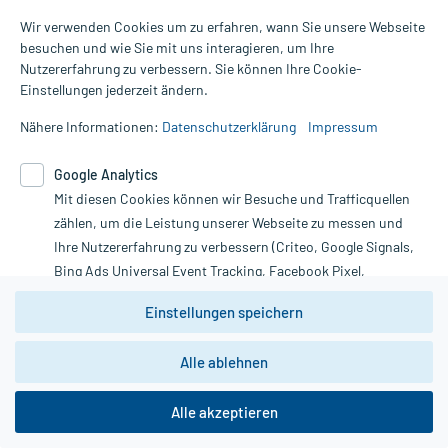
Wir verwenden Cookies um zu erfahren, wann Sie unsere Webseite
besuchen und wie Sie mit uns interagieren, um Ihre
Nutzererfahrung zu verbessern. Sie können Ihre Cookie-
Alle Preise gelten inkl. MwSt., ggf. zzgl. Versandkosten
Einstellungen jederzeit ändern.
Informationen auf dieser Website werden ausschließlich für
informative Zwecke zur Verfügung gestellt. Sie ersetzen keinesfalls
Nähere Informationen:
Datenschutzerklärung
Impressum
die Untersuchung und Behandlung durch einen Arzt. Bitte
beachten Sie, dass hierdurch weder Diagnosen gestellt noch
Google Analytics
Therapien eingeleitet werden können. | Diese Webseite benutzt
Mit diesen Cookies können wir Besuche und Trafficquellen
Google Analytics. Lesen Sie bitte dazu die wichtigen Hinweise in
unserer Datenschutzerklärung. Für den Widerruf einer Bestellung
zählen, um die Leistung unserer Webseite zu messen und
nutzen Sie das Formular:
Ihre Nutzererfahrung zu verbessern (Criteo, Google Signals,
Bing Ads Universal Event Tracking, Facebook Pixel,
Vertrag widerrufen
Youtube-Social Plugin).
Einstellungen speichern
Wir weisen darauf hin, dass die
Datenschutzbestimmungen von
Google Analytics
nicht
Alle ablehnen
*Hinweise zu unseren Aktionen und Bewertungen
zwingend den Europäischen Anforderungen gem. EU-
DSGVO genügen und ein Datentransfer in Drittstaaten bzw.
die USA nicht ausgeschlossen werden kann. Wie die
Alle akzeptieren
Daten dort verarbeitet werden, kann nicht geprüft und
nachvollzogen werden.
copyright @ 2026 Roland Helle e.K. - Versandapotheke - Alle Rechte vorbehalten