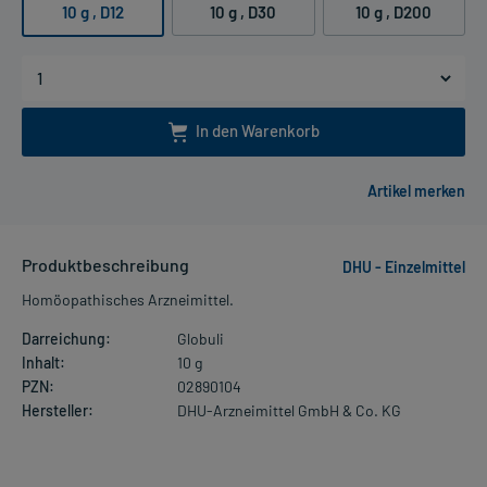
10 g
, D12
10 g
, D30
10 g
, D200
In den Warenkorb
Produktbeschreibung
DHU - Einzelmittel
Homöopathisches Arzneimittel.
Darreichung:
Globuli
Inhalt:
10 g
PZN:
02890104
Hersteller:
DHU-Arzneimittel GmbH & Co. KG