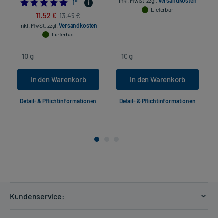
inkl. MwSt.
zzgl.
Versandkosten
5.0
1
*
Lieferbar
11,52 €
13,45 €
inkl. MwSt.
zzgl.
Versandkosten
Lieferbar
In den Warenkorb
In den Warenkorb
Detail- & Pflichtinformationen
Detail- & Pflichtinformationen
Kundenservice:
Versandkosten