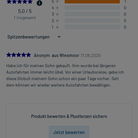
5.0
5
1
4
0
5,0 / 5
3
0
1 insgesamt
2
0
1
0
5.0
Anonym aus Wiesmoor
17.08.2025
Habe ich für meinen Sohn gekauft. Ihm wurde bei längeren
Autofahrten immer leicht übel. Vor einer Urlaubsreise, gebe ich
diese Globuli meinem Sohn schon ein paar Tage vorher. Seit
dem können wir wieder weitere Autofahrten bewältigen.
Produkt bewerten & PlusHerzen sichern
Jetzt bewerten