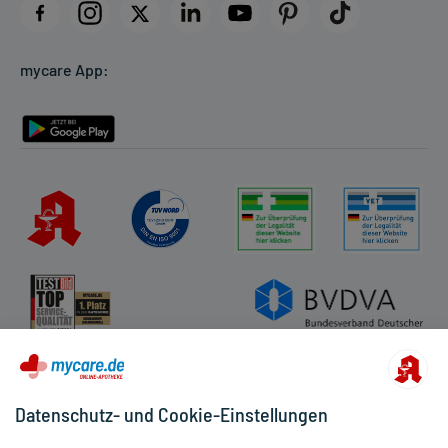
Datenschutz
Cookie-Einstellungen
mycare App:
Rückgabe/Widerruf
Barrierefreiheitserklärung
Datenschutz- und Cookie-Einstellungen