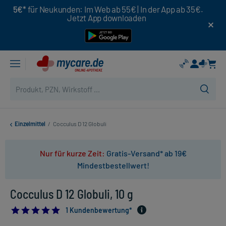
5€*
für Neukunden: Im Web ab 55€ | In der App ab 35€.
Jetzt App downloaden
Einzelmittel
/
Cocculus D 12 Globuli
Nur für kurze Zeit:
Gratis-Versand* ab 19€
Mindestbestellwert!
Cocculus D 12 Globuli, 10 g
5.0
1 Kundenbewertung*