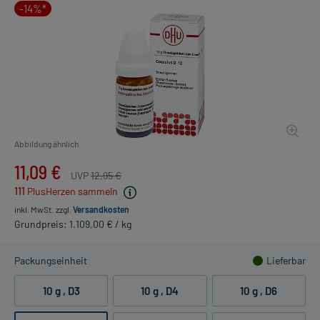
-14%*
Abbildung ähnlich
11,09 €
UVP
12,95 €
111
PlusHerzen sammeln
inkl. MwSt.
zzgl.
Versandkosten
Grundpreis: 1.109,00 € / kg
Packungseinheit
Lieferbar
10 g
, D3
10 g
, D4
10 g
, D6