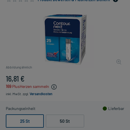
Abbildung ähnlich
16,81 €
169
PlusHerzen sammeln
inkl. MwSt.
zzgl.
Versandkosten
Packungseinheit
Lieferbar
25 St
50 St