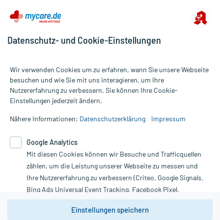
Datenschutz- und Cookie-Einstellungen
Wir verwenden Cookies um zu erfahren, wann Sie unsere Webseite
besuchen und wie Sie mit uns interagieren, um Ihre
Nutzererfahrung zu verbessern. Sie können Ihre Cookie-
Alle Preise gelten inkl. MwSt., ggf. zzgl. Versandkosten
Einstellungen jederzeit ändern.
Informationen auf dieser Website werden ausschließlich für
informative Zwecke zur Verfügung gestellt. Sie ersetzen keinesfalls
Nähere Informationen:
Datenschutzerklärung
Impressum
die Untersuchung und Behandlung durch einen Arzt. Bitte
beachten Sie, dass hierdurch weder Diagnosen gestellt noch
Google Analytics
Therapien eingeleitet werden können. | Diese Webseite benutzt
Mit diesen Cookies können wir Besuche und Trafficquellen
Google Analytics. Lesen Sie bitte dazu die wichtigen Hinweise in
unserer Datenschutzerklärung. Für den Widerruf einer Bestellung
zählen, um die Leistung unserer Webseite zu messen und
nutzen Sie das Formular:
Ihre Nutzererfahrung zu verbessern (Criteo, Google Signals,
Bing Ads Universal Event Tracking, Facebook Pixel,
Vertrag widerrufen
Youtube-Social Plugin).
Einstellungen speichern