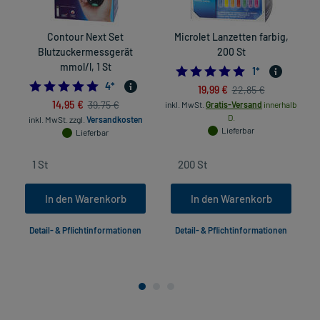
Contour Next Set
Microlet Lanzetten farbig,
Blutzuckermessgerät
200 St
mmol/l, 1 St
5.0
1
*
4.75
4
*
19,99 €
22,85 €
14,95 €
39,75 €
inkl. MwSt.
Gratis-Versand
innerhalb
D.
inkl. MwSt.
zzgl.
Versandkosten
Lieferbar
Lieferbar
In den Warenkorb
In den Warenkorb
Detail- & Pflichtinformationen
Detail- & Pflichtinformationen