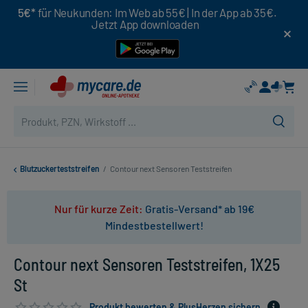
5€*
für Neukunden: Im Web ab 55€ | In der App ab 35€.
Jetzt App downloaden
Blutzuckerteststreifen
/
Contour next Sensoren Teststreifen
Nur für kurze Zeit:
Gratis-Versand* ab 19€
Mindestbestellwert!
Contour next Sensoren Teststreifen, 1X25
St
Produkt bewerten & PlusHerzen sichern