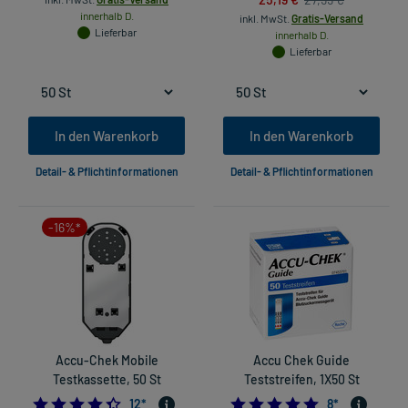
innerhalb D.
inkl. MwSt.
Gratis-Versand
Lieferbar
innerhalb D.
Lieferbar
In den Warenkorb
In den Warenkorb
Detail- & Pflichtinformationen
Detail- & Pflichtinformationen
-16%*
Accu-Chek Mobile
Accu Chek Guide
Testkassette, 50 St
Teststreifen, 1X50 St
4.416666666666667
4.75
12
*
8
*