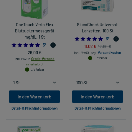
OneTouch Verio Flex
GlucoCheck Universal-
Blutzuckermessgerät
Lanzetten, 100 St
mg/dL, 1 St
5.0
3
*
5.0
3
*
11,02 €
12,90 €
26,00 €
inkl. MwSt.
zzgl.
Versandkosten
Lieferbar
inkl. MwSt.
Gratis-Versand
innerhalb D.
Lieferbar
In den Warenkorb
In den Warenkorb
Detail- & Pflichtinformationen
Detail- & Pflichtinformationen