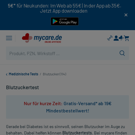
5€*
für Neukunden: Im Web ab 55€ | In der App ab 35€.
Jetzt App downloaden
Medizinische Tests
/
Blutzucker (114)
Blutzuckertest
Nur für kurze Zeit:
Gratis-Versand* ab 19€
Mindestbestellwert!
Gerade bei Diabetes ist es sinnvoll, seinen Blutzucker im Auge zu
behalten. Dabei helfen können
Blutzuckertests
. Bei mycare finden