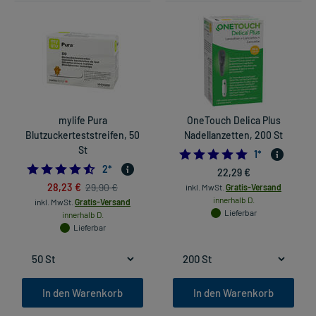
mylife Pura
OneTouch Delica Plus
Blutzuckerteststreifen, 50
Nadellanzetten, 200 St
St
5.0
1
*
4.5
2
*
22,29 €
28,23 €
29,90 €
inkl. MwSt.
Gratis-Versand
innerhalb D.
inkl. MwSt.
Gratis-Versand
Lieferbar
innerhalb D.
Lieferbar
In den Warenkorb
In den Warenkorb