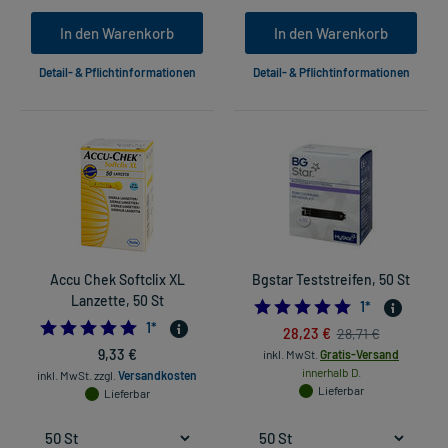
In den Warenkorb
In den Warenkorb
Detail- & Pflichtinformationen
Detail- & Pflichtinformationen
Accu Chek Softclix XL
Bgstar Teststreifen, 50 St
Lanzette, 50 St
5.0
1
*
5.0
1
*
28,23 €
28,71 €
9,33 €
inkl. MwSt.
Gratis-Versand
innerhalb D.
inkl. MwSt.
zzgl.
Versandkosten
Lieferbar
Lieferbar