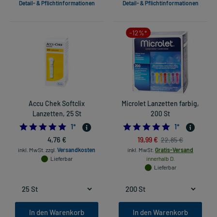
Detail- & Pflichtinformationen
Detail- & Pflichtinformationen
-12%*
Accu Chek Softclix
Microlet Lanzetten farbig,
Lanzetten, 25 St
200 St
5.0
5.0
1
*
1
*
4,76 €
19,99 €
22,85 €
inkl. MwSt.
zzgl.
Versandkosten
inkl. MwSt.
Gratis-Versand
Lieferbar
innerhalb D.
Lieferbar
In den Warenkorb
In den Warenkorb