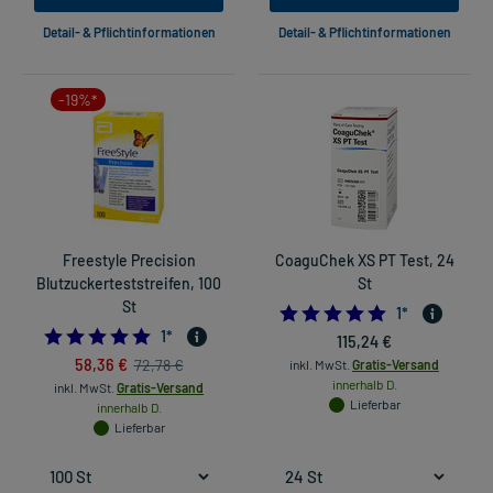
Detail- & Pflichtinformationen
Detail- & Pflichtinformationen
-19%*
Freestyle Precision
CoaguChek XS PT Test, 24
Blutzuckerteststreifen, 100
St
St
5.0
1
*
5.0
1
*
115,24 €
58,36 €
72,78 €
inkl. MwSt.
Gratis-Versand
innerhalb D.
inkl. MwSt.
Gratis-Versand
Lieferbar
innerhalb D.
Lieferbar