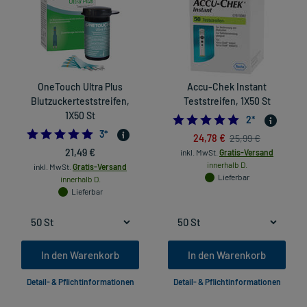
OneTouch Ultra Plus
Accu-Chek Instant
Blutzuckerteststreifen,
Teststreifen, 1X50 St
1X50 St
5.0
2
*
5.0
3
*
24,78 €
25,99 €
21,49 €
inkl. MwSt.
Gratis-Versand
innerhalb D.
inkl. MwSt.
Gratis-Versand
Lieferbar
innerhalb D.
Lieferbar
In den Warenkorb
In den Warenkorb
Detail- & Pflichtinformationen
Detail- & Pflichtinformationen