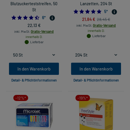
Blutzuckerteststreifen, 50
Lanzetten, 204 St
St
4.8
5
*
4.5
6
*
21,84 €
28,45 €
22,13 €
inkl. MwSt.
Gratis-Versand
innerhalb D.
inkl. MwSt.
Gratis-Versand
Lieferbar
innerhalb D.
Lieferbar
In den Warenkorb
In den Warenkorb
Detail- & Pflichtinformationen
Detail- & Pflichtinformationen
-12%*
-19%*