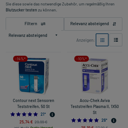
Sie diese sowie das notwendige Zubehör, um regelmäßig Ihren
Blutzucker testen
zu können.
Filtern
Relevanz absteigend
Relevanz absteigend
Anzeigen:
-14%*
-10%*
Contour next Sensoren
Accu-Chek Aviva
Teststreifen, 50 St
Teststreifen Plasma II, 1X50
St
4.9523809523809526
21
*
4.769230769230
26
*
25,74 €
29,99 €
25,19 €
27,99 €
inkl. MwSt.
Gratis-Versand