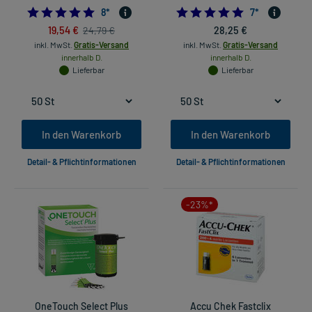
4.75
4.857142857142
8
*
7
*
19,54 €
28,25 €
24,79 €
inkl. MwSt.
Gratis-Versand
inkl. MwSt.
Gratis-Versand
innerhalb D.
innerhalb D.
Lieferbar
Lieferbar
In den Warenkorb
In den Warenkorb
Detail- & Pflichtinformationen
Detail- & Pflichtinformationen
-23%*
OneTouch Select Plus
Accu Chek Fastclix