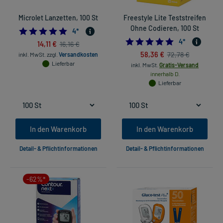
Microlet Lanzetten, 100 St
Freestyle Lite Teststreifen
Ohne Codieren, 100 St
5.0
4
*
5.0
4
*
14,11 €
16,16 €
58,36 €
72,78 €
inkl. MwSt.
zzgl.
Versandkosten
Lieferbar
inkl. MwSt.
Gratis-Versand
innerhalb D.
Lieferbar
In den Warenkorb
In den Warenkorb
Detail- & Pflichtinformationen
Detail- & Pflichtinformationen
-62%*