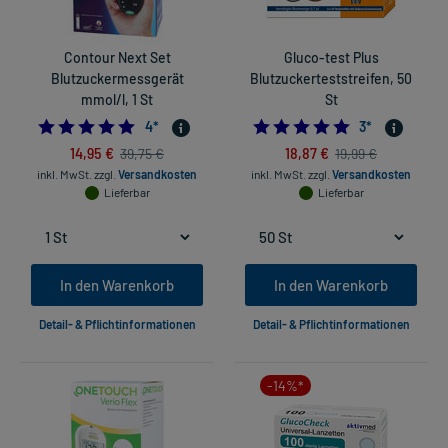
Contour Next Set
Gluco-test Plus
Blutzuckermessgerät
Blutzuckerteststreifen, 50
mmol/l, 1 St
St
4.75
5.0
4
*
3
*
14,95 €
18,87 €
39,75 €
19,99 €
inkl. MwSt.
zzgl.
Versandkosten
inkl. MwSt.
zzgl.
Versandkosten
Lieferbar
Lieferbar
In den Warenkorb
In den Warenkorb
Detail- & Pflichtinformationen
Detail- & Pflichtinformationen
-14%*