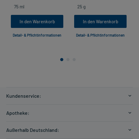
In den Warenkorb
In den Warenkorb
Detail- & Pflichtinformationen
Detail- & Pflichtinformationen
Kundenservice:
Versandkosten
Apotheke:
Zahlungsarten
Ratgeber
Kontakt
Außerhalb Deutschland:
E-Rezept
FAQ