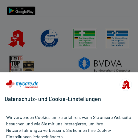
Barrierefreiheitserklärung
Datenschutz- und Cookie-Einstellungen
Wir verwenden Cookies um zu erfahren, wann Sie unsere Webseite
besuchen und wie Sie mit uns interagieren, um Ihre
Nutzererfahrung zu verbessern. Sie können Ihre Cookie-
Alle Preise gelten inkl. MwSt., ggf. zzgl. Versandkosten
Einstellungen jederzeit ändern.
Informationen auf dieser Website werden ausschließlich für