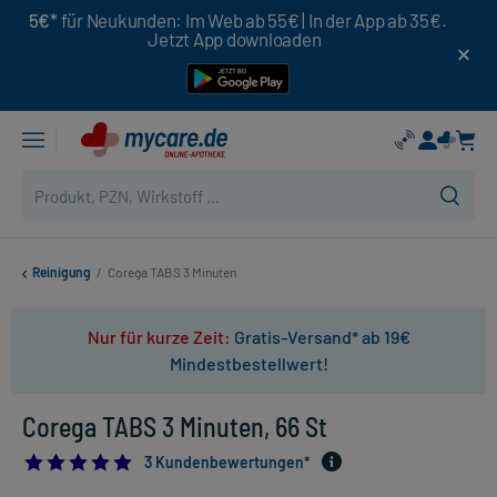
5€*
für Neukunden: Im Web ab 55€ | In der App ab 35€.
Jetzt App downloaden
Reinigung
/
Corega TABS 3 Minuten
Nur für kurze Zeit:
Gratis-Versand* ab 19€
Mindestbestellwert!
Corega TABS 3 Minuten, 66 St
5.0
3 Kundenbewertungen*