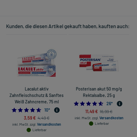
Kunden, die diesen Artikel gekauft haben, kauften auch:
Lacalut aktiv
Posterisan akut 50 mg/g
Zahnfleischschutz & Sanftes
Rektalsalbe, 25 g
Weiß Zahncreme, 75 ml
4.53846153846153
26
*
4.6
10
*
11,49 €
16,99 €
3,59 €
4,49 €
inkl. MwSt.
zzgl.
Versandkosten
Lieferbar
inkl. MwSt.
zzgl.
Versandkosten
Lieferbar