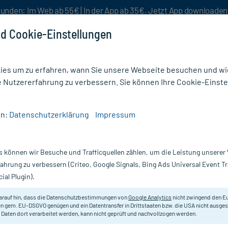
unden: Im Web ab 55€ | In der App ab 35€. Jetzt App downloade
d Cookie-Einstellungen
es um zu erfahren, wann Sie unsere Webseite besuchen und wie
e Nutzererfahrung zu verbessern. Sie können Ihre Cookie-Einste
nlösen
Rezeptur
Aktion %
en:
Datenschutzerklärung
Impressum
 30 Globuli
s können wir Besuche und Trafficquellen zählen, um die Leistung unsere
Nur für kurze Zeit:
Gratis-Versand* ab 19€ Mindestbestellwert!
fahrung zu verbessern (Criteo, Google Signals, Bing Ads Universal Event 
ial Plugin).
DHU - Einzelmittel
arauf hin, dass die Datenschutzbestimmungen von
Google Analytics
nicht zwingend den E
n gem. EU-DSGVO genügen und ein Datentransfer in Drittstaaten bzw. die USA nicht ausg
 Daten dort verarbeitet werden, kann nicht geprüft und nachvollzogen werden.
Homöopathisches Arzneimittel.