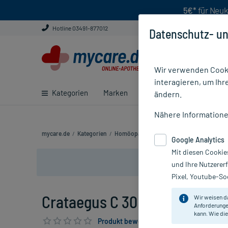
5€*
für Neuk
Hotline 03491-877012
Datenschutz- un
Wir verwenden Cooki
interagieren, um Ihr
Kategorien
Marken
Ratgeber
E-Rezept ei
ändern.
Nähere Information
mycare.de
/
Kategorien
/
Homöopathie
/
Einzelmittel
/
Crataegus C
Google Analytics
Mit diesen Cookie
und Ihre Nutzerer
Pixel, Youtube-Soc
Crataegus C 30 Globuli, 10 g
Wir weisen d
Anforderunge
kann. Wie die
Produkt bewerten & PlusHerzen sichern