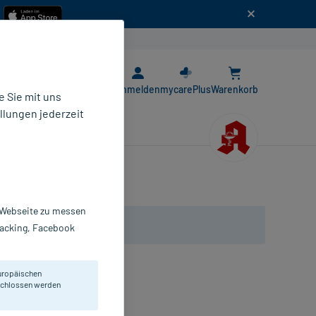
n
E-Rezept App
Anmelden
mycarePlus
Warenkorb
 Sie mit uns
llungen jederzeit
r Webseite zu messen
Tracking, Facebook
uropäischen
eschlossen werden