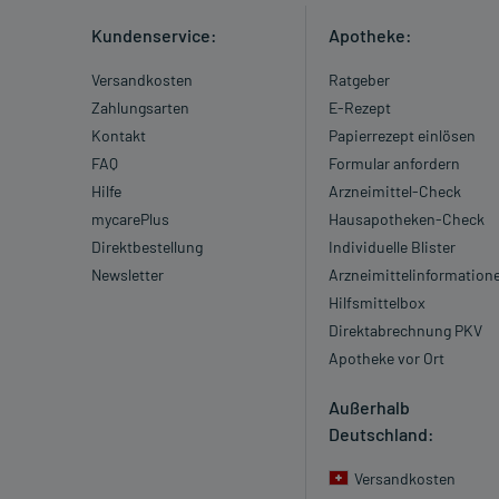
Kundenservice:
Apotheke:
Versandkosten
Ratgeber
Zahlungsarten
E-Rezept
Kontakt
Papierrezept einlösen
FAQ
Formular anfordern
Hilfe
Arzneimittel-Check
mycarePlus
Hausapotheken-Check
Direktbestellung
Individuelle Blister
Newsletter
Arzneimittelinformation
Hilfsmittelbox
Direktabrechnung PKV
Apotheke vor Ort
Außerhalb
Deutschland:
Versandkosten