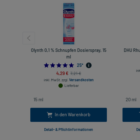
Olynth 0,1 % Schnupfen Dosierspray, 15
DHU Rhu
ml
4.72
25
*
in
4,29 €
7,21 €
inkl. MwSt.
zzgl.
Versandkosten
Lieferbar
In den Warenkorb
Detail- & Pflichtinformationen
De