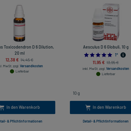
s Toxicodendron D 6 Dilution,
Aesculus D 6 Globuli, 10 g
20 ml
5.0
1
*
12,38 €
14,45 €
11,95 €
13,95 €
kl. MwSt.
zzgl.
Versandkosten
inkl. MwSt.
zzgl.
Versandkosten
Lieferbar
Lieferbar
In den Warenkorb
In den Warenkorb
tail- & Pflichtinformationen
Detail- & Pflichtinformationen