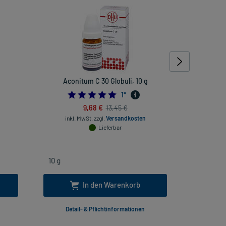
Aconitum C 30 Globuli, 10 g
Nux V
5.0
1
*
9,68 €
13,45 €
inkl. MwSt.
zzgl.
Versandkosten
inkl
Lieferbar
In den Warenkorb
Detail- & Pflichtinformationen
Deta