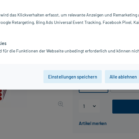
Darreichung:
Gl
Inhalt:
10
 wird das Klickverhalten erfasst, um relevante Anzeigen und Remarketing
PZN:
0
Google Retargeting, Bing Ads Universal Event Tracking, Facebook Pixel, Ka
Hersteller:
DH
11,52 €
UVP
13,45 €
116
Pl
kies
inkl. MwSt.
zzgl.
Versandkosten
d für die Funktionen der Webseite unbedingt erforderlich und können nich
Grundpreis: 1.152,00 € / kg
Packungseinheit
Einstellungen speichern
Alle ablehnen
10 g
, C30
10 g
, C200