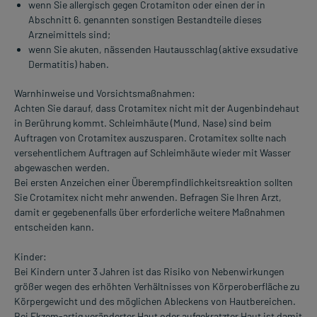
wenn Sie allergisch gegen Crotamiton oder einen der in
Abschnitt 6. genannten sonstigen Bestandteile dieses
Arzneimittels sind;
wenn Sie akuten, nässenden Hautausschlag (aktive exsudative
Dermatitis) haben.
Warnhinweise und Vorsichtsmaßnahmen:
Achten Sie darauf, dass Crotamitex nicht mit der Augenbindehaut
in Berührung kommt. Schleimhäute (Mund, Nase) sind beim
Auftragen von Crotamitex auszusparen. Crotamitex sollte nach
versehentlichem Auftragen auf Schleimhäute wieder mit Wasser
abgewaschen werden.
Bei ersten Anzeichen einer Überempfindlichkeitsreaktion sollten
Sie Crotamitex nicht mehr anwenden. Befragen Sie Ihren Arzt,
damit er gegebenenfalls über erforderliche weitere Maßnahmen
entscheiden kann.
Kinder:
Bei Kindern unter 3 Jahren ist das Risiko von Nebenwirkungen
größer wegen des erhöhten Verhältnisses von Körperoberfläche zu
Körpergewicht und des möglichen Ableckens von Hautbereichen.
Bei Ekzem-artig veränderter Haut oder aufgekratzter Haut ist damit