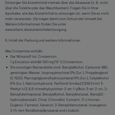
Entsorgen Sie Arzneimittel niemals über das Abwasser (z. B. nicht
über die Toilette oder das Waschbecken). Fragen Sie in Ihrer
Apotheke, wie das Arzneimittel zu entsorgen ist, wenn Sie es nicht
mehr verwenden. Sie tragen damit zum Schutz der Umwelt bei.
Weitere Informationen finden Sie unter
www.bfarm.de/arzneimittelentsorgung.
6. Inhalt der Packung und weitere Informationen
Was Crotamitex enthält:
Der Wirkstoff ist: Crotamiton.
1 g Emulsion enthält 100 mg (10 %) Crotamiton.
Die sonstigen Bestandteile sind: Benzylalkohol, Carbomer 980,
gereinigtes Wasser, Isopropylmyristat (Ph.Eur.), Propylenglycol
(E 1520), Macrogolglycerolhydroxystearat (Ph.Eur.), Cetylalkohol
(Ph.Eur.), Natriumhydroxid, Parfümöl Arnika (212924) mit 3-
Methyl-4 (2,6,6-trimethylcyclohex-2-en-1-yl)but-3-en-2-on, 2-
Benzylidenheptanal, Benzylalkohol, Benzylbenzoat, Benzyl(2-
hydroxybenzoat), Citral, Citronellol, Cumarin, D-Limonen,
Eugenol, Farnesol, Geraniol, 2-Benzylidenoctanal, Isoeugenol,
2-(4-tert-Butylbenzyl)propanal und Linalool.