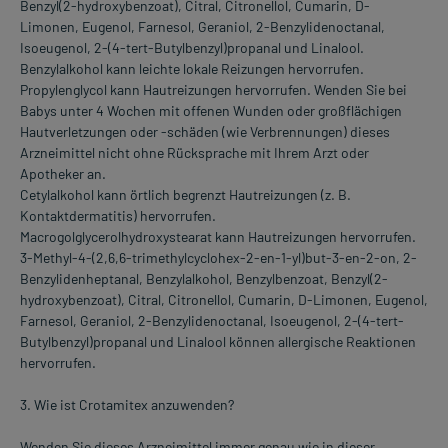
Benzyl(2-hydroxybenzoat), Citral, Citronellol, Cumarin, D-
Limonen, Eugenol, Farnesol, Geraniol, 2-Benzylidenoctanal,
Isoeugenol, 2-(4-tert-Butylbenzyl)propanal und Linalool.
Benzylalkohol kann leichte lokale Reizungen hervorrufen.
Propylenglycol kann Hautreizungen hervorrufen. Wenden Sie bei
Babys unter 4 Wochen mit offenen Wunden oder großflächigen
Hautverletzungen oder -schäden (wie Verbrennungen) dieses
Arzneimittel nicht ohne Rücksprache mit Ihrem Arzt oder
Apotheker an.
Cetylalkohol kann örtlich begrenzt Hautreizungen (z. B.
Kontaktdermatitis) hervorrufen.
Macrogolglycerolhydroxystearat kann Hautreizungen hervorrufen.
3-Methyl-4-(2,6,6-trimethylcyclohex-2-en-1-yl)but-3-en-2-on, 2-
Benzylidenheptanal, Benzylalkohol, Benzylbenzoat, Benzyl(2-
hydroxybenzoat), Citral, Citronellol, Cumarin, D-Limonen, Eugenol,
Farnesol, Geraniol, 2-Benzylidenoctanal, Isoeugenol, 2-(4-tert-
Butylbenzyl)propanal und Linalool können allergische Reaktionen
hervorrufen.
3. Wie ist Crotamitex anzuwenden?
Wenden Sie dieses Arzneimittel immer genau wie in dieser