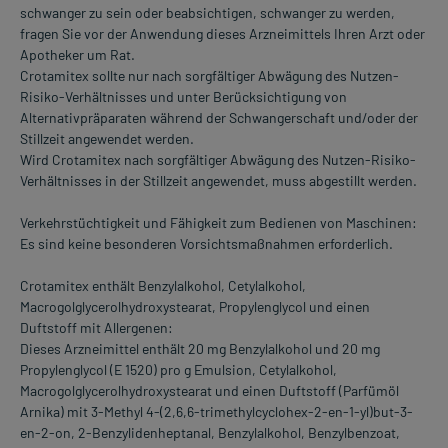
schwanger zu sein oder beabsichtigen, schwanger zu werden,
fragen Sie vor der Anwendung dieses Arzneimittels Ihren Arzt oder
Apotheker um Rat.
Crotamitex sollte nur nach sorgfältiger Abwägung des Nutzen-
Risiko-Verhältnisses und unter Berücksichtigung von
Alternativpräparaten während der Schwangerschaft und/oder der
Stillzeit angewendet werden.
Wird Crotamitex nach sorgfältiger Abwägung des Nutzen-Risiko-
Verhältnisses in der Stillzeit angewendet, muss abgestillt werden.
Verkehrstüchtigkeit und Fähigkeit zum Bedienen von Maschinen:
Es sind keine besonderen Vorsichtsmaßnahmen erforderlich.
Crotamitex enthält Benzylalkohol, Cetylalkohol,
Macrogolglycerolhydroxystearat, Propylenglycol und einen
Duftstoff mit Allergenen:
Dieses Arzneimittel enthält 20 mg Benzylalkohol und 20 mg
Propylenglycol (E 1520) pro g Emulsion, Cetylalkohol,
Macrogolglycerolhydroxystearat und einen Duftstoff (Parfümöl
Arnika) mit 3-Methyl 4-(2,6,6-trimethylcyclohex-2-en-1-yl)but-3-
en-2-on, 2-Benzylidenheptanal, Benzylalkohol, Benzylbenzoat,