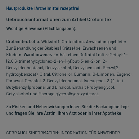
Hautprodukte
|
Arzneimittel rezeptfrei
Gebrauchsinformationen zum Artikel Crotamitex
Wichtige Hinweise (Pflichtangaben):
Crotamitex Lotio
. Wirkstoff: Crotamiton. Anwendungsgebiete:
Zur Behandlung der Skabies (Krätze) bei Erwachsenen und
Kindern.
Warnhinweise:
Enthält einen Duftstoff mit 3-Methyl-4-
(2,6,6-trimethylcyclohex-2-en-1-yl)but-3-en-2-on, 2-
Benzylidenheptanal, Benzylalkohol, Benzylbenzoat, Benzyl(2-
hydroxybenzoat), Citral, Citronellol, Cumarin, D-Limonen, Eugenol,
Farnesol, Geraniol, 2-Benzylidenoctanal, Isoeugenol, 2-(4-tert-
Butylbenzyl)propanal und Linalool. Enthält Propylenglycol,
Cetylalkohol und Macrogolglycerolhydroxystearat.
Zu Risiken und Nebenwirkungen lesen Sie die Packungsbeilage
und fragen Sie Ihre Ärztin, Ihren Arzt oder in Ihrer Apotheke.
GEBRAUCHSINFORMATION: INFORMATION FÜR ANWENDER