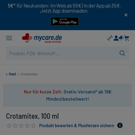
5€*
für Neukunden: Im Web ab 55€ | In der App ab 35€.
Jetzt App downloaden
Haut
/
Crotamitex
Nur für kurze Zeit:
Gratis-Versand* ab 19€
Mindestbestellwert!
Crotamitex, 100 ml
Produkt bewerten & PlusHerzen sichern