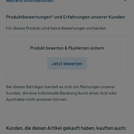
Weitere Informationen
Anwendungsgebiete:
Produktbewertungen* und Erfahrungen unserer Kunden
- Krätze (Skabies)
Für dieses Produkt sind keine Bewertungen vorhanden
Dosierung und Anwendungshinweise:
Alle Altersgruppen
eine ausreichende Menge
Produkt bewerten & PlusHerzen sichern
1-mal täglich
abends
Jetzt bewerten
Die Gesamtdosis sollte nicht ohne Rücksprache mit einem Arzt
oder Apotheker überschritten werden.
Bei diesen Beiträgen handelt es sich um Meinungen unserer
Art der Anwendung?
Kunden, die eine individuelle Beratung durch einen Arzt oder
Mehr anzeigen
Tragen Sie das Arzneimittel auf die betroffene(n) Hautstelle(n) auf.
Apotheker nicht ersetzen können.
Vermeiden Sie den versehentlichen Kontakt mit Schleimhäuten,
Augen und offenen Hautstellen.
Dauer der Anwendung?
Kunden, die diesen Artikel gekauft haben, kauften auch:
Die Anwendungsdauer richtet sich nach der Art der Beschwerden