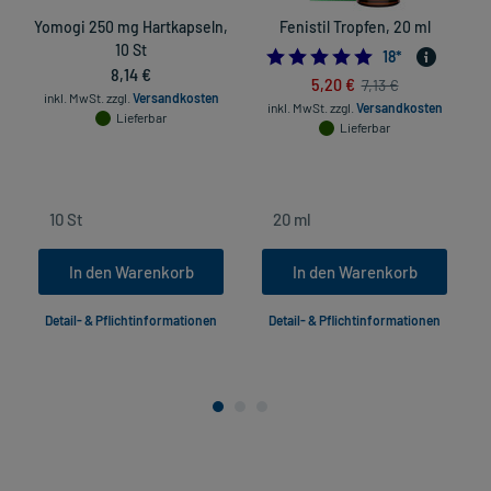
Yomogi 250 mg Hartkapseln,
Fenistil Tropfen, 20 ml
10 St
4.94444444444
18
*
8,14 €
5,20 €
7,13 €
inkl. MwSt.
zzgl.
Versandkosten
inkl. MwSt.
zzgl.
Versandkosten
Lieferbar
Lieferbar
In den Warenkorb
In den Warenkorb
Detail- & Pflichtinformationen
Detail- & Pflichtinformationen