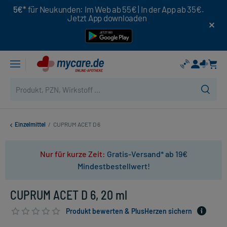
5€*
für Neukunden: Im Web ab 55€ | In der App ab 35€.
Jetzt App downloaden
Einzelmittel
/
CUPRUM ACET D 6
Nur für kurze Zeit:
Gratis-Versand* ab 19€
Mindestbestellwert!
CUPRUM ACET D 6, 20 ml
Produkt bewerten & PlusHerzen sichern