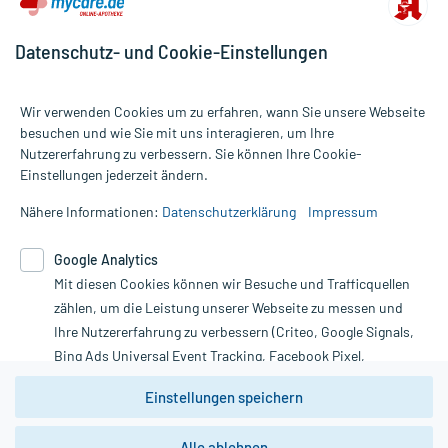
Datenschutz- und Cookie-Einstellungen
Wir verwenden Cookies um zu erfahren, wann Sie unsere Webseite
besuchen und wie Sie mit uns interagieren, um Ihre
Nutzererfahrung zu verbessern. Sie können Ihre Cookie-
Alle Preise gelten inkl. MwSt., ggf. zzgl. Versandkosten
Einstellungen jederzeit ändern.
Informationen auf dieser Website werden ausschließlich für
informative Zwecke zur Verfügung gestellt. Sie ersetzen keinesfalls
Nähere Informationen:
Datenschutzerklärung
Impressum
die Untersuchung und Behandlung durch einen Arzt. Bitte
beachten Sie, dass hierdurch weder Diagnosen gestellt noch
Google Analytics
Therapien eingeleitet werden können. | Diese Webseite benutzt
Mit diesen Cookies können wir Besuche und Trafficquellen
Google Analytics. Lesen Sie bitte dazu die wichtigen Hinweise in
unserer Datenschutzerklärung. Für den Widerruf einer Bestellung
zählen, um die Leistung unserer Webseite zu messen und
nutzen Sie das Formular:
Ihre Nutzererfahrung zu verbessern (Criteo, Google Signals,
Bing Ads Universal Event Tracking, Facebook Pixel,
Vertrag widerrufen
Youtube-Social Plugin).
Einstellungen speichern
Wir weisen darauf hin, dass die
Datenschutzbestimmungen von
Google Analytics
nicht
Alle ablehnen
*Hinweise zu unseren Aktionen und Bewertungen