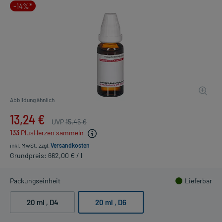
-14%*
Abbildung ähnlich
13,24 €
UVP
15,45 €
133
PlusHerzen sammeln
inkl. MwSt.
zzgl.
Versandkosten
Grundpreis: 662,00 € / l
Packungseinheit
Lieferbar
20 ml
, D4
20 ml
, D6