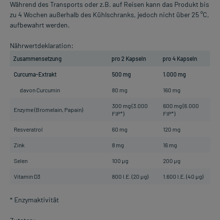
Während des Transports oder z.B. auf Reisen kann das Produkt bis
zu 4 Wochen außerhalb des Kühlschranks, jedoch nicht über 25 °C,
aufbewahrt werden.
Nährwertdeklaration:
Zusammensetzung
pro 2 Kapseln
pro 4 Kapseln
Curcuma-Extrakt
500 mg
1.000 mg
davon Curcumin
80 mg
160 mg
300 mg (3.000
600 mg (6.000
Enzyme (Bromelain, Papain)
FIP*)
FIP*)
Resveratrol
60 mg
120 mg
Zink
8 mg
16 mg
Selen
100 µg
200 µg
Vitamin D3
800 I.E. (20 µg)
1.600 I.E. (40 µg)
* Enzymaktivität