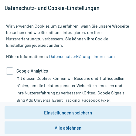
Datenschutz- und Cookie-Einstellungen
Wir verwenden Cookies um zu erfahren, wann Sie unsere Webseite
besuchen und wie Sie mit uns interagieren, um Ihre
Nutzererfahrung zu verbessern. Sie können Ihre Cookie-
Alle Preise gelten inkl. MwSt., ggf. zzgl. Versandkosten
Einstellungen jederzeit ändern.
Informationen auf dieser Website werden ausschließlich für
informative Zwecke zur Verfügung gestellt. Sie ersetzen keinesfalls
Nähere Informationen:
Datenschutzerklärung
Impressum
die Untersuchung und Behandlung durch einen Arzt. Bitte
beachten Sie, dass hierdurch weder Diagnosen gestellt noch
Google Analytics
Therapien eingeleitet werden können. | Diese Webseite benutzt
Mit diesen Cookies können wir Besuche und Trafficquellen
Google Analytics. Lesen Sie bitte dazu die wichtigen Hinweise in
unserer Datenschutzerklärung. Für den Widerruf einer Bestellung
zählen, um die Leistung unserer Webseite zu messen und
nutzen Sie das Formular:
Ihre Nutzererfahrung zu verbessern (Criteo, Google Signals,
Bing Ads Universal Event Tracking, Facebook Pixel,
Vertrag widerrufen
Youtube-Social Plugin).
Einstellungen speichern
Wir weisen darauf hin, dass die
Datenschutzbestimmungen von
Google Analytics
nicht
Alle ablehnen
*Hinweise zu unseren Aktionen und Bewertungen
zwingend den Europäischen Anforderungen gem. EU-
DSGVO genügen und ein Datentransfer in Drittstaaten bzw.