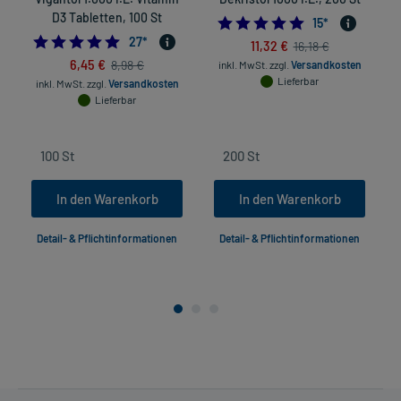
D3 Tabletten, 100 St
4.8666666666666
15
*
4.962962962962963
27
*
11,32 €
16,18 €
6,45 €
8,98 €
inkl. MwSt.
zzgl.
Versandkosten
in
Lieferbar
inkl. MwSt.
zzgl.
Versandkosten
Lieferbar
In den Warenkorb
In den Warenkorb
Detail- & Pflichtinformationen
Detail- & Pflichtinformationen