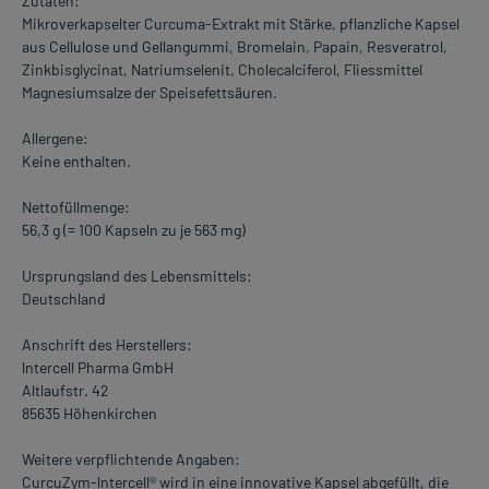
Zutaten:
Mikroverkapselter Curcuma-Extrakt mit Stärke, pflanzliche Kapsel
aus Cellulose und Gellangummi, Bromelain, Papain, Resveratrol,
Zinkbisglycinat, Natriumselenit, Cholecalciferol, Fliessmittel
Magnesiumsalze der Speisefettsäuren.
Allergene:
Keine enthalten.
Nettofüllmenge:
56,3 g (= 100 Kapseln zu je 563 mg)
Ursprungsland des Lebensmittels:
Deutschland
Anschrift des Herstellers:
lntercell Pharma GmbH
Altlaufstr. 42
85635 Höhenkirchen
Weitere verpflichtende Angaben:
CurcuZym-lntercell® wird in eine innovative Kapsel abgefüllt, die