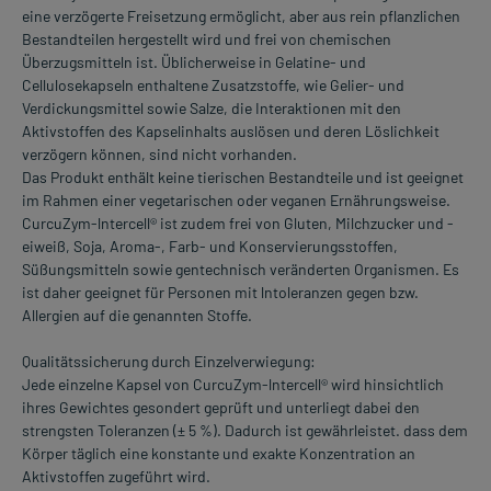
eine verzögerte Freisetzung ermöglicht, aber aus rein pflanzlichen
Bestandteilen hergestellt wird und frei von chemischen
Überzugsmitteln ist. Üblicherweise in Gelatine- und
Cellulosekapseln enthaltene Zusatzstoffe, wie Gelier- und
Verdickungsmittel sowie Salze, die Interaktionen mit den
Aktivstoffen des Kapselinhalts auslösen und deren Löslichkeit
verzögern können, sind nicht vorhanden.
Das Produkt enthält keine tierischen Bestandteile und ist geeignet
im Rahmen einer vegetarischen oder veganen Ernährungsweise.
CurcuZym-lntercell® ist zudem frei von Gluten, Milchzucker und -
eiweiß, Soja, Aroma-, Farb- und Konservierungsstoffen,
Süßungsmitteln sowie gentechnisch veränderten Organismen. Es
ist daher geeignet für Personen mit lntoleranzen gegen bzw.
Allergien auf die genannten Stoffe.
Qualitätssicherung durch Einzelverwiegung:
Jede einzelne Kapsel von CurcuZym-lntercell® wird hinsichtlich
ihres Gewichtes gesondert geprüft und unterliegt dabei den
strengsten Toleranzen (± 5 %). Dadurch ist gewährleistet. dass dem
Körper täglich eine konstante und exakte Konzentration an
Aktivstoffen zugeführt wird.