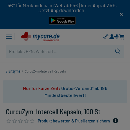
5€*
für Neukunden: Im Web ab 55€ | In der App ab 35€.
Jetzt App downloaden
Enzyme
/
CurcuZym-Intercell Kapseln
Nur für kurze Zeit:
Gratis-Versand* ab 19€
Mindestbestellwert!
CurcuZym-Intercell Kapseln, 100 St
Produkt bewerten & PlusHerzen sichern