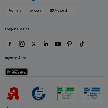
Karriere
Hilfsmittelbox
Engagement
Direktabrechnung PKV
Rechnung
Vorkasse
SEPA-Lastschrift
Partner
Apotheke vor Ort
Kundenbewertungen
Folgen Sie uns:
AGB
Impressum
Datenschutz
Cookie-Einstellungen
mycare App:
Rückgabe/Widerruf
Barrierefreiheitserklärung