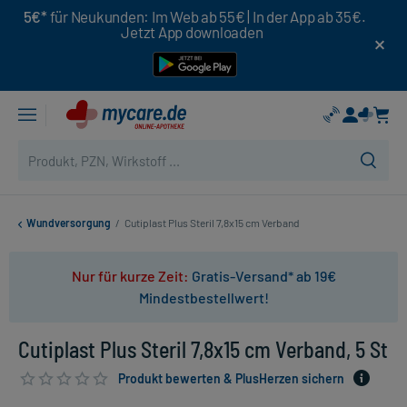
5€*
für Neukunden: Im Web ab 55€ | In der App ab 35€.
Jetzt App downloaden
Wundversorgung
/
Cutiplast Plus Steril 7,8x15 cm Verband
Nur für kurze Zeit:
Gratis-Versand* ab 19€
Mindestbestellwert!
Cutiplast Plus Steril 7,8x15 cm Verband, 5 St
Produkt bewerten & PlusHerzen sichern