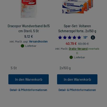
Dracopor Wundverband 8x15
Spar-Set: Voltaren
cm Steril, 5 St
Schmerzgel forte, 2x150 g
9,12 €
5.0
18
*
inkl. MwSt.
zzgl.
Versandkosten
40,79 €
60,96 €
Lieferbar
inkl. MwSt.
Gratis-Versand
innerhalb
D.
Lieferbar
In den Warenkorb
In den Warenkorb
Detail- & Pflichtinformationen
Detail- & Pflichtinformationen