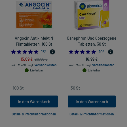
Angocin Anti-Infekt N
Canephron Uno überzogene
O
Filmtabletten, 100 St
Tabletten, 30 St
5.0
4.9
15
*
10
*
15,69 €
16,99 €
20,98 €
inkl. MwSt.
zzgl.
Versandkosten
inkl. MwSt.
zzgl.
Versandkosten
in
Lieferbar
Lieferbar
In den Warenkorb
In den Warenkorb
Detail- & Pflichtinformationen
Detail- & Pflichtinformationen