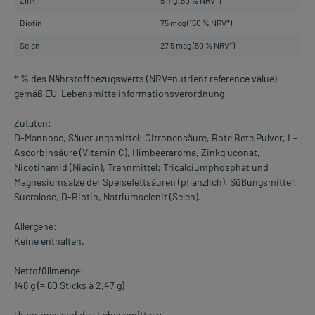
Zink
5 mg (50 % NRV*)
Biotin
75 mcg (150 % NRV*)
Selen
27,5 mcg (50 % NRV*)
* % des Nährstoffbezugswerts (NRV=nutrient reference value)
gemäß EU-Lebensmittelinformationsverordnung
Zutaten:
D-Mannose, Säuerungsmittel: Citronensäure, Rote Bete Pulver, L-
Ascorbinsäure (Vitamin C), Himbeeraroma, Zinkgluconat,
Nicotinamid (Niacin), Trennmittel: Tricalciumphosphat und
Magnesiumsalze der Speisefettsäuren (pflanzlich), Süßungsmittel:
Sucralose, D-Biotin, Natriumselenit (Selen).
Allergene:
Keine enthalten.
Nettofüllmenge:
148 g (= 60 Sticks à 2,47 g)
Ursprungsland des Lebensmittels: