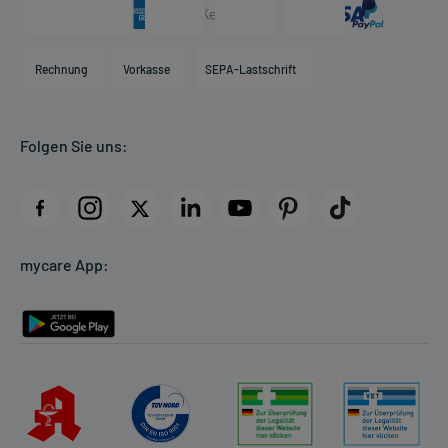
Arzneimittelinformationen
Karriere
Hilfsmittelbox
Engagement
Direktabrechnung PKV
Rechnung
Vorkasse
SEPA-Lastschrift
Partner
Apotheke vor Ort
Kundenbewertungen
Folgen Sie uns:
AGB
Impressum
Datenschutz
Cookie-Einstellungen
mycare App:
Rückgabe/Widerruf
Barrierefreiheitserklärung