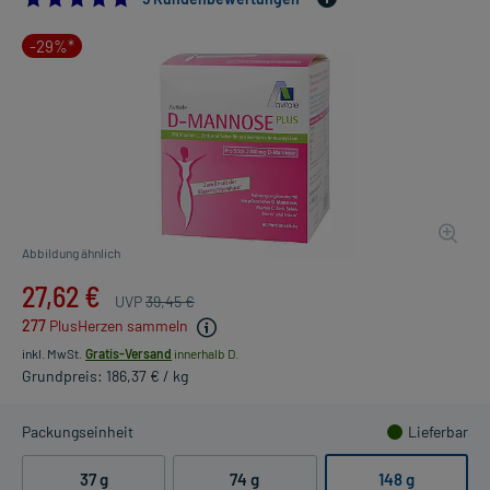
-29%*
Abbildung ähnlich
27,62 €
UVP
39,45 €
277
PlusHerzen sammeln
inkl. MwSt.
Gratis-Versand
innerhalb D.
Grundpreis: 186,37 € / kg
Packungseinheit
Lieferbar
37 g
74 g
148 g