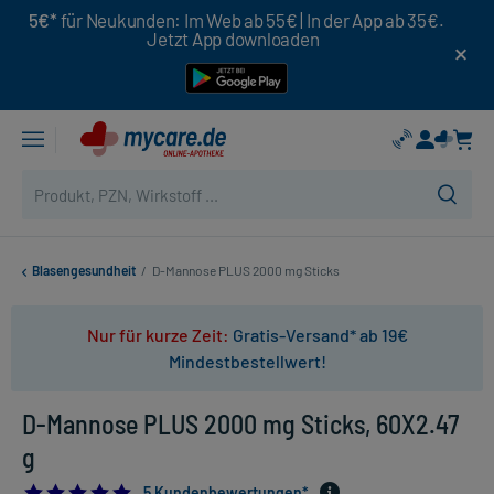
5€*
für Neukunden: Im Web ab 55€ | In der App ab 35€.
Jetzt App downloaden
Blasengesundheit
/
D-Mannose PLUS 2000 mg Sticks
Nur für kurze Zeit:
Gratis-Versand* ab 19€
Mindestbestellwert!
D-Mannose PLUS 2000 mg Sticks, 60X2.47
g
5.0
5 Kundenbewertungen*