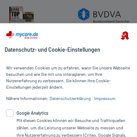
Datenschutz- und Cookie-Einstellungen
Wir verwenden Cookies um zu erfahren, wann Sie unsere Webseite
besuchen und wie Sie mit uns interagieren, um Ihre
Nutzererfahrung zu verbessern. Sie können Ihre Cookie-
Alle Preise gelten inkl. MwSt., ggf. zzgl. Versandkosten
Einstellungen jederzeit ändern.
Informationen auf dieser Website werden ausschließlich für
informative Zwecke zur Verfügung gestellt. Sie ersetzen keinesfalls
Nähere Informationen:
Datenschutzerklärung
Impressum
die Untersuchung und Behandlung durch einen Arzt. Bitte
beachten Sie, dass hierdurch weder Diagnosen gestellt noch
Google Analytics
Therapien eingeleitet werden können. | Diese Webseite benutzt
Mit diesen Cookies können wir Besuche und Trafficquellen
Google Analytics. Lesen Sie bitte dazu die wichtigen Hinweise in
unserer Datenschutzerklärung. Für den Widerruf einer Bestellung
zählen, um die Leistung unserer Webseite zu messen und
nutzen Sie das Formular:
Ihre Nutzererfahrung zu verbessern (Criteo, Google Signals,