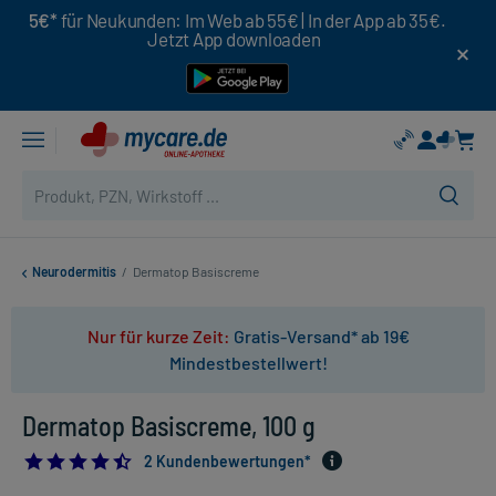
5€*
für Neukunden: Im Web ab 55€ | In der App ab 35€.
Jetzt App downloaden
Neurodermitis
/
Dermatop Basiscreme
Nur für kurze Zeit:
Gratis-Versand* ab 19€
Mindestbestellwert!
Dermatop Basiscreme, 100 g
4.5
2 Kundenbewertungen*