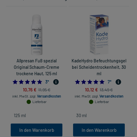
Allpresan Fuß spezial
KadeHydro Befeuchtungsgel
Original Schaum-Creme
bei Scheidentrockenheit, 30
trockene Haut, 125 ml
ml
4.666666666666667
5.0
3
*
7
*
10,76 €
10,12 €
11,95 €
13,49 €
inkl. MwSt.
zzgl.
Versandkosten
inkl. MwSt.
zzgl.
Versandkosten
Lieferbar
Lieferbar
In den Warenkorb
In den Warenkorb