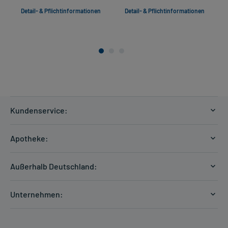
Detail- & Pflichtinformationen
Detail- & Pflichtinformationen
Kundenservice:
Versandkosten
Apotheke:
Zahlungsarten
Ratgeber
Kontakt
Außerhalb Deutschland:
E-Rezept
FAQ
Versandkosten Schweiz
Papierrezept einlösen
Hilfe
Unternehmen:
Formular anfordern
mycarePlus
Experten-Team
Arzneimittel-Check
Direktbestellung