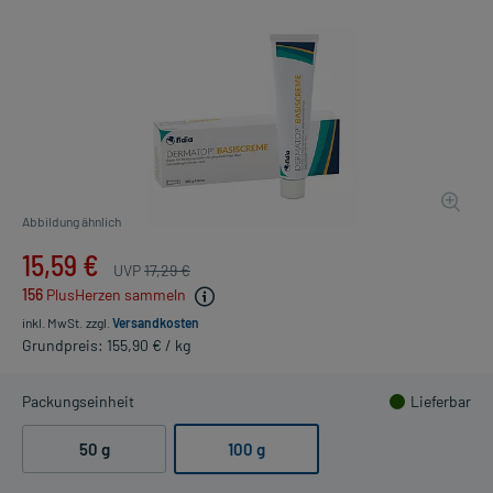
Abbildung ähnlich
15,59 €
UVP
17,29 €
156
PlusHerzen sammeln
inkl. MwSt.
zzgl.
Versandkosten
Grundpreis: 155,90 € / kg
Packungseinheit
Lieferbar
50 g
100 g