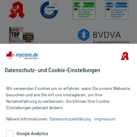
Datenschutz- und Cookie-Einstellungen
Wir verwenden Cookies um zu erfahren, wann Sie unsere Webseite
besuchen und wie Sie mit uns interagieren, um Ihre
Nutzererfahrung zu verbessern. Sie können Ihre Cookie-
Alle Preise gelten inkl. MwSt., ggf. zzgl. Versandkosten
Einstellungen jederzeit ändern.
Informationen auf dieser Website werden ausschließlich für
informative Zwecke zur Verfügung gestellt. Sie ersetzen keinesfalls
Nähere Informationen:
Datenschutzerklärung
Impressum
die Untersuchung und Behandlung durch einen Arzt. Bitte
beachten Sie, dass hierdurch weder Diagnosen gestellt noch
Google Analytics
Therapien eingeleitet werden können. | Diese Webseite benutzt