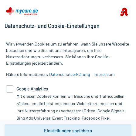
Datenschutz- und Cookie-Einstellungen
Wir verwenden Cookies um zu erfahren, wann Sie unsere Webseite
besuchen und wie Sie mit uns interagieren, um Ihre
Nutzererfahrung zu verbessern. Sie können Ihre Cookie-
Alle Preise gelten inkl. MwSt., ggf. zzgl. Versandkosten
Einstellungen jederzeit ändern.
Informationen auf dieser Website werden ausschließlich für
informative Zwecke zur Verfügung gestellt. Sie ersetzen keinesfalls
Nähere Informationen:
Datenschutzerklärung
Impressum
die Untersuchung und Behandlung durch einen Arzt. Bitte
beachten Sie, dass hierdurch weder Diagnosen gestellt noch
Google Analytics
Therapien eingeleitet werden können. | Diese Webseite benutzt
Mit diesen Cookies können wir Besuche und Trafficquellen
Google Analytics. Lesen Sie bitte dazu die wichtigen Hinweise in
unserer Datenschutzerklärung. Für den Widerruf einer Bestellung
zählen, um die Leistung unserer Webseite zu messen und
nutzen Sie das Formular:
Ihre Nutzererfahrung zu verbessern (Criteo, Google Signals,
Bing Ads Universal Event Tracking, Facebook Pixel,
Vertrag widerrufen
Youtube-Social Plugin).
Einstellungen speichern