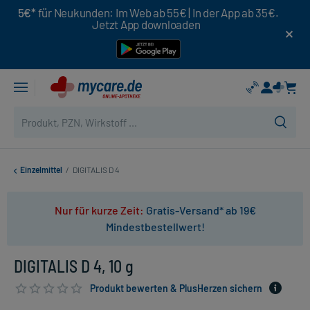
5€*
für Neukunden: Im Web ab 55€ | In der App ab 35€.
Jetzt App downloaden
Einzelmittel
/
DIGITALIS D 4
Nur für kurze Zeit:
Gratis-Versand* ab 19€
Mindestbestellwert!
DIGITALIS D 4, 10 g
Produkt bewerten & PlusHerzen sichern