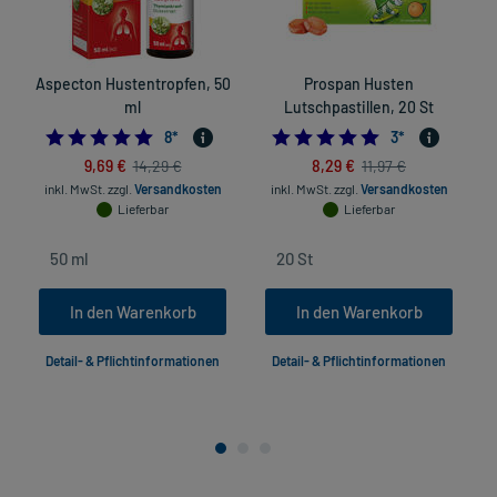
Aspecton Hustentropfen, 50
Prospan Husten
ml
Lutschpastillen, 20 St
5.0
5.0
8
*
3
*
9,69 €
8,29 €
14,29 €
11,97 €
inkl. MwSt.
zzgl.
Versandkosten
inkl. MwSt.
zzgl.
Versandkosten
Lieferbar
Lieferbar
In den Warenkorb
In den Warenkorb
Detail- & Pflichtinformationen
Detail- & Pflichtinformationen