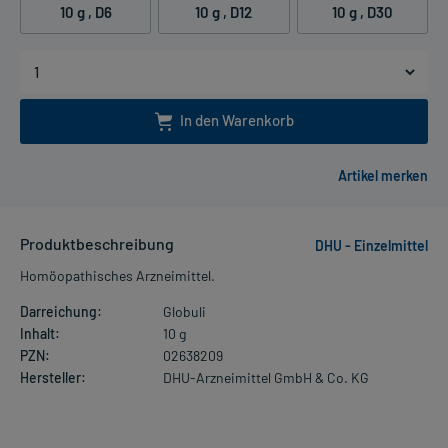
10 g
, D6
10 g
, D12
10 g
, D30
In den Warenkorb
Produktbeschreibung
DHU - Einzelmittel
Homöopathisches Arzneimittel.
Darreichung:
Globuli
Inhalt:
10 g
PZN:
02638209
Hersteller:
DHU-Arzneimittel GmbH & Co. KG