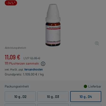
-14%*
Abbildung ähnlich
11,09 €
UVP
12,95 €
111
PlusHerzen sammeln
inkl. MwSt.
zzgl.
Versandkosten
Grundpreis: 1.109,00 € / kg
Packungseinheit
Lieferbar
10 g
, D2
10 g
, D3
10 g
, D4