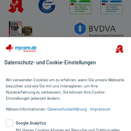
Datenschutz- und Cookie-Einstellungen
Wir verwenden Cookies um zu erfahren, wann Sie unsere Webseite
besuchen und wie Sie mit uns interagieren, um Ihre
Nutzererfahrung zu verbessern. Sie können Ihre Cookie-
Alle Preise gelten inkl. MwSt., ggf. zzgl. Versandkosten
Einstellungen jederzeit ändern.
Informationen auf dieser Website werden ausschließlich für
informative Zwecke zur Verfügung gestellt. Sie ersetzen keinesfalls
Nähere Informationen:
Datenschutzerklärung
Impressum
die Untersuchung und Behandlung durch einen Arzt. Bitte
beachten Sie, dass hierdurch weder Diagnosen gestellt noch
Google Analytics
Therapien eingeleitet werden können. | Diese Webseite benutzt
Mit diesen Cookies können wir Besuche und Trafficquellen
Google Analytics. Lesen Sie bitte dazu die wichtigen Hinweise in