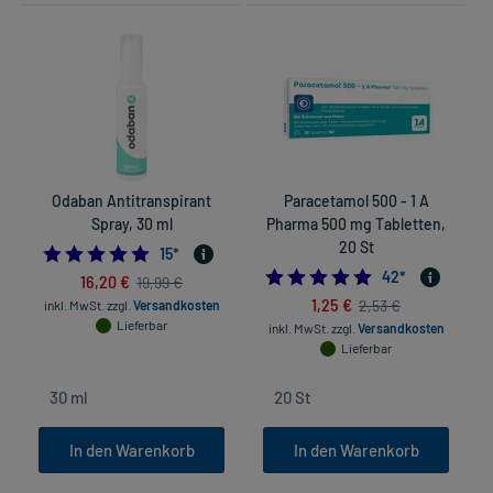
Odaban Antitranspirant
Paracetamol 500 - 1 A
Spray, 30 ml
Pharma 500 mg Tabletten,
20 St
4.733333333333333
15
*
4.8333333333333
42
*
16,20 €
19,99 €
1,25 €
2,53 €
inkl. MwSt.
zzgl.
Versandkosten
in
Lieferbar
inkl. MwSt.
zzgl.
Versandkosten
Lieferbar
In den Warenkorb
In den Warenkorb