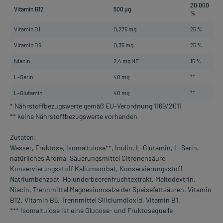
20.000
Vitamin B12
500 µg
%
Vitamin B1
0,275 mg
25 %
Vitamin B6
0,35 mg
25 %
Niacin
2,4 mg NE
15 %
L-Serin
40 mg
**
L-Glutamin
40 mg
**
* Nährstoffbezugswerte gemäß EU-Verordnung 1169/2011
** keine Nährstoffbezugswerte vorhanden
Zutaten:
Wasser, Fruktose, Isomaltulose**, Inulin, L-Glutamin, L-Serin,
natürliches Aroma, Säuerungsmittel Citronensäure,
Konservierungsstoff Kaliumsorbat, Konservierungsstoff
Natriumbenzoat, Holunderbeerenfruchtextrakt, Maltodextrin,
Niacin, Trennmittel Magnesiumsalze der Speisefettsäuren, Vitamin
B12, Vitamin B6, Trennmittel Siliciumdioxid, Vitamin B1.
*** Isomaltulose ist eine Glucose- und Fruktosequelle