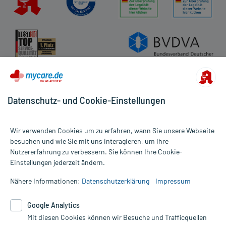
Datenschutz- und Cookie-Einstellungen
Wir verwenden Cookies um zu erfahren, wann Sie unsere Webseite
besuchen und wie Sie mit uns interagieren, um Ihre
Nutzererfahrung zu verbessern. Sie können Ihre Cookie-
Alle Preise gelten inkl. MwSt., ggf. zzgl. Versandkosten
Einstellungen jederzeit ändern.
Informationen auf dieser Website werden ausschließlich für
informative Zwecke zur Verfügung gestellt. Sie ersetzen keinesfalls
Nähere Informationen:
Datenschutzerklärung
Impressum
die Untersuchung und Behandlung durch einen Arzt. Bitte
beachten Sie, dass hierdurch weder Diagnosen gestellt noch
Google Analytics
Therapien eingeleitet werden können. | Diese Webseite benutzt
Google Analytics. Lesen Sie bitte dazu die wichtigen Hinweise in
Mit diesen Cookies können wir Besuche und Trafficquellen