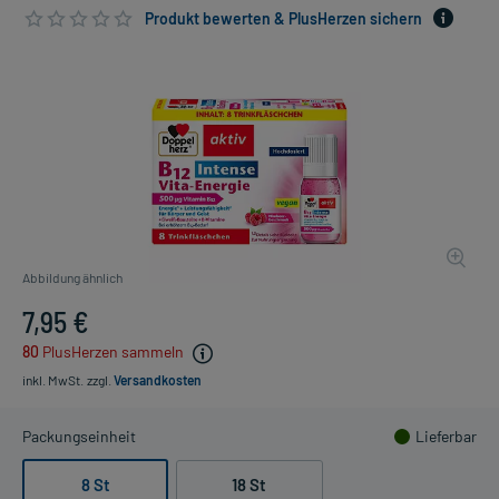
Produkt bewerten & PlusHerzen sichern
Abbildung ähnlich
7,95 €
80
PlusHerzen sammeln
inkl. MwSt.
zzgl.
Versandkosten
Packungseinheit
Lieferbar
8 St
18 St