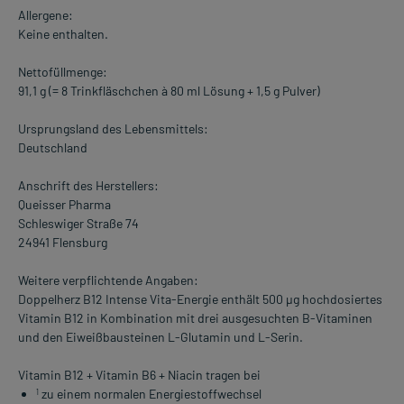
Allergene:
Keine enthalten.
Nettofüllmenge:
91,1 g (= 8 Trinkfläschchen à 80 ml Lösung + 1,5 g Pulver)
Ursprungsland des Lebensmittels:
Deutschland
Anschrift des Herstellers:
Queisser Pharma
Schleswiger Straße 74
24941 Flensburg
Weitere verpflichtende Angaben:
Doppelherz B12 Intense Vita-Energie enthält 500 µg hochdosiertes
Vitamin B12 in Kombination mit drei ausgesuchten B-Vitaminen
und den Eiweißbausteinen L-Glutamin und L-Serin.
Vitamin B12 + Vitamin B6 + Niacin tragen bei
zu einem normalen Energiestoffwechsel
1