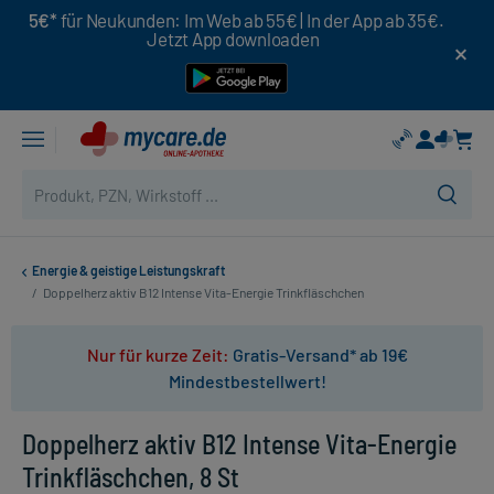
5€*
für Neukunden: Im Web ab 55€ | In der App ab 35€.
Jetzt App downloaden
Energie & geistige Leistungskraft
/
Doppelherz aktiv B12 Intense Vita-Energie Trinkfläschchen
Nur für kurze Zeit:
Gratis-Versand* ab 19€
Mindestbestellwert!
Doppelherz aktiv B12 Intense Vita-Energie
Trinkfläschchen, 8 St