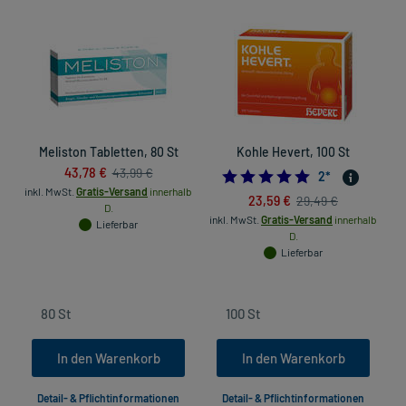
Meliston Tabletten, 80 St
Kohle Hevert, 100 St
S
43,78 €
43,99 €
5.0
2
*
inkl. MwSt.
Gratis-Versand
innerhalb
23,59 €
29,49 €
D.
inkl. MwSt.
Gratis-Versand
innerhalb
Lieferbar
D.
Lieferbar
In den Warenkorb
In den Warenkorb
Detail- & Pflichtinformationen
Detail- & Pflichtinformationen