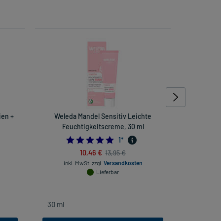
ien +
Weleda Mandel Sensitiv Leichte
Prostagut
Feuchtigkeitscreme, 30 ml
5.0
1
*
10,46 €
13,95 €
inkl. Mw
inkl. MwSt.
zzgl.
Versandkosten
Lieferbar