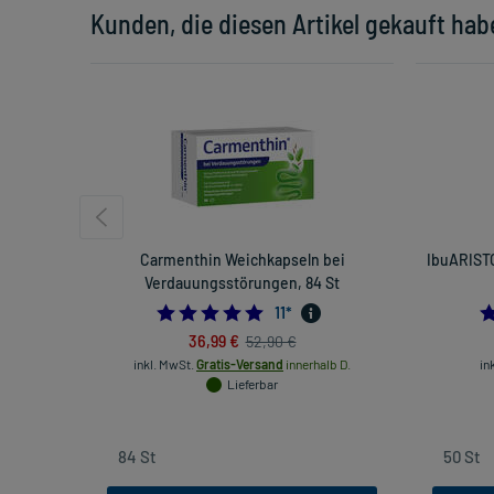
Kunden, die diesen Artikel gekauft hab
Carmenthin Weichkapseln bei
IbuARISTO
Verdauungsstörungen, 84 St
4.7272727272727275
11
*
36,99 €
52,90 €
inkl. MwSt.
Gratis-Versand
innerhalb D.
in
Lieferbar