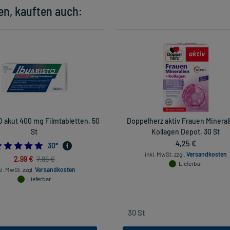
en, kauften auch:
 akut 400 mg Filmtabletten, 50
Doppelherz aktiv Frauen Mineral
St
Kollagen Depot, 30 St
4,25 €
5.0
30
*
inkl. MwSt.
zzgl.
Versandkosten
2,99 €
7,96 €
Lieferbar
kl. MwSt.
zzgl.
Versandkosten
Lieferbar