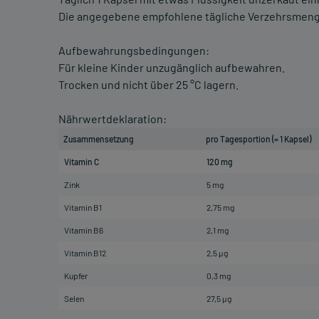
Die angegebene empfohlene tägliche Verzehrsmenge
Aufbewahrungsbedingungen:
Für kleine Kinder unzugänglich aufbewahren.
Trocken und nicht über 25 °C lagern.
Nährwertdeklaration:
Zusammensetzung
pro Tagesportion (= 1 Kapsel)
Vitamin C
120 mg
Zink
5 mg
Vitamin B1
2,75 mg
Vitamin B6
2,1 mg
Vitamin B12
2,5 µg
Kupfer
0,3 mg
Selen
27,5 µg