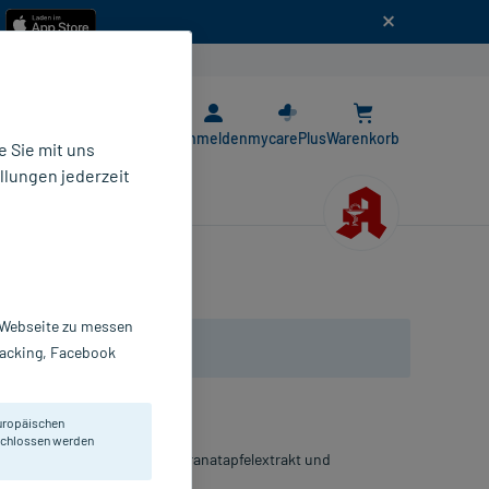
n
E-Rezept App
Anmelden
mycarePlus
Warenkorb
 Sie mit uns
llungen jederzeit
r Webseite zu messen
Tracking, Facebook
uropäischen
eschlossen werden
aminen, Spurenelementen, Granatapfelextrakt und