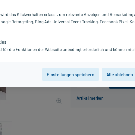
Darreichung:
Ka
 wird das Klickverhalten erfasst, um relevante Anzeigen und Remarketing
Inhalt:
30
Google Retargeting, Bing Ads Universal Event Tracking, Facebook Pixel, Ka
PZN:
07
Hersteller:
Qu
5,75 €
kies
58
PlusHerzen samm
d für die Funktionen der Webseite unbedingt erforderlich und können nich
inkl. MwSt.
zzgl.
Versandkosten
Einstellungen speichern
Alle ablehnen