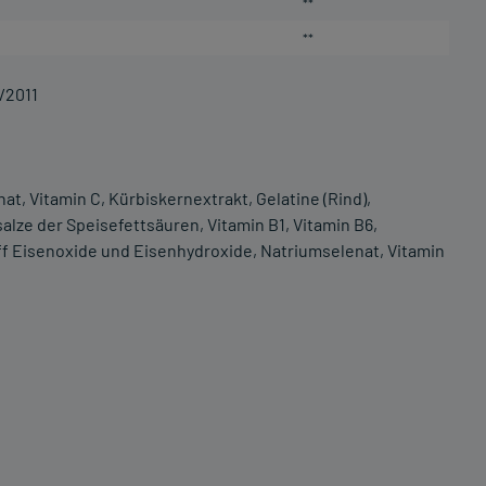
**
**
/2011
t, Vitamin C, Kürbiskernextrakt, Gelatine (Rind),
lze der Speisefettsäuren, Vitamin B1, Vitamin B6,
off Eisenoxide und Eisenhydroxide, Natriumselenat, Vitamin