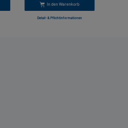
In den Warenkorb
Detail- & Pflichtinformationen
Deta