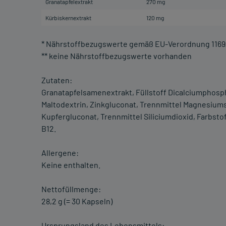
Granatapfelextrakt
270 mg
Kürbiskernextrakt
120 mg
* Nährstoffbezugswerte gemäß EU-Verordnung 1169
** keine Nährstoffbezugswerte vorhanden
Zutaten:
Granatapfelsamenextrakt, Füllstoff Dicalciumphospha
Maltodextrin, Zinkgluconat, Trennmittel Magnesiumsa
Kupfergluconat, Trennmittel Siliciumdioxid, Farbst
B12.
Allergene:
Keine enthalten.
Nettofüllmenge:
28,2 g (= 30 Kapseln)
Ursprungsland des Lebensmittels: