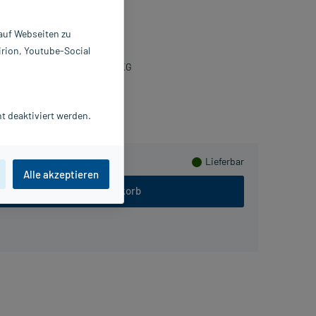
pseln
 auf Webseiten zu
 St
irion, Youtube-Social
014146
eisser Pharma GmbH & Co. KG
eln
t deaktiviert werden.
Lieferbar
Alle akzeptieren
In den Warenkorb