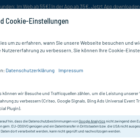
unden: Im Web ab 55€ | In der App ab 35€. Jetzt App downloade
d Cookie-Einstellungen
es um zu erfahren, wann Sie unsere Webseite besuchen und wie
e Nutzererfahrung zu verbessern. Sie können Ihre Cookie-Einste
nlösen
Rezeptur
Aktion %
en:
Datenschutzerklärung
Impressum
stige Leistungskraft
/
Doppelherz aktiv Männergesundheit
s können wir Besuche und Trafficquellen zählen, um die Leistung unsere
Nur für kurze Zeit:
Gratis-Versand* ab 19€ Mindestbestellwert!
fahrung zu verbessern (Criteo, Google Signals, Bing Ads Universal Event 
ial Plugin).
ndheit, 30 St
Doppelherz
arauf hin, dass die Datenschutzbestimmungen von
Google Analytics
nicht zwingend den E
n gem. EU-DSGVO genügen und ein Datentransfer in Drittstaaten bzw. die USA nicht ausg
 Daten dort verarbeitet werden, kann nicht geprüft und nachvollzogen werden.
Nahrungsergänzungsmittel mit Vit
Kürbiskernextrakt.