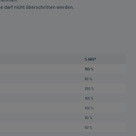
 darf nicht überschritten werden.
% NRV*
150 %
50 %
250 %
150 %
100 %
30 %
50 %