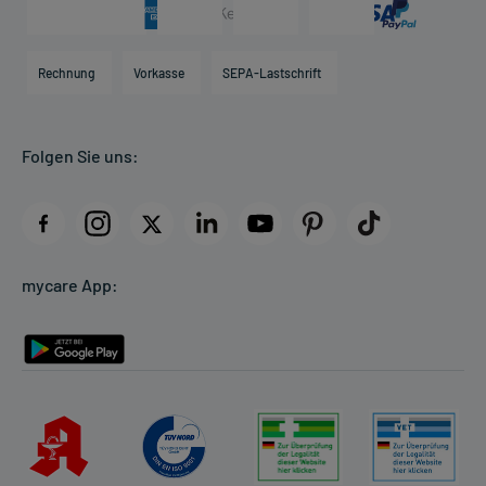
Arzneimittelinformationen
Karriere
Hilfsmittelbox
Engagement
Direktabrechnung PKV
Rechnung
Vorkasse
SEPA-Lastschrift
Partner
Apotheke vor Ort
Kundenbewertungen
Folgen Sie uns:
AGB
Impressum
Datenschutz
Cookie-Einstellungen
mycare App:
Rückgabe/Widerruf
Barrierefreiheitserklärung