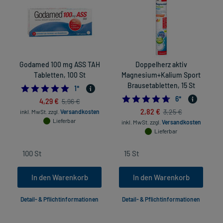
Godamed 100 mg ASS TAH
Doppelherz aktiv
Tabletten, 100 St
Magnesium+Kalium Sport
Brausetabletten, 15 St
5.0
1
*
4.6666666666666
6
*
4,29 €
5,96 €
2,82 €
3,25 €
inkl. MwSt.
zzgl.
Versandkosten
Lieferbar
inkl. MwSt.
zzgl.
Versandkosten
Lieferbar
In den Warenkorb
In den Warenkorb
Detail- & Pflichtinformationen
Detail- & Pflichtinformationen