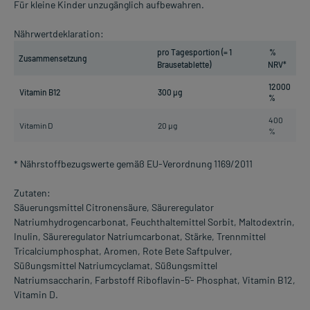
Für kleine Kinder unzugänglich aufbewahren.
Nährwertdeklaration:
pro Tagesportion (= 1
%
Zusammensetzung
Brausetablette)
NRV*
12000
Vitamin B12
300 µg
%
400
Vitamin D
20 µg
%
* Nährstoffbezugswerte gemäß EU-Verordnung 1169/2011
Zutaten:
Säuerungsmittel Citronensäure, Säureregulator
Natriumhydrogencarbonat, Feuchthaltemittel Sorbit, Maltodextrin,
Inulin, Säureregulator Natriumcarbonat, Stärke, Trennmittel
Tricalciumphosphat, Aromen, Rote Bete Saftpulver,
Süßungsmittel Natriumcyclamat, Süßungsmittel
Natriumsaccharin, Farbstoff Riboflavin-5'- Phosphat, Vitamin B12,
Vitamin D.