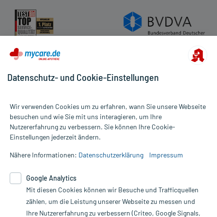
Datenschutz- und Cookie-Einstellungen
Wir verwenden Cookies um zu erfahren, wann Sie unsere Webseite
besuchen und wie Sie mit uns interagieren, um Ihre
Nutzererfahrung zu verbessern. Sie können Ihre Cookie-
Alle Preise gelten inkl. MwSt., ggf. zzgl. Versandkosten
Einstellungen jederzeit ändern.
Informationen auf dieser Website werden ausschließlich für
informative Zwecke zur Verfügung gestellt. Sie ersetzen keinesfalls
Nähere Informationen:
Datenschutzerklärung
Impressum
die Untersuchung und Behandlung durch einen Arzt. Bitte
beachten Sie, dass hierdurch weder Diagnosen gestellt noch
Google Analytics
Therapien eingeleitet werden können. | Diese Webseite benutzt
Mit diesen Cookies können wir Besuche und Trafficquellen
Google Analytics. Lesen Sie bitte dazu die wichtigen Hinweise in
unserer Datenschutzerklärung. Für den Widerruf einer Bestellung
zählen, um die Leistung unserer Webseite zu messen und
nutzen Sie das Formular:
Ihre Nutzererfahrung zu verbessern (Criteo, Google Signals,