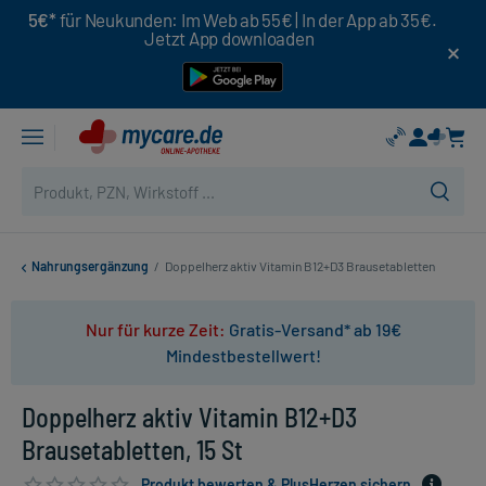
5€*
für Neukunden: Im Web ab 55€ | In der App ab 35€.
Jetzt App downloaden
Nahrungsergänzung
/
Doppelherz aktiv Vitamin B12+D3 Brausetabletten
Nur für kurze Zeit:
Gratis-Versand* ab 19€
Mindestbestellwert!
Doppelherz aktiv Vitamin B12+D3
Brausetabletten, 15 St
Produkt bewerten & PlusHerzen sichern