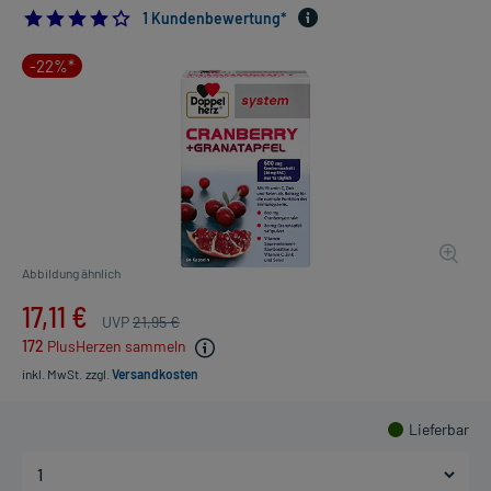
4.0
1 Kundenbewertung*
-22%*
Abbildung ähnlich
17,11 €
UVP
21,95 €
172
PlusHerzen sammeln
inkl. MwSt.
zzgl.
Versandkosten
Lieferbar