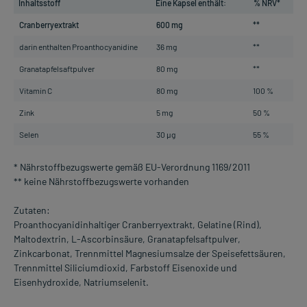
Inhaltsstoff
Eine Kapsel enthält:
% NRV*
Cranberryextrakt
600 mg
**
darin enthalten Proanthocyanidine
36 mg
**
Granatapfelsaftpulver
80 mg
**
Vitamin C
80 mg
100 %
Zink
5 mg
50 %
Selen
30 µg
55 %
* Nährstoffbezugswerte gemäß EU-Verordnung 1169/2011
** keine Nährstoffbezugswerte vorhanden
Zutaten:
Proanthocyanidinhaltiger Cranberryextrakt, Gelatine (Rind),
Maltodextrin, L-Ascorbinsäure, Granatapfelsaftpulver,
Zinkcarbonat, Trennmittel Magnesiumsalze der Speisefettsäuren,
Trennmittel Siliciumdioxid, Farbstoff Eisenoxide und
Eisenhydroxide, Natriumselenit.