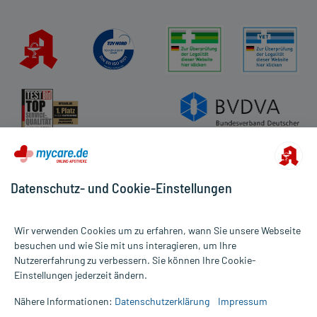
Datenschutz- und Cookie-Einstellungen
Wir verwenden Cookies um zu erfahren, wann Sie unsere Webseite
besuchen und wie Sie mit uns interagieren, um Ihre
Nutzererfahrung zu verbessern. Sie können Ihre Cookie-
Alle Preise gelten inkl. MwSt., ggf. zzgl. Versandkosten
Einstellungen jederzeit ändern.
Informationen auf dieser Website werden ausschließlich für
informative Zwecke zur Verfügung gestellt. Sie ersetzen keinesfalls
Nähere Informationen:
Datenschutzerklärung
Impressum
die Untersuchung und Behandlung durch einen Arzt. Bitte