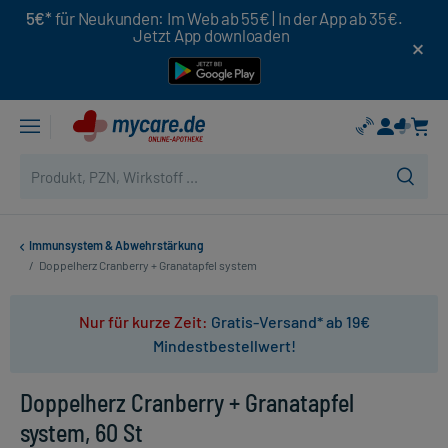
5€*
für Neukunden: Im Web ab 55€ | In der App ab 35€.
Jetzt App downloaden
Immunsystem & Abwehrstärkung
/
Doppelherz Cranberry + Granatapfel system
Nur für kurze Zeit:
Gratis-Versand* ab 19€
Mindestbestellwert!
Doppelherz Cranberry + Granatapfel
system, 60 St