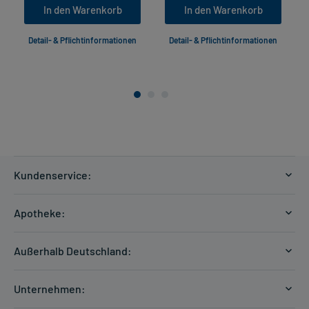
In den Warenkorb
In den Warenkorb
Detail- & Pflichtinformationen
Detail- & Pflichtinformationen
Kundenservice:
Versandkosten
Apotheke:
Zahlungsarten
Ratgeber
Kontakt
Außerhalb Deutschland:
E-Rezept
FAQ
Versandkosten Schweiz
Papierrezept einlösen
Hilfe
Unternehmen:
Formular anfordern
mycarePlus