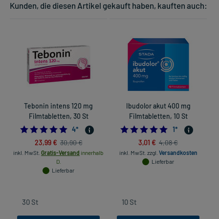
Kunden, die diesen Artikel gekauft haben, kauften auch:
Tebonin intens 120 mg
Ibudolor akut 400 mg
Filmtabletten, 30 St
Filmtabletten, 10 St
5.0
5.0
4
*
1
*
23,99 €
3,01 €
30,90 €
4,08 €
inkl. MwSt.
Gratis-Versand
innerhalb
inkl. MwSt.
zzgl.
Versandkosten
in
D.
Lieferbar
Lieferbar