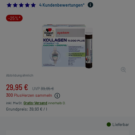
5.0
4 Kundenbewertungen*
-25%*
Abbildung ähnlich
29,95 €
UVP
39,95 €
300
PlusHerzen sammeln
inkl. MwSt.
Gratis-Versand
innerhalb D.
Grundpreis: 39,93 € / l
Lieferbar