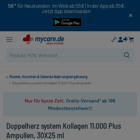
5€*
für Neukunden: Im Web ab 55€ | In der App ab 35€.
Jetzt App downloaden
Muskel, Knochen & Gelenke Nahrungsergänzung
/
Doppelherz system Kollagen 11.000 Plus Ampullen
Nur für kurze Zeit:
Gratis-Versand* ab 19€
Mindestbestellwert!
Doppelherz system Kollagen 11.000 Plus
Ampullen, 30X25 ml