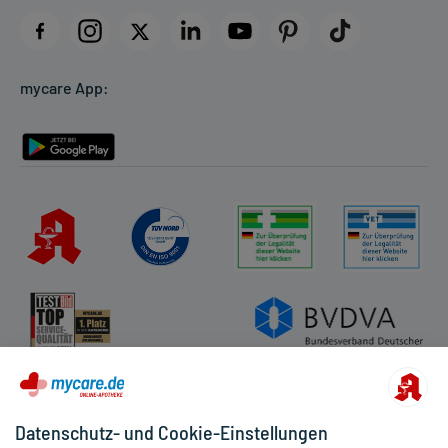
Datenschutz
Cookie-Einstellungen
mycare App:
Rückgabe/Widerruf
Barrierefreiheitserklärung
Datenschutz- und Cookie-Einstellungen