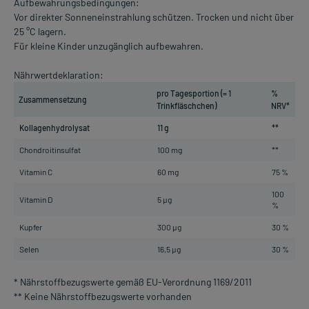
Aufbewahrungsbedingungen:
Vor direkter Sonneneinstrahlung schützen. Trocken und nicht über
25 °C lagern.
Für kleine Kinder unzugänglich aufbewahren.
Nährwertdeklaration:
pro Tagesportion (= 1
%
Zusammensetzung
Trinkfläschchen)
NRV*
Kollagenhydrolysat
11 g
**
Chondroitinsulfat
100 mg
**
Vitamin C
60 mg
75 %
100
Vitamin D
5 µg
%
Kupfer
300 µg
30 %
Selen
16,5 µg
30 %
* Nährstoffbezugswerte gemäß EU-Verordnung 1169/2011
** Keine Nährstoffbezugswerte vorhanden