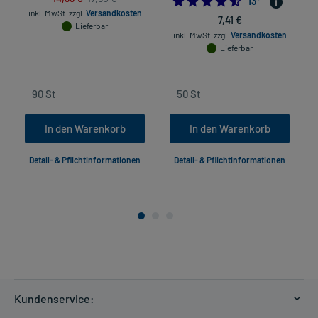
4.5384615384615
13
*
inkl. MwSt.
zzgl.
Versandkosten
7,41 €
Lieferbar
inkl. MwSt.
zzgl.
Versandkosten
Lieferbar
In den Warenkorb
In den Warenkorb
Detail- & Pflichtinformationen
Detail- & Pflichtinformationen
Kundenservice: