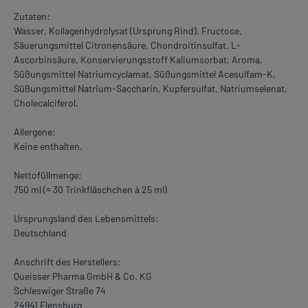
Zutaten:
Wasser, Kollagenhydrolysat (Ursprung Rind), Fructose,
Säuerungsmittel Citronensäure, Chondroitinsulfat, L-
Ascorbinsäure, Konservierungsstoff Kaliumsorbat, Aroma,
Süßungsmittel Natriumcyclamat, Süßungsmittel Acesulfam-K,
Süßungsmittel Natrium-Saccharin, Kupfersulfat, Natriumselenat,
Cholecalciferol.
Allergene:
Keine enthalten.
Nettofüllmenge:
750 ml (= 30 Trinkfläschchen à 25 ml)
Ursprungsland des Lebensmittels:
Deutschland
Anschrift des Herstellers:
Queisser Pharma GmbH & Co. KG
Schleswiger Straße 74
24941 Flensburg