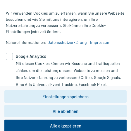
Wir verwenden Cookies um zu erfahren, wann Sie unsere Webseite
besuchen und wie Sie mit uns interagieren, um Ihre
Nutzererfahrung zu verbessern. Sie können Ihre Cookie-
Alle Preise gelten inkl. MwSt., ggf. zzgl. Versandkosten
Einstellungen jederzeit ändern.
Informationen auf dieser Website werden ausschließlich für
informative Zwecke zur Verfügung gestellt. Sie ersetzen keinesfalls
Nähere Informationen:
Datenschutzerklärung
Impressum
die Untersuchung und Behandlung durch einen Arzt. Bitte
beachten Sie, dass hierdurch weder Diagnosen gestellt noch
Google Analytics
Therapien eingeleitet werden können. | Diese Webseite benutzt
Google Analytics. Lesen Sie bitte dazu die wichtigen Hinweise in
Mit diesen Cookies können wir Besuche und Trafficquellen
unserer Datenschutzerklärung. Für den Widerruf einer Bestellung
zählen, um die Leistung unserer Webseite zu messen und
nutzen Sie das Formular:
Ihre Nutzererfahrung zu verbessern (Criteo, Google Signals,
Bing Ads Universal Event Tracking, Facebook Pixel,
Vertrag widerrufen
Youtube-Social Plugin).
Einstellungen speichern
Wir weisen darauf hin, dass die
Datenschutzbestimmungen von
Google Analytics
nicht
*Hinweise zu unseren Aktionen und Bewertungen
Alle ablehnen
zwingend den Europäischen Anforderungen gem. EU-
DSGVO genügen und ein Datentransfer in Drittstaaten bzw.
die USA nicht ausgeschlossen werden kann. Wie die
Alle akzeptieren
Daten dort verarbeitet werden, kann nicht geprüft und