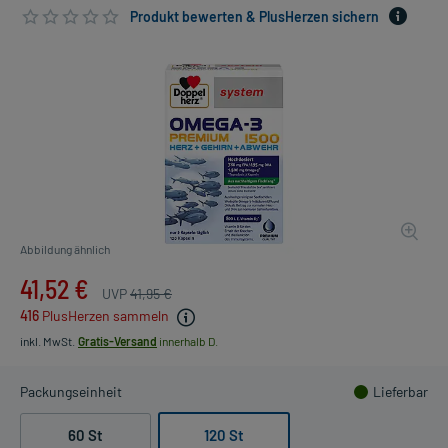
Produkt bewerten & PlusHerzen sichern
Abbildung ähnlich
41,52 €
UVP
41,95 €
416
PlusHerzen sammeln
inkl. MwSt.
Gratis-Versand
innerhalb D.
Packungseinheit
Lieferbar
60 St
120 St