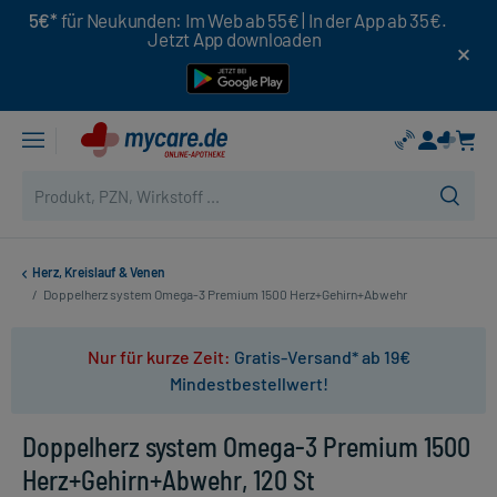
5€*
für Neukunden: Im Web ab 55€ | In der App ab 35€.
Jetzt App downloaden
Herz, Kreislauf & Venen
/
Doppelherz system Omega-3 Premium 1500 Herz+Gehirn+Abwehr
Nur für kurze Zeit:
Gratis-Versand* ab 19€
Mindestbestellwert!
Doppelherz system Omega-3 Premium 1500
Herz+Gehirn+Abwehr, 120 St