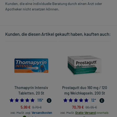
Kunden, die eine individuelle Beratung durch einen Arzt oder
Apotheker nicht ersetzen können.
Kunden, die diesen Artikel gekauft haben, kauften auch:
Thomapyrin Intensiv
Prostagutt duo 160 mg / 120
K
Tabletten, 20 St
mg Weichkapseln, 200 St
4.913043478260869
4.9166666666666
115
*
12
*
5,99 €
70,79 €
9,79 €
90,95 €
in
inkl. MwSt.
zzgl.
Versandkosten
inkl. MwSt.
Gratis-Versand
innerhalb