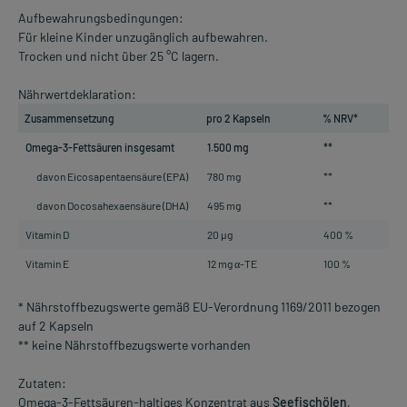
Aufbewahrungsbedingungen:
Für kleine Kinder unzugänglich aufbewahren.
Trocken und nicht über 25 °C lagern.
Nährwertdeklaration:
Zusammensetzung
pro 2 Kapseln
% NRV*
Omega-3-Fettsäuren insgesamt
1.500 mg
**
davon Eicosapentaensäure (EPA)
780 mg
**
davon Docosahexaensäure (DHA)
495 mg
**
Vitamin D
20 µg
400 %
Vitamin E
12 mg α-TE
100 %
* Nährstoffbezugswerte gemäß EU-Verordnung 1169/2011 bezogen
auf 2 Kapseln
** keine Nährstoffbezugswerte vorhanden
Zutaten:
Omega-3-Fettsäuren-haltiges Konzentrat aus
Seefischölen
,