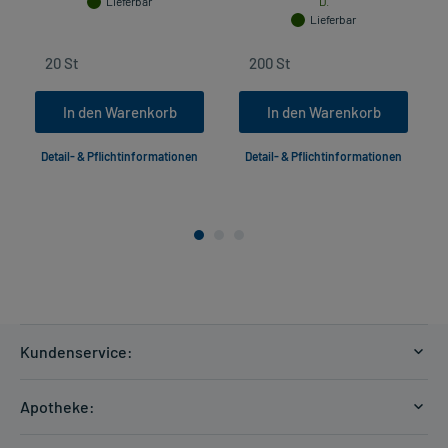
Lieferbar
D.
Lieferbar
In den Warenkorb
In den Warenkorb
Detail- & Pflichtinformationen
Detail- & Pflichtinformationen
Kundenservice:
Versandkosten
Apotheke:
Zahlungsarten
Ratgeber