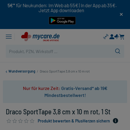
5€*
für Neukunden: Im Web ab 55€ | In der App ab 35€.
Jetzt App downloaden
Wundversorgung
/
Draco SportTape 3,8 cm x 10 m rot
Nur für kurze Zeit:
Gratis-Versand* ab 19€
Mindestbestellwert!
Draco SportTape 3,8 cm x 10 m rot, 1 St
Produkt bewerten & PlusHerzen sichern