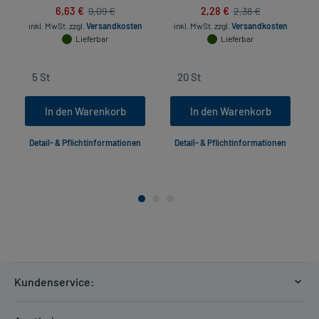
6,63 €
2,28 €
9,09 €
2,38 €
inkl. MwSt.
zzgl.
Versandkosten
inkl. MwSt.
zzgl.
Versandkosten
Lieferbar
Lieferbar
In den Warenkorb
In den Warenkorb
Detail- & Pflichtinformationen
Detail- & Pflichtinformationen
Kundenservice:
Versandkosten