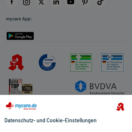
Datenschutz
Cookie-Einstellungen
mycare App:
Rückgabe/Widerruf
Barrierefreiheitserklärung
Datenschutz- und Cookie-Einstellungen