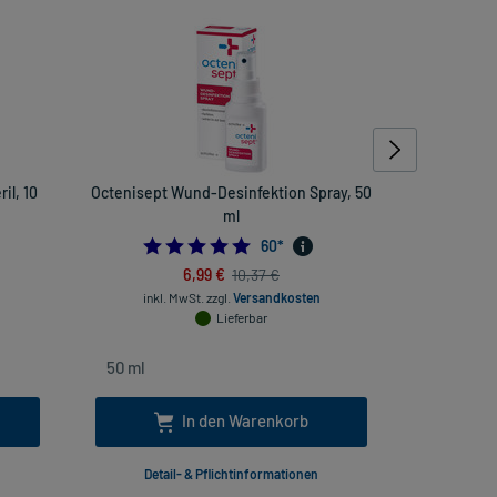
il, 10
Octenisept Wund-Desinfektion Spray, 50
Tra
ml
4.966666666666667
60
*
6,99 €
10,37 €
inkl
inkl. MwSt.
zzgl.
Versandkosten
Lieferbar
In den Warenkorb
Detail- & Pflichtinformationen
Deta