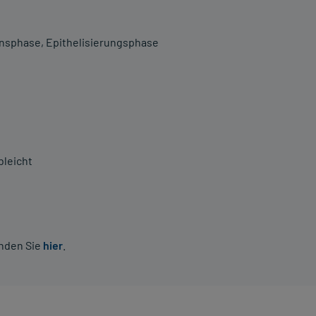
nsphase, Epithelisierungsphase
bleicht
inden Sie
hier
.