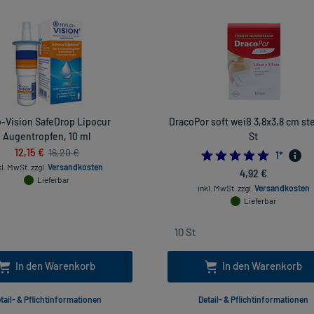
o-Vision SafeDrop Lipocur
DracoPor soft weiß 3,8x3,8 cm ster
Augentropfen, 10 ml
St
12,15 €
16,20 €
5.0
1
*
kl. MwSt.
zzgl.
Versandkosten
4,92 €
Lieferbar
inkl. MwSt.
zzgl.
Versandkosten
Lieferbar
In den Warenkorb
In den Warenkorb
tail- & Pflichtinformationen
Detail- & Pflichtinformationen