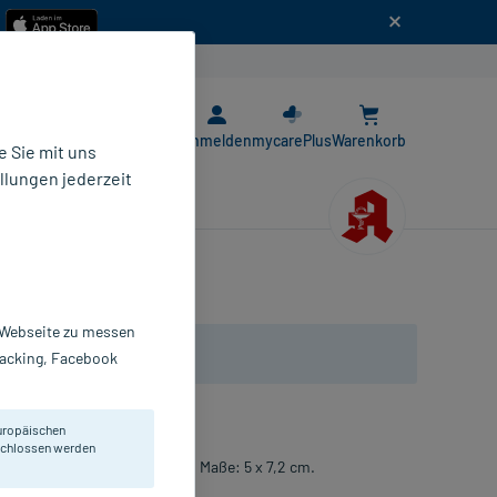
n
E-Rezept App
Anmelden
mycarePlus
Warenkorb
 Sie mit uns
llungen jederzeit
r Webseite zu messen
Tracking, Facebook
uropäischen
eschlossen werden
hautfreundlicher Oberfläche. Maße: 5 x 7,2 cm.