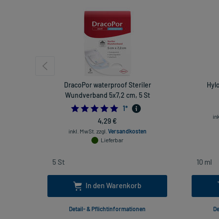
DracoPor waterproof Steriler
Hyl
Wundverband 5x7,2 cm, 5 St
5.0
1
*
in
4,29 €
inkl. MwSt.
zzgl.
Versandkosten
Lieferbar
In den Warenkorb
Detail- & Pflichtinformationen
De