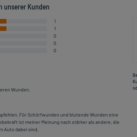
n unserer Kunden
1
1
0
0
0
Be
Ku
od
ößeren Wunden.
empfehlen. Für Schürfwunden und blutende Wunden eine
ebekraft ist meiner Meinung nach stärker als andere, die
m Auto dabei sind.