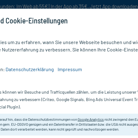
unden: Im Web ab 55€ | In der App ab 35€. Jetzt App downloade
d Cookie-Einstellungen
es um zu erfahren, wann Sie unsere Webseite besuchen und wie
e Nutzererfahrung zu verbessern. Sie können Ihre Cookie-Einste
nlösen
Rezeptur
Aktion %
en:
Datenschutzerklärung
Impressum
gung
/
DracoPor soft Steriler Wundverband 5x7,2 cm
s können wir Besuche und Trafficquellen zählen, um die Leistung unsere
Nur für kurze Zeit:
Gratis-Versand* ab 19€ Mindestbestellwert!
fahrung zu verbessern (Criteo, Google Signals, Bing Ads Universal Event 
ial Plugin).
erband 5x7,2 cm,
Dracopor
arauf hin, dass die Datenschutzbestimmungen von
Google Analytics
nicht zwingend den E
n gem. EU-DSGVO genügen und ein Datentransfer in Drittstaaten bzw. die USA nicht ausg
 Daten dort verarbeitet werden, kann nicht geprüft und nachvollzogen werden.
Steriler Wundverband mit weicher, 