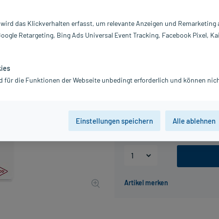
Darreichung:
V
Inhalt:
5 
 wird das Klickverhalten erfasst, um relevante Anzeigen und Remarketing
PZN:
0
Google Retargeting, Bing Ads Universal Event Tracking, Facebook Pixel, Ka
Hersteller:
Dr
3,30 €
33
PlusHerzen sam
kies
inkl. MwSt.
zzgl.
Versandkosten
d für die Funktionen der Webseite unbedingt erforderlich und können nich
Packungseinheit
Einstellungen speichern
Alle ablehnen
5 St
25 St