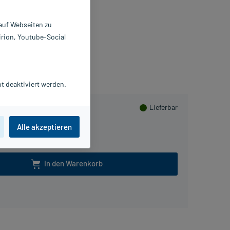
erband
St
 auf Webseiten zu
2027032
irion, Youtube-Social
. Ausbüttel GmbH & Co. KG
meln
t deaktiviert werden.
Lieferbar
Alle akzeptieren
In den Warenkorb