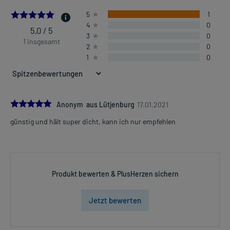
5.0
5
1
4
0
5,0 / 5
3
0
1 insgesamt
2
0
1
0
5.0
Anonym aus Lütjenburg
17.01.2021
günstig und hält super dicht, kann ich nur empfehlen
Produkt bewerten & PlusHerzen sichern
Jetzt bewerten