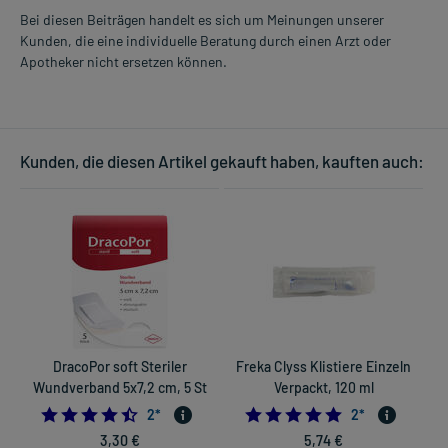
Bei diesen Beiträgen handelt es sich um Meinungen unserer
Kunden, die eine individuelle Beratung durch einen Arzt oder
Apotheker nicht ersetzen können.
Kunden, die diesen Artikel gekauft haben, kauften auch:
DracoPor soft Steriler
Freka Clyss Klistiere Einzeln
Wundverband 5x7,2 cm, 5 St
Verpackt, 120 ml
4.5
5.0
2
*
2
*
3,30 €
5,74 €