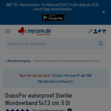
5€*
für Neukunden: Im Web ab 55€ | In der App ab 35€.
Jetzt App downloaden
Wundversorgung
/
DracoPor waterproof Steriler Wundverband 5x7,2 cm
Nur für kurze Zeit:
Gratis-Versand* ab 19€
Mindestbestellwert!
DracoPor waterproof Steriler
Wundverband 5x7,2 cm, 5 St
5.0
1 Kundenbewertung*