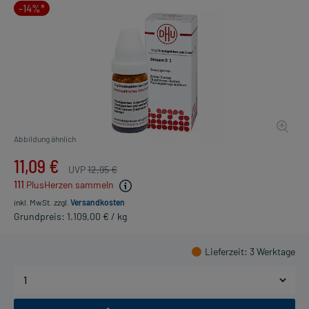
-14%*
Abbildung ähnlich
11,09 €
UVP
12,95 €
111
PlusHerzen sammeln
inkl. MwSt.
zzgl.
Versandkosten
Grundpreis: 1.109,00 € / kg
Lieferzeit
: 3 Werktage