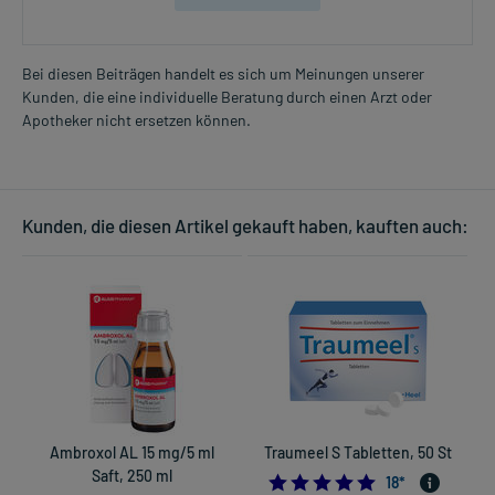
Bei diesen Beiträgen handelt es sich um Meinungen unserer
Kunden, die eine individuelle Beratung durch einen Arzt oder
Apotheker nicht ersetzen können.
Kunden, die diesen Artikel gekauft haben, kauften auch:
Ambroxol AL 15 mg/5 ml
Traumeel S Tabletten, 50 St
Saft, 250 ml
4.94444444444
18
*