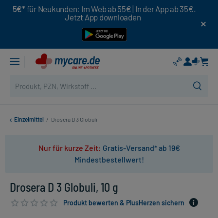
5€*
für Neukunden: Im Web ab 55€ | In der App ab 35€.
Jetzt App downloaden
Einzelmittel
/
Drosera D 3 Globuli
Nur für kurze Zeit:
Gratis-Versand* ab 19€
Mindestbestellwert!
Drosera D 3 Globuli, 10 g
Produkt bewerten & PlusHerzen sichern