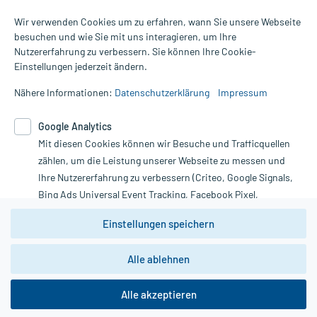
Wir verwenden Cookies um zu erfahren, wann Sie unsere Webseite
besuchen und wie Sie mit uns interagieren, um Ihre
Nutzererfahrung zu verbessern. Sie können Ihre Cookie-
Alle Preise gelten inkl. MwSt., ggf. zzgl. Versandkosten
Einstellungen jederzeit ändern.
Informationen auf dieser Website werden ausschließlich für
informative Zwecke zur Verfügung gestellt. Sie ersetzen keinesfalls
Nähere Informationen:
Datenschutzerklärung
Impressum
die Untersuchung und Behandlung durch einen Arzt. Bitte
beachten Sie, dass hierdurch weder Diagnosen gestellt noch
Google Analytics
Therapien eingeleitet werden können. | Diese Webseite benutzt
Mit diesen Cookies können wir Besuche und Trafficquellen
Google Analytics. Lesen Sie bitte dazu die wichtigen Hinweise in
unserer Datenschutzerklärung. Für den Widerruf einer Bestellung
zählen, um die Leistung unserer Webseite zu messen und
nutzen Sie das Formular:
Ihre Nutzererfahrung zu verbessern (Criteo, Google Signals,
Bing Ads Universal Event Tracking, Facebook Pixel,
Vertrag widerrufen
Youtube-Social Plugin).
Einstellungen speichern
Wir weisen darauf hin, dass die
Datenschutzbestimmungen von
Google Analytics
nicht
Alle ablehnen
*Hinweise zu unseren Aktionen und Bewertungen
zwingend den Europäischen Anforderungen gem. EU-
DSGVO genügen und ein Datentransfer in Drittstaaten bzw.
die USA nicht ausgeschlossen werden kann. Wie die
Alle akzeptieren
Daten dort verarbeitet werden, kann nicht geprüft und
nachvollzogen werden.
copyright @ 2026 Roland Helle e.K. - Versandapotheke - Alle Rechte vorbehalten