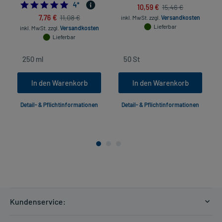
5.0
4
*
10,59 €
15,46 €
7,76 €
11,08 €
inkl. MwSt.
zzgl.
Versandkosten
Lieferbar
inkl. MwSt.
zzgl.
Versandkosten
Lieferbar
In den Warenkorb
In den Warenkorb
Detail- & Pflichtinformationen
Detail- & Pflichtinformationen
Kundenservice:
Versandkosten