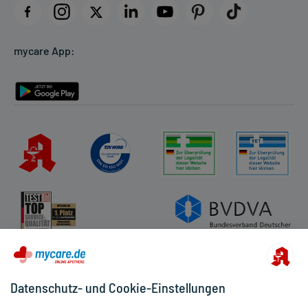
Datenschutz
Cookie-Einstellungen
mycare App:
Rückgabe/Widerruf
Barrierefreiheitserklärung
Datenschutz- und Cookie-Einstellungen