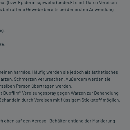
ut (bzw. Epidermisgewebe) bedeckt sind. Durch Vereisen
as betroffene Gewebe bereits bei der ersten Anwendung
ng.
ze.
inen harmlos. Häufig werden sie jedoch als ästhetisches
warzen, Schmerzen verursachen. Außerdem werden sie
rselben Person übertragen werden.
Mit Duofilm® Vereisungsspray gegen Warzen zur Behandlung
ehandeln durch Vereisen mit flüssigem Stickstoff möglich.
nach oben auf den Aerosol-Behälter entlang der Markierung