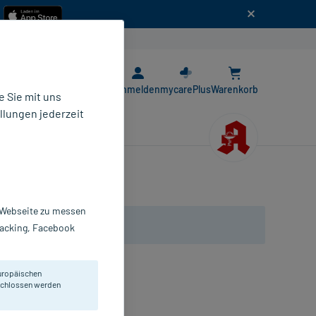
n
E-Rezept App
Anmelden
mycarePlus
Warenkorb
 Sie mit uns
llungen jederzeit
r Webseite zu messen
Tracking, Facebook
uropäischen
eschlossen werden
on Warzen und Dornwarzen.