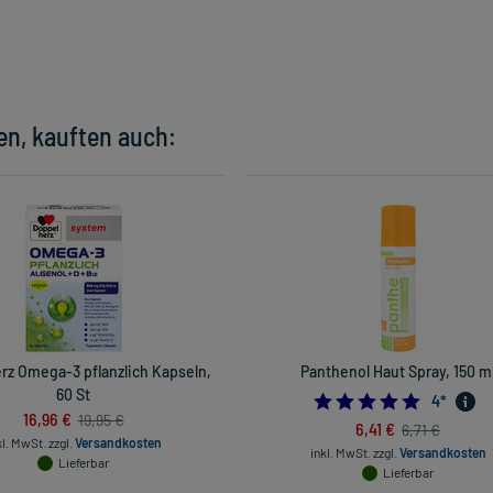
en, kauften auch:
rz Omega-3 pflanzlich Kapseln,
Panthenol Haut Spray, 150 m
60 St
5.0
4
*
16,96 €
19,95 €
6,41 €
6,71 €
kl. MwSt.
zzgl.
Versandkosten
inkl. MwSt.
zzgl.
Versandkosten
Lieferbar
Lieferbar