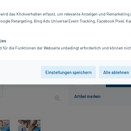
Darreichung:
Sp
Inhalt:
50
 wird das Klickverhalten erfasst, um relevante Anzeigen und Remarketing
PZN:
18
Google Retargeting, Bing Ads Universal Event Tracking, Facebook Pixel, Ka
Hersteller:
S
13,69 €
UVP
20,50 €
137
P
kies
inkl. MwSt.
zzgl.
Versandkosten
d für die Funktionen der Webseite unbedingt erforderlich und können nich
Grundpreis: 273,80 € / l
Einstellungen speichern
Alle ablehnen