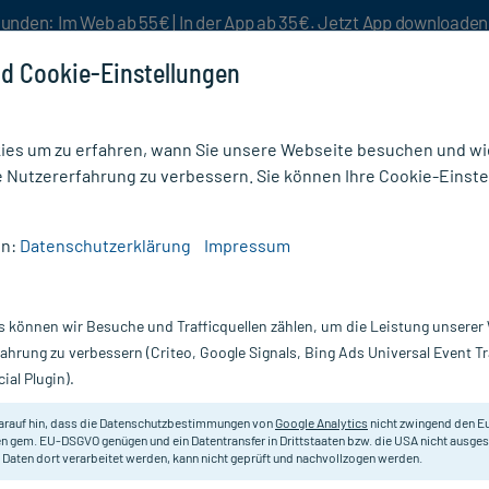
unden: Im Web ab 55€ | In der App ab 35€. Jetzt App downloade
d Cookie-Einstellungen
es um zu erfahren, wann Sie unsere Webseite besuchen und wie
e Nutzererfahrung zu verbessern. Sie können Ihre Cookie-Einste
nlösen
Rezeptur
Aktion %
en:
Datenschutzerklärung
Impressum
isungsspray by Dr. Yglo
s können wir Besuche und Trafficquellen zählen, um die Leistung unsere
Nur für kurze Zeit:
Gratis-Versand* ab 19€ Mindestbestellwert!
fahrung zu verbessern (Criteo, Google Signals, Bing Ads Universal Event 
ial Plugin).
. Yglo, 50 ml
STADA
arauf hin, dass die Datenschutzbestimmungen von
Google Analytics
nicht zwingend den E
n gem. EU-DSGVO genügen und ein Datentransfer in Drittstaaten bzw. die USA nicht ausg
 Daten dort verarbeitet werden, kann nicht geprüft und nachvollzogen werden.
Vereisungsspray zur Behandlung v