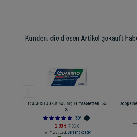
Kunden, die diesen Artikel gekauft hab
IbuARISTO akut 400 mg Filmtabletten, 50
Doppelhe
St
5.0
30
*
in
2,99 €
7,96 €
inkl. MwSt.
zzgl.
Versandkosten