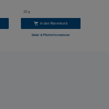
In den Warenkorb
Detail- & Pflichtinformationen
Deta