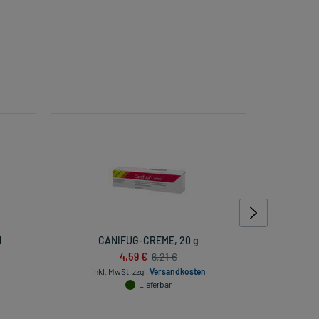
l
CANIFUG-CREME, 20 g
Duofilm 
4,59 €
6,21 €
inkl. MwSt.
zzgl.
Versandkosten
Lieferbar
inkl