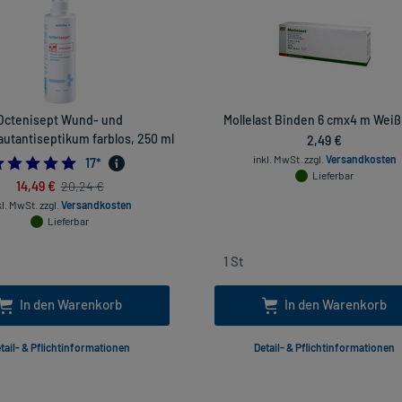
Octenisept Wund- und
Mollelast Binden 6 cmx4 m Weiß,
utantiseptikum farblos, 250 ml
2,49 €
inkl. MwSt.
zzgl.
Versandkosten
4.9411764705882355
17
*
Lieferbar
14,49 €
20,24 €
kl. MwSt.
zzgl.
Versandkosten
Lieferbar
In den Warenkorb
In den Warenkorb
tail- & Pflichtinformationen
Detail- & Pflichtinformationen