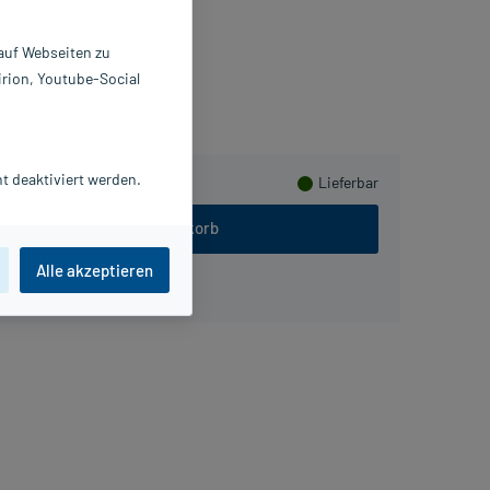
2336425
ivomed GmbH
 auf Webseiten zu
irion, Youtube-Social
meln
t deaktiviert werden.
Lieferbar
In den Warenkorb
Alle akzeptieren