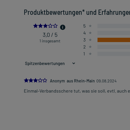
Produktbewertungen* und Erfahrunge
3.0
5
4
3,0 / 5
3
1 insgesamt
2
1
3.0
Anonym aus Rhein-Main
09.08.2024
Einmal-Verbandsschere tut, was sie soll, evtl. auch e