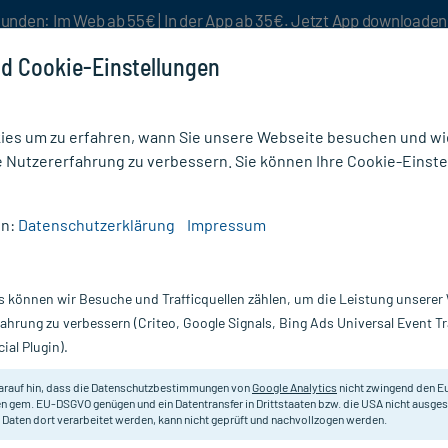
unden: Im Web ab 55€ | In der App ab 35€. Jetzt App downloade
d Cookie-Einstellungen
es um zu erfahren, wann Sie unsere Webseite besuchen und wie
e Nutzererfahrung zu verbessern. Sie können Ihre Cookie-Einste
nlösen
Rezeptur
Aktion %
en:
Datenschutzerklärung
Impressum
gung
/
Verbandsscheren
/
Einmal Verbandschere steril spitz
s können wir Besuche und Trafficquellen zählen, um die Leistung unsere
Nur für kurze Zeit:
Gratis-Versand* ab 19€ Mindestbestellwert!
fahrung zu verbessern (Criteo, Google Signals, Bing Ads Universal Event 
ial Plugin).
itz, 1 St
arauf hin, dass die Datenschutzbestimmungen von
Google Analytics
nicht zwingend den E
Steril, einzeln verpackt.
n gem. EU-DSGVO genügen und ein Datentransfer in Drittstaaten bzw. die USA nicht ausg
 Daten dort verarbeitet werden, kann nicht geprüft und nachvollzogen werden.
Inhalt:
1 