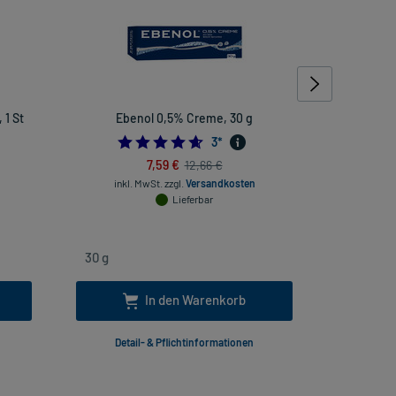
 1 St
Ebenol 0,5% Creme, 30 g
MediGe
4.666666666666667
3
*
7,59 €
12,66 €
inkl. MwSt.
zzgl.
Versandkosten
inkl
Lieferbar
In den Warenkorb
Detail- & Pflichtinformationen
Deta