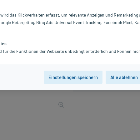
PZN:
0
Hersteller:
V
 wird das Klickverhalten erfasst, um relevante Anzeigen und Remarketing
2,56 €
Google Retargeting, Bing Ads Universal Event Tracking, Facebook Pixel, Ka
26
PlusHerzen sam
inkl. MwSt.
zzgl.
Versandkosten
kies
d für die Funktionen der Webseite unbedingt erforderlich und können nich
Einstellungen speichern
Alle ablehnen