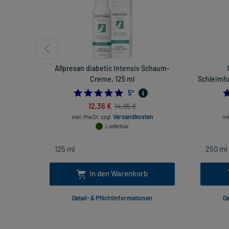
Allpresan diabetic Intensiv Schaum-
Creme, 125 ml
Schleimha
5.0
5
*
12,36 €
14,95 €
inkl. MwSt.
zzgl.
Versandkosten
in
Lieferbar
In den Warenkorb
Detail- & Pflichtinformationen
De