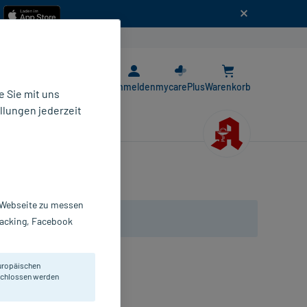
n
E-Rezept App
Anmelden
mycarePlus
Warenkorb
 Sie mit uns
llungen jederzeit
r Webseite zu messen
Tracking, Facebook
uropäischen
eschlossen werden
St