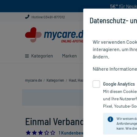
5€*
für Neuk
Hotline 03491-877012
Datenschutz- un
Wir verwenden Cooki
interagieren, um Ihr
Kategorien
Marken
Ratgeber
E-Rezept ei
ändern.
Nähere Information
mycare.de
/
Kategorien
/
Haut, Haare & Nägel
/
Haut
/
Wundversor
Google Analytics
Mit diesen Cookie
und Ihre Nutzerer
Pixel, Youtube-Soc
Einmal Verbandschere steril sp
Wir weisen d
Anforderunge
kann. Wie die
3.0
1 Kundenbewertung*