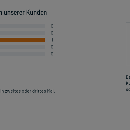
n unserer Kunden
0
0
1
0
0
Be
Ku
od
in zweites oder drittes Mal.