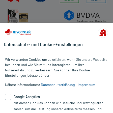
Datenschutz- und Cookie-Einstellungen
Wir verwenden Cookies um zu erfahren, wann Sie unsere Webseite
besuchen und wie Sie mit uns interagieren, um Ihre
Nutzererfahrung zu verbessern. Sie können Ihre Cookie-
Alle Preise gelten inkl. MwSt., ggf. zzgl. Versandkosten
Einstellungen jederzeit ändern.
Informationen auf dieser Website werden ausschließlich für
informative Zwecke zur Verfügung gestellt. Sie ersetzen keinesfalls
Nähere Informationen:
Datenschutzerklärung
Impressum
die Untersuchung und Behandlung durch einen Arzt. Bitte
beachten Sie, dass hierdurch weder Diagnosen gestellt noch
Google Analytics
Therapien eingeleitet werden können. | Diese Webseite benutzt
Mit diesen Cookies können wir Besuche und Trafficquellen
Google Analytics. Lesen Sie bitte dazu die wichtigen Hinweise in
unserer Datenschutzerklärung. Für den Widerruf einer Bestellung
zählen, um die Leistung unserer Webseite zu messen und