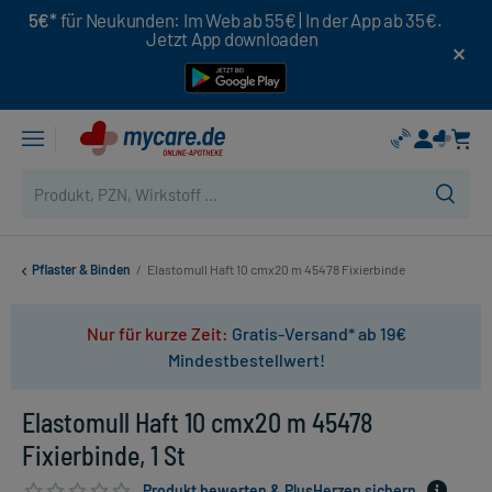
5€*
für Neukunden: Im Web ab 55€ | In der App ab 35€.
Jetzt App downloaden
Pflaster & Binden
/
Elastomull Haft 10 cmx20 m 45478 Fixierbinde
Nur für kurze Zeit:
Gratis-Versand* ab 19€
Mindestbestellwert!
Elastomull Haft 10 cmx20 m 45478
Fixierbinde, 1 St
Produkt bewerten & PlusHerzen sichern