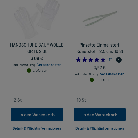
HANDSCHUHE BAUMWOLLE
Pinzette Einmal steril
GR 11, 2 St
Kunststoff 12,5 cm, 10 St
3,06 €
5.0
1
*
inkl. MwSt.
zzgl.
Versandkosten
3,57 €
Lieferbar
inkl. MwSt.
zzgl.
Versandkosten
Lieferbar
In den Warenkorb
In den Warenkorb
Detail- & Pflichtinformationen
Detail- & Pflichtinformationen