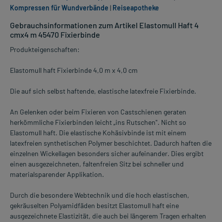
Kompressen für Wundverbände
|
Reiseapotheke
Gebrauchsinformationen zum Artikel Elastomull Haft 4
cmx4 m 45470 Fixierbinde
Produkteigenschaften:
Elastomull haft Fixierbinde 4,0 m x 4,0 cm
Die auf sich selbst haftende, elastische latexfreie Fixierbinde.
An Gelenken oder beim Fixieren von Castschienen geraten
herkömmliche Fixierbinden leicht „ins Rut­schen". Nicht so
Elastomull haft. Die elastische Kohäsivbinde ist mit einem
latexfreien syntheti­schen Polymer beschichtet. Dadurch haften die
einzelnen Wickellagen besonders sicher aufeinan­der. Dies ergibt
einen ausgezeichneten, faltenfreien Sitz bei schneller und
materialsparender Applika­tion.
Durch die besondere Webtechnik und die hoch­ elastischen,
gekräuselten Polyamidfäden besitzt Elastomull haft eine
ausgezeichnete Elastizität, die auch bei längerem Tragen erhalten