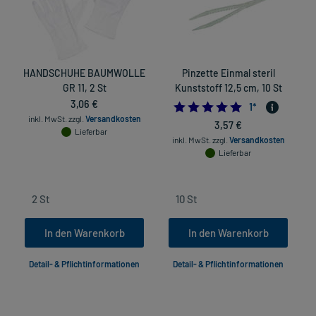
HANDSCHUHE BAUMWOLLE
Pinzette Einmal steril
GR 11, 2 St
Kunststoff 12,5 cm, 10 St
3,06 €
5.0
1
*
inkl. MwSt.
zzgl.
Versandkosten
3,57 €
Lieferbar
inkl. MwSt.
zzgl.
Versandkosten
Lieferbar
In den Warenkorb
In den Warenkorb
Detail- & Pflichtinformationen
Detail- & Pflichtinformationen