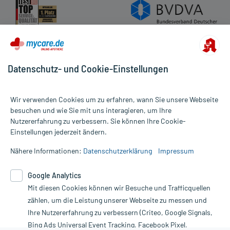
Datenschutz- und Cookie-Einstellungen
Wir verwenden Cookies um zu erfahren, wann Sie unsere Webseite
besuchen und wie Sie mit uns interagieren, um Ihre
Nutzererfahrung zu verbessern. Sie können Ihre Cookie-
Alle Preise gelten inkl. MwSt., ggf. zzgl. Versandkosten
Einstellungen jederzeit ändern.
Informationen auf dieser Website werden ausschließlich für
informative Zwecke zur Verfügung gestellt. Sie ersetzen keinesfalls
Nähere Informationen:
Datenschutzerklärung
Impressum
die Untersuchung und Behandlung durch einen Arzt. Bitte
beachten Sie, dass hierdurch weder Diagnosen gestellt noch
Google Analytics
Therapien eingeleitet werden können. | Diese Webseite benutzt
Mit diesen Cookies können wir Besuche und Trafficquellen
Google Analytics. Lesen Sie bitte dazu die wichtigen Hinweise in
unserer Datenschutzerklärung. Für den Widerruf einer Bestellung
zählen, um die Leistung unserer Webseite zu messen und
nutzen Sie das Formular:
Ihre Nutzererfahrung zu verbessern (Criteo, Google Signals,
Bing Ads Universal Event Tracking, Facebook Pixel,