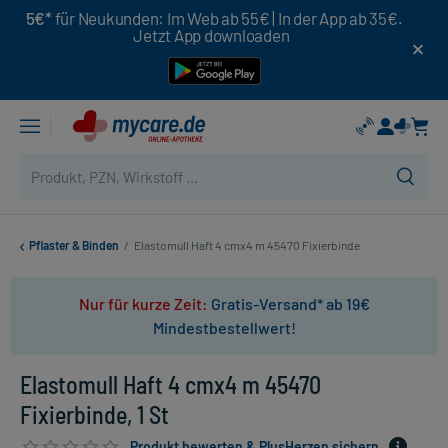
5€*
für Neukunden: Im Web ab 55€ | In der App ab 35€.
Jetzt App downloaden
Pflaster & Binden
/
Elastomull Haft 4 cmx4 m 45470 Fixierbinde
Nur für kurze Zeit:
Gratis-Versand* ab 19€
Mindestbestellwert!
Elastomull Haft 4 cmx4 m 45470
Fixierbinde, 1 St
Produkt bewerten & PlusHerzen sichern