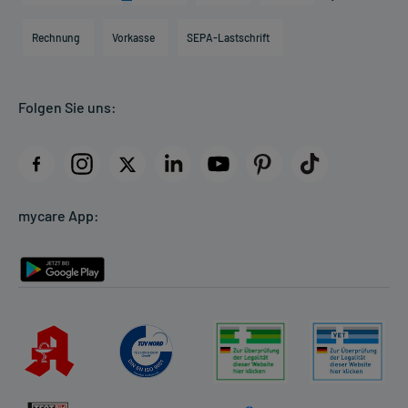
Hilfsmittelbox
Engagement
Direktabrechnung PKV
Rechnung
Vorkasse
SEPA-Lastschrift
Partner
Apotheke vor Ort
Kundenbewertungen
Folgen Sie uns:
AGB
Impressum
Datenschutz
Cookie-Einstellungen
mycare App:
Rückgabe/Widerruf
Barrierefreiheitserklärung