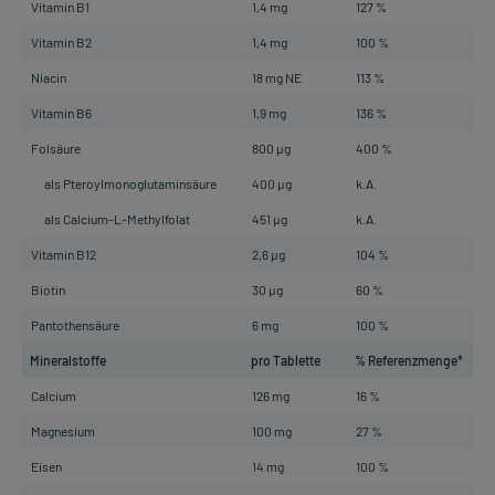
Vitamin B1
1,4 mg
127 %
Vitamin B2
1,4 mg
100 %
Niacin
18 mg NE
113 %
Vitamin B6
1,9 mg
136 %
Folsäure
800 µg
400 %
als Pteroylmonoglutaminsäure
400 µg
k.A.
als Calcium-L-Methylfolat
451 µg
k.A.
Vitamin B12
2,6 µg
104 %
Biotin
30 µg
60 %
Pantothensäure
6 mg
100 %
Mineralstoffe
pro Tablette
% Referenzmenge*
Calcium
126 mg
16 %
Magnesium
100 mg
27 %
Eisen
14 mg
100 %