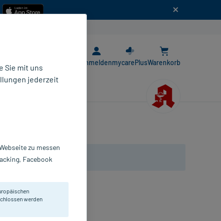
n
E-Rezept App
Anmelden
mycarePlus
Warenkorb
 Sie mit uns
llungen jederzeit
r Webseite zu messen
Tracking, Facebook
uropäischen
eschlossen werden
äume. Mit Minzgeschmack.