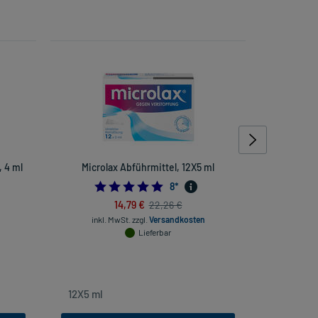
, 4 ml
Microlax Abführmittel, 12X5 ml
Aspirin Co
5.0
8
*
14,79 €
22,26 €
inkl. MwSt.
zzgl.
Versandkosten
Lieferbar
inkl