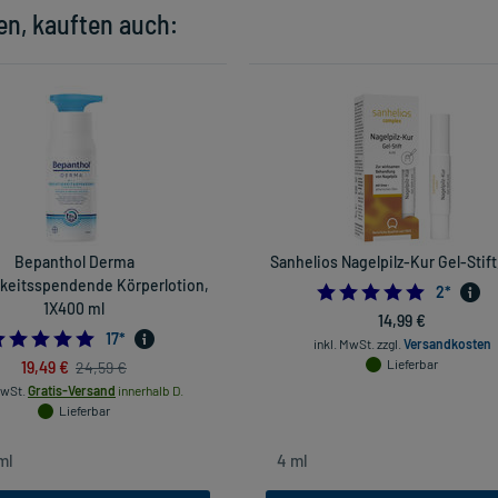
en, kauften auch:
Bepanthol Derma
Sanhelios Nagelpilz-Kur Gel-Stift
keitsspendende Körperlotion,
5.0
2
*
1X400 ml
14,99 €
4.764705882352941
17
*
inkl. MwSt.
zzgl.
Versandkosten
19,49 €
Lieferbar
24,59 €
MwSt.
Gratis-Versand
innerhalb D.
Lieferbar