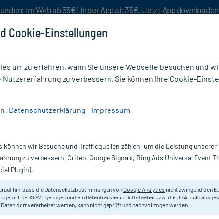
unden: Im Web ab 55€ | In der App ab 35€. Jetzt App downloade
d Cookie-Einstellungen
es um zu erfahren, wann Sie unsere Webseite besuchen und wie
e Nutzererfahrung zu verbessern. Sie können Ihre Cookie-Einste
nlösen
Rezeptur
Aktion %
en:
Datenschutzerklärung
Impressum
r
/
Zahnseide & -hölzer
/
Elmex Bambus-Zahnhölzer
s können wir Besuche und Trafficquellen zählen, um die Leistung unsere
Nur für kurze Zeit:
Gratis-Versand* ab 19€ Mindestbestellwert!
fahrung zu verbessern (Criteo, Google Signals, Bing Ads Universal Event 
ial Plugin).
X32 St
Elmex
arauf hin, dass die Datenschutzbestimmungen von
Google Analytics
nicht zwingend den E
n gem. EU-DSGVO genügen und ein Datentransfer in Drittstaaten bzw. die USA nicht ausg
 Daten dort verarbeitet werden, kann nicht geprüft und nachvollzogen werden.
Zur Reinigung der Zahnzwischenr