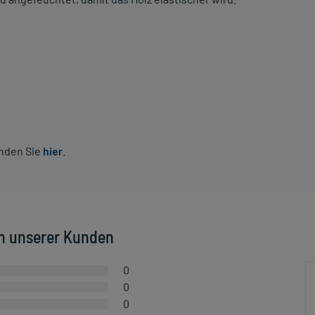
inden Sie
hier
.
n unserer Kunden
0
0
0