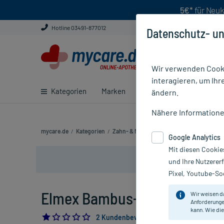
5€*
für Neuk
Hotline 03491-877012
Datenschutz- un
Wir verwenden Cooki
interagieren, um Ihr
Kategorien
Marken
Ratgeber
E-Rezept ei
ändern.
Nähere Information
mycare.de
/
Kategorien
/
Zahn- & Mundpflege
/
Zahnpflegezubehö
Google Analytics
Mit diesen Cookie
und Ihre Nutzerer
Pixel, Youtube-Soc
Elmex Bambus-Zahnhölzer, 3
Wir weisen d
Anforderunge
kann. Wie die
1.0
2 Kundenbewertungen*