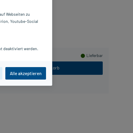
32 St
011033
 auf Webseiten zu
P GABA GmbH
irion, Youtube-Social
eln
t deaktiviert werden.
Lieferbar
In den Warenkorb
Alle akzeptieren