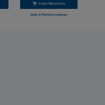
In den Warenkorb
Detail- & Pflichtinformationen
Deta