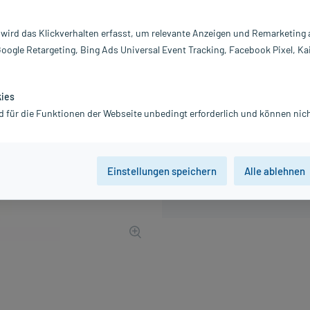
Inhalt:
3X
PZN:
18
 wird das Klickverhalten erfasst, um relevante Anzeigen und Remarketing
Hersteller:
C
Google Retargeting, Bing Ads Universal Event Tracking, Facebook Pixel, Ka
4,13 €
42
PlusHerzen samm
inkl. MwSt.
zzgl.
Versandkosten
kies
d für die Funktionen der Webseite unbedingt erforderlich und können nich
Einstellungen speichern
Alle ablehnen