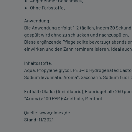
Angenehmer Geschmack.
Ohne Farbstoffe.
Anwendung:
Die Anwendung erfolgt 1-2 täglich, indem 30 Sekun
gespült wird ohne zu schlucken und nachzuspülen.
Diese ergänzende Pflege sollte bevorzugt abends er
einwirken und den Zahn remineralisieren. Ideal auc
Inhaltsstoffe:
Aqua, Propylene glycol, PEG-40 Hydrogenated Castor O
Sodium levulinate, Aroma*, Saccharin, Sodium fluori
Enthält: Olaflur (Aminfluorid). Fluoridgehalt: 250 pp
*Aroma(> 100 PPM): Anethole, Menthol
Quelle: www.elmex.de
Stand: 11/2021