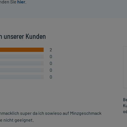
inden Sie
hier
.
n unserer Kunden
2
0
0
0
0
Be
Ku
od
chmacklich super da ich sowieso auf Minzgeschmack
e nicht geeignet.