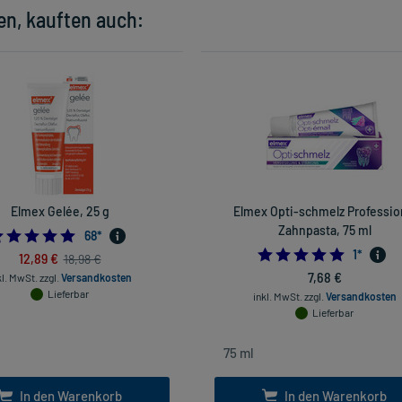
en, kauften auch:
Elmex Gelée, 25 g
Elmex Opti-schmelz Professio
Zahnpasta, 75 ml
4.9411764705882355
68
*
5.0
1
*
12,89 €
18,98 €
7,68 €
kl. MwSt.
zzgl.
Versandkosten
Lieferbar
inkl. MwSt.
zzgl.
Versandkosten
Lieferbar
In den Warenkorb
In den Warenkorb