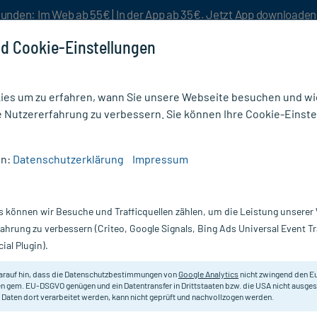
unden: Im Web ab 55€ | In der App ab 35€. Jetzt App downloade
d Cookie-Einstellungen
es um zu erfahren, wann Sie unsere Webseite besuchen und wie
e Nutzererfahrung zu verbessern. Sie können Ihre Cookie-Einste
nlösen
Rezeptur
Aktion %
en:
Datenschutzerklärung
Impressum
lungen
/
Elmex Kariesschutz Zahnspülung
s können wir Besuche und Trafficquellen zählen, um die Leistung unsere
Nur für kurze Zeit:
Gratis-Versand* ab 19€ Mindestbestellwert!
fahrung zu verbessern (Criteo, Google Signals, Bing Ads Universal Event 
ial Plugin).
ung, 400 ml
Elmex
arauf hin, dass die Datenschutzbestimmungen von
Google Analytics
nicht zwingend den E
n gem. EU-DSGVO genügen und ein Datentransfer in Drittstaaten bzw. die USA nicht ausg
 Daten dort verarbeitet werden, kann nicht geprüft und nachvollzogen werden.
Gebrauchsfertige medizinische Za