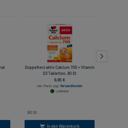
nal
Doppelherz aktiv Calcium 700 + Vitamin
Wick ZzzQ
D3 Tabletten, 80 St
Ma
9,95 €
inkl. MwSt.
zzgl.
Versandkosten
Lieferbar
inkl
In den Warenkorb