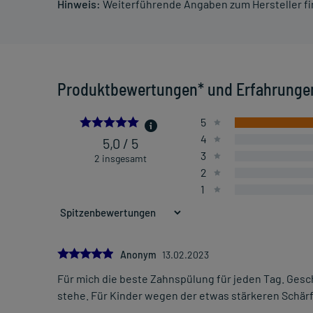
Hinweis:
Weiterführende Angaben zum Hersteller f
Produktbewertungen* und Erfahrunge
5.0
5
4
5,0 / 5
3
2 insgesamt
2
1
5.0
Anonym
13.02.2023
Für mich die beste Zahnspülung für jeden Tag. Ges
stehe. Für Kinder wegen der etwas stärkeren Schärf