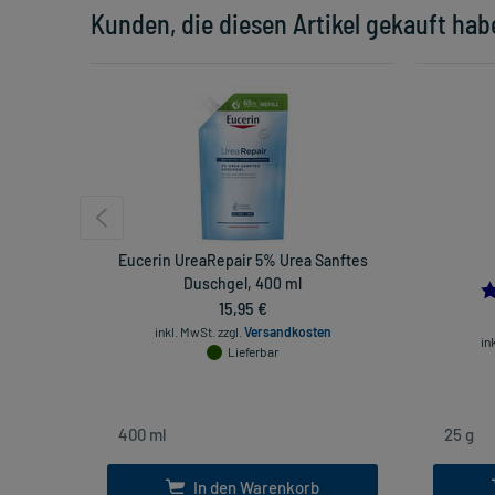
Kunden, die diesen Artikel gekauft hab
Eucerin UreaRepair 5% Urea Sanftes
Duschgel, 400 ml
15,95 €
inkl. MwSt.
zzgl.
Versandkosten
in
Lieferbar
In den Warenkorb