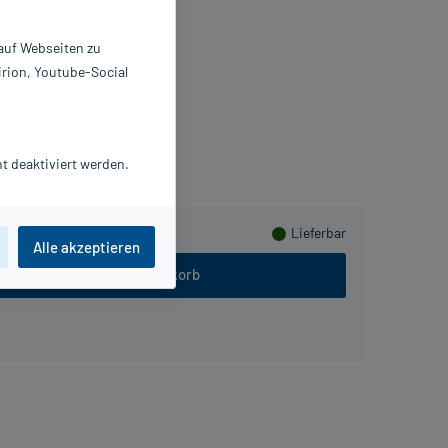
ösung
0 ml
 auf Webseiten zu
6894642
irion, Youtube-Social
P GABA GmbH
eln
t deaktiviert werden.
Lieferbar
Alle akzeptieren
In den Warenkorb