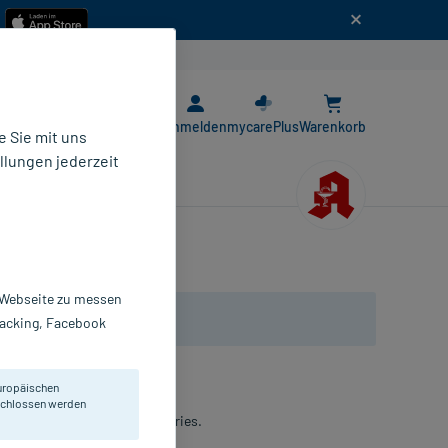
n
E-Rezept App
Anmelden
mycarePlus
Warenkorb
 Sie mit uns
llungen jederzeit
r Webseite zu messen
Tracking, Facebook
uropäischen
eschlossen werden
hnspülung zum Schutz vor Karies.