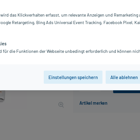
Darreichung:
L
Inhalt:
40
 wird das Klickverhalten erfasst, um relevante Anzeigen und Remarketing
PZN:
0
Google Retargeting, Bing Ads Universal Event Tracking, Facebook Pixel, Ka
Hersteller:
C
6,26 €
63
PlusHerzen samm
kies
inkl. MwSt.
zzgl.
Versandkosten
d für die Funktionen der Webseite unbedingt erforderlich und können nich
Grundpreis: 15,65 € / l
Einstellungen speichern
Alle ablehnen