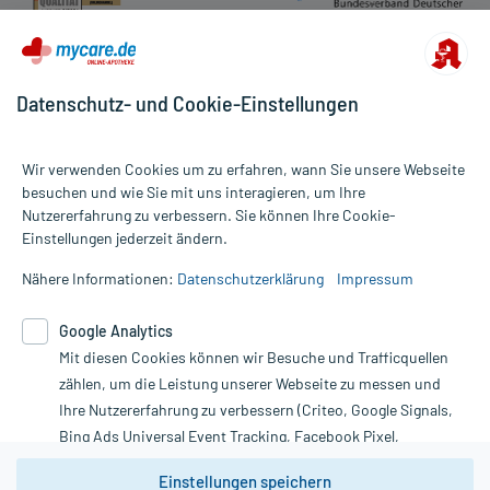
Datenschutz- und Cookie-Einstellungen
Wir verwenden Cookies um zu erfahren, wann Sie unsere Webseite
besuchen und wie Sie mit uns interagieren, um Ihre
Nutzererfahrung zu verbessern. Sie können Ihre Cookie-
Alle Preise gelten inkl. MwSt., ggf. zzgl. Versandkosten
Einstellungen jederzeit ändern.
Informationen auf dieser Website werden ausschließlich für
informative Zwecke zur Verfügung gestellt. Sie ersetzen keinesfalls
Nähere Informationen:
Datenschutzerklärung
Impressum
die Untersuchung und Behandlung durch einen Arzt. Bitte
beachten Sie, dass hierdurch weder Diagnosen gestellt noch
Google Analytics
Therapien eingeleitet werden können. | Diese Webseite benutzt
Mit diesen Cookies können wir Besuche und Trafficquellen
Google Analytics. Lesen Sie bitte dazu die wichtigen Hinweise in
unserer Datenschutzerklärung. Für den Widerruf einer Bestellung
zählen, um die Leistung unserer Webseite zu messen und
nutzen Sie das Formular:
Ihre Nutzererfahrung zu verbessern (Criteo, Google Signals,
Bing Ads Universal Event Tracking, Facebook Pixel,
Vertrag widerrufen
Youtube-Social Plugin).
Einstellungen speichern