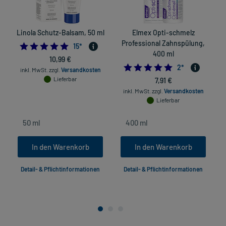
Linola Schutz-Balsam, 50 ml
Elmex Opti-schmelz
Professional Zahnspülung,
5.0
15
*
400 ml
10,99 €
5.0
2
*
inkl. MwSt.
zzgl.
Versandkosten
Lieferbar
7,91 €
inkl. MwSt.
zzgl.
Versandkosten
Lieferbar
In den Warenkorb
In den Warenkorb
Detail- & Pflichtinformationen
Detail- & Pflichtinformationen