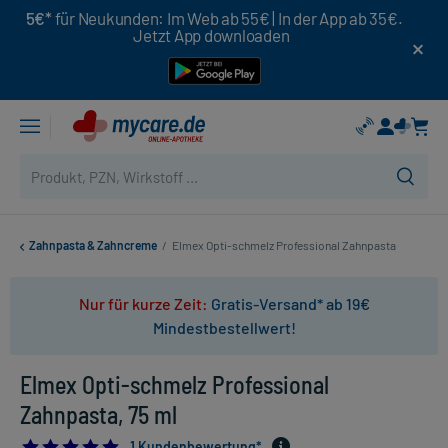
5€*
für Neukunden: Im Web ab 55€ | In der App ab 35€.
Jetzt App downloaden
Zahnpasta & Zahncreme
/
Elmex Opti-schmelz Professional Zahnpasta
Nur für kurze Zeit:
Gratis-Versand* ab 19€
Mindestbestellwert!
Elmex Opti-schmelz Professional
Zahnpasta, 75 ml
5.0
1 Kundenbewertung*