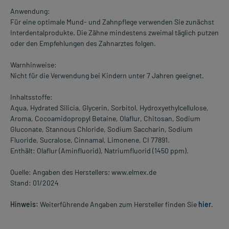
Anwendung:
Für eine optimale Mund- und Zahnpflege verwenden Sie zunächst
Interdentalprodukte. Die Zähne mindestens zweimal täglich putzen
oder den Empfehlungen des Zahnarztes folgen.
Warnhinweise:
Nicht für die Verwendung bei Kindern unter 7 Jahren geeignet.
Inhaltsstoffe:
Aqua, Hydrated Silicia, Glycerin, Sorbitol, Hydroxyethylcellulose,
Aroma, Cocoamidopropyl Betaine, Olaflur, Chitosan, Sodium
Gluconate, Stannous Chloride, Sodium Saccharin, Sodium
Fluoride, Sucralose, Cinnamal, Limonene, CI 77891.
Enthält: Olaflur (Aminfluorid), Natriumfluorid (1450 ppm).
Quelle: Angaben des Herstellers; www.elmex.de
Stand: 01/2024
Hinweis:
Weiterführende Angaben zum Hersteller finden Sie
hier
.