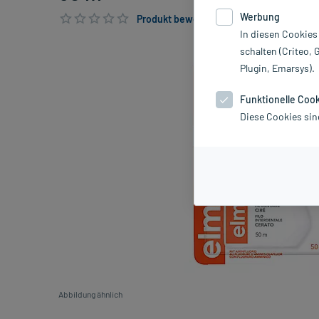
Werbung
Produkt bewerten & PlusHerzen sichern
In diesen Cookies
schalten (Criteo, 
Plugin, Emarsys).
Funktionelle Coo
Diese Cookies sin
Abbildung ähnlich