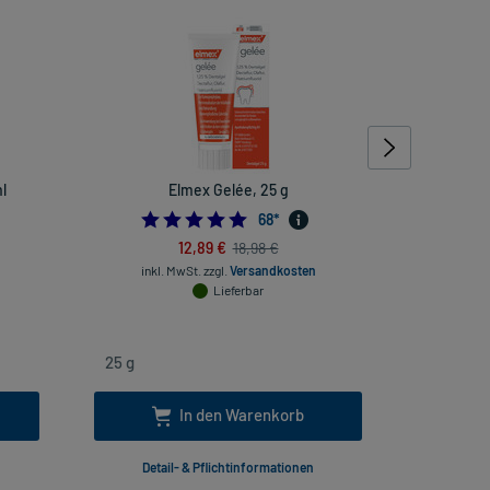
l
Elmex Gelée, 25 g
Fenizo
4.9411764705882355
68
*
12,89 €
18,98 €
inkl
inkl. MwSt.
zzgl.
Versandkosten
Lieferbar
In den Warenkorb
Detail- & Pflichtinformationen
Deta