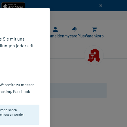
n
E-Rezept App
Anmelden
mycarePlus
Warenkorb
 Sie mit uns
llungen jederzeit
r Webseite zu messen
Tracking, Facebook
uropäischen
eschlossen werden
chst.