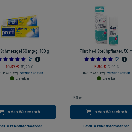
 Schmerzgel 50 mg/g, 100 g
Flint Med Sprühpflaster, 50 m
5.0
5.0
2
*
5
*
10,37 €
5,84 €
15,29 €
6,49 €
kl. MwSt.
zzgl.
Versandkosten
inkl. MwSt.
zzgl.
Versandkosten
Lieferbar
Lieferbar
In den Warenkorb
In den Warenkorb
tail- & Pflichtinformationen
Detail- & Pflichtinformationen