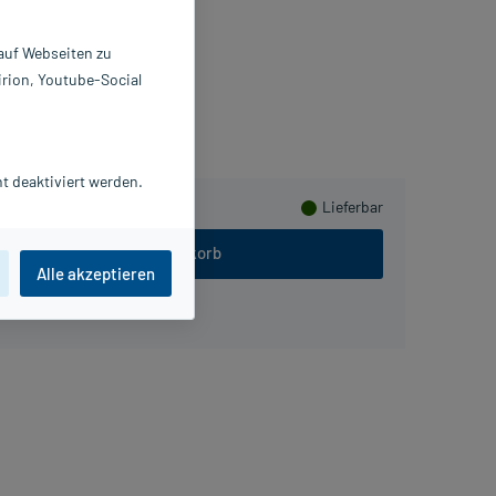
0 m
123461
 auf Webseiten zu
P GABA GmbH
irion, Youtube-Social
eln
t deaktiviert werden.
Lieferbar
In den Warenkorb
Alle akzeptieren