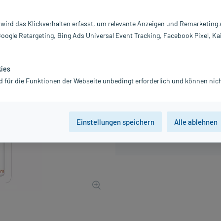
Inhalt:
5
PZN:
04
 wird das Klickverhalten erfasst, um relevante Anzeigen und Remarketing
Hersteller:
C
Google Retargeting, Bing Ads Universal Event Tracking, Facebook Pixel, Ka
3,76 €
38
PlusHerzen samm
inkl. MwSt.
zzgl.
Versandkosten
kies
d für die Funktionen der Webseite unbedingt erforderlich und können nich
Einstellungen speichern
Alle ablehnen