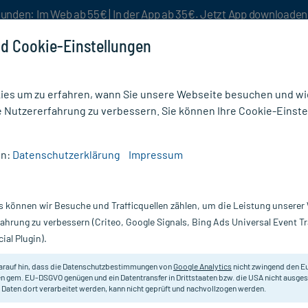
unden: Im Web ab 55€ | In der App ab 35€. Jetzt App downloade
d Cookie-Einstellungen
es um zu erfahren, wann Sie unsere Webseite besuchen und wie
e Nutzererfahrung zu verbessern. Sie können Ihre Cookie-Einste
nlösen
Rezeptur
Aktion %
en:
Datenschutzerklärung
Impressum
r
/
Zahnseide & -hölzer
/
Elmex Zahnseide ungewachst mit Aminfluorid
s können wir Besuche und Trafficquellen zählen, um die Leistung unsere
Nur für kurze Zeit:
Gratis-Versand* ab 19€ Mindestbestellwert!
fahrung zu verbessern (Criteo, Google Signals, Bing Ads Universal Event 
ial Plugin).
mit Aminfluorid,
Elmex
arauf hin, dass die Datenschutzbestimmungen von
Google Analytics
nicht zwingend den E
n gem. EU-DSGVO genügen und ein Datentransfer in Drittstaaten bzw. die USA nicht ausg
 Daten dort verarbeitet werden, kann nicht geprüft und nachvollzogen werden.
Zahnseide mit Mintaroma, ungewa