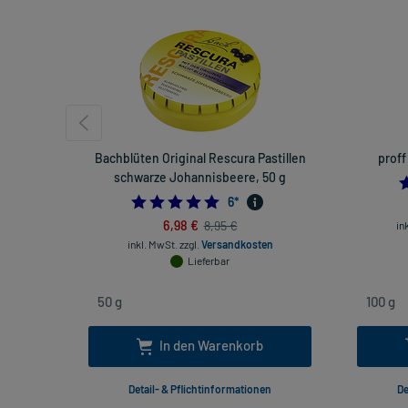
Bachblüten Original Rescura Pastillen
proff
schwarze Johannisbeere, 50 g
5.0
6
*
6,98 €
8,95 €
in
inkl. MwSt.
zzgl.
Versandkosten
Lieferbar
In den Warenkorb
Detail- & Pflichtinformationen
De