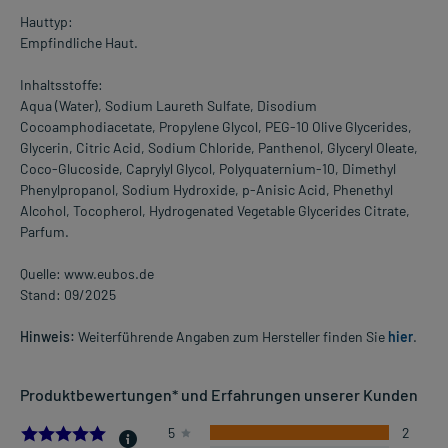
Hauttyp:
Empfindliche Haut.
Inhaltsstoffe:
Aqua (Water), Sodium Laureth Sulfate, Disodium
Cocoamphodiacetate, Propylene Glycol, PEG-10 Olive Glycerides,
Glycerin, Citric Acid, Sodium Chloride, Panthenol, Glyceryl Oleate,
Coco-Glucoside, Caprylyl Glycol, Polyquaternium-10, Dimethyl
Phenylpropanol, Sodium Hydroxide, p-Anisic Acid, Phenethyl
Alcohol, Tocopherol, Hydrogenated Vegetable Glycerides Citrate,
Parfum.
Quelle: www.eubos.de
Stand: 09/2025
Hinweis:
Weiterführende Angaben zum Hersteller finden Sie
hier
.
Produktbewertungen* und Erfahrungen unserer Kunden
5.0
5
2