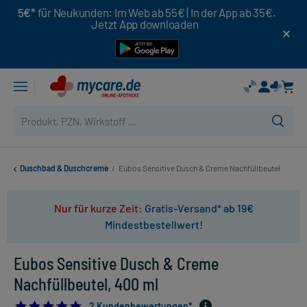
5€*
für Neukunden: Im Web ab 55€ | In der App ab 35€.
Jetzt App downloaden
Duschbad & Duschcreme
/
Eubos Sensitive Dusch & Creme Nachfüllbeutel
Nur für kurze Zeit:
Gratis-Versand* ab 19€
Mindestbestellwert!
Eubos Sensitive Dusch & Creme
Nachfüllbeutel, 400 ml
5.0
2 Kundenbewertungen*