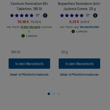
Centrum Generation 50+
Bepanthen Sensiderm Anti-
Tabletten, 180 St
Juckreiz Creme, 20 g
4.7272727272727275
5.0
11
*
11
*
56,99 €
6,29 €
75,99 €
8,39 €
inkl. MwSt.
Gratis-Versand
innerhalb
inkl. MwSt.
zzgl.
Versandkosten
D.
Lieferbar
in
Lieferbar
In den Warenkorb
In den Warenkorb
Detail- & Pflichtinformationen
Detail- & Pflichtinformationen