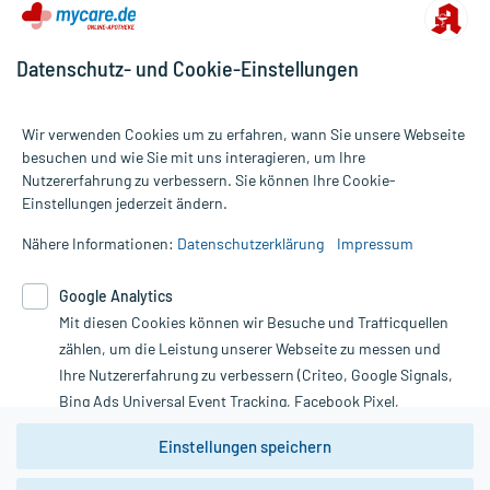
Datenschutz- und Cookie-Einstellungen
Wir verwenden Cookies um zu erfahren, wann Sie unsere Webseite
besuchen und wie Sie mit uns interagieren, um Ihre
Nutzererfahrung zu verbessern. Sie können Ihre Cookie-
Alle Preise gelten inkl. MwSt., ggf. zzgl. Versandkosten
Einstellungen jederzeit ändern.
Informationen auf dieser Website werden ausschließlich für
informative Zwecke zur Verfügung gestellt. Sie ersetzen keinesfalls
Nähere Informationen:
Datenschutzerklärung
Impressum
die Untersuchung und Behandlung durch einen Arzt. Bitte
beachten Sie, dass hierdurch weder Diagnosen gestellt noch
Google Analytics
Therapien eingeleitet werden können. | Diese Webseite benutzt
Mit diesen Cookies können wir Besuche und Trafficquellen
Google Analytics. Lesen Sie bitte dazu die wichtigen Hinweise in
unserer Datenschutzerklärung. Für den Widerruf einer Bestellung
zählen, um die Leistung unserer Webseite zu messen und
nutzen Sie das Formular:
Ihre Nutzererfahrung zu verbessern (Criteo, Google Signals,
Bing Ads Universal Event Tracking, Facebook Pixel,
Vertrag widerrufen
Youtube-Social Plugin).
Einstellungen speichern
Wir weisen darauf hin, dass die
Datenschutzbestimmungen von
Google Analytics
nicht