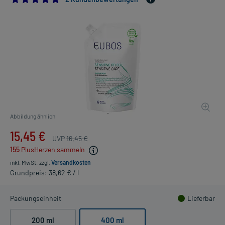
Abbildung ähnlich
15,45 €
UVP
16,45 €
155
PlusHerzen sammeln
inkl. MwSt.
zzgl.
Versandkosten
Grundpreis: 38,62 € / l
Packungseinheit
Lieferbar
200 ml
400 ml