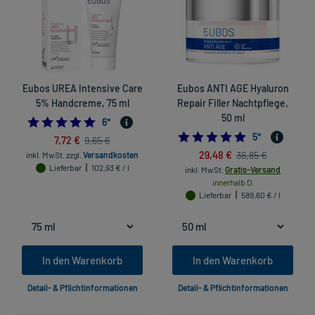
Eubos UREA Intensive Care
Eubos ANTI AGE Hyaluron
5% Handcreme, 75 ml
Repair Filler Nachtpflege,
50 ml
5.0
6
*
4.8
5
*
7,72 €
9,65 €
29,48 €
36,85 €
inkl. MwSt.
zzgl.
Versandkosten
Lieferbar
102,93 € / l
inkl. MwSt.
Gratis-Versand
innerhalb D.
Lieferbar
589,60 € / l
In den Warenkorb
In den Warenkorb
Detail- & Pflichtinformationen
Detail- & Pflichtinformationen