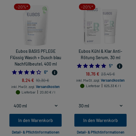
-20%*
-20%*
Eubos BASIS PFLEGE
Eubos Kühl & Klar Anti-
Flüssig Wasch + Dusch blau
Rötung Serum, 30 ml
Nachfüllbeutel, 400 ml
5.0
5
*
4.333333333333333
6
*
18,76 €
23,45 €
8,24 €
10,30 €
inkl. MwSt.
zzgl.
Versandkosten
Lieferbar
625,33 € / l
inkl. MwSt.
zzgl.
Versandkosten
Lieferbar
20,60 € / l
In den Warenkorb
In den Warenkorb
Detail- & Pflichtinformationen
Detail- & Pflichtinformationen