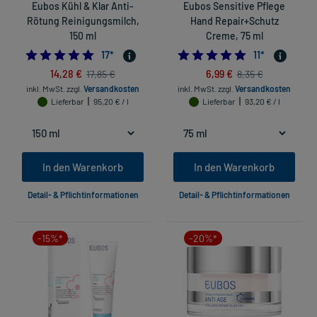
Eubos Kühl & Klar Anti-
Eubos Sensitive Pflege
Rötung Reinigungsmilch,
Hand Repair+Schutz
150 ml
Creme, 75 ml
4.882352941176471
5.0
17
*
11
*
14,28 €
6,99 €
17,85 €
8,35 €
inkl. MwSt.
zzgl.
Versandkosten
inkl. MwSt.
zzgl.
Versandkosten
Lieferbar
95,20 € / l
Lieferbar
93,20 € / l
In den Warenkorb
In den Warenkorb
Detail- & Pflichtinformationen
Detail- & Pflichtinformationen
-15%*
-20%*