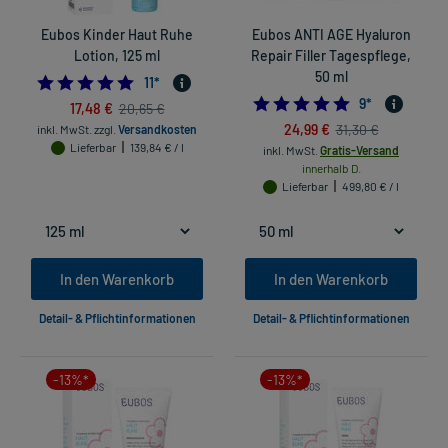
Eubos Kinder Haut Ruhe
Eubos ANTI AGE Hyaluron
Lotion, 125 ml
Repair Filler Tagespflege,
50 ml
5.0
11
*
5.0
9
*
17,48 €
20,65 €
24,99 €
31,30 €
inkl. MwSt.
zzgl.
Versandkosten
Lieferbar
139,84 € / l
inkl. MwSt.
Gratis-Versand
innerhalb D.
Lieferbar
499,80 € / l
In den Warenkorb
In den Warenkorb
Detail- & Pflichtinformationen
Detail- & Pflichtinformationen
-13%*
-13%*