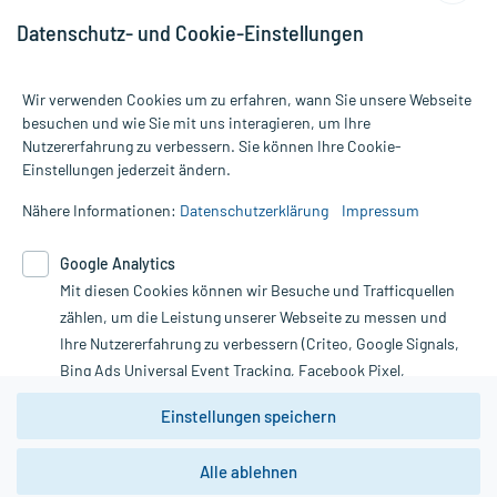
Datenschutz- und Cookie-Einstellungen
Wir verwenden Cookies um zu erfahren, wann Sie unsere Webseite
besuchen und wie Sie mit uns interagieren, um Ihre
Nutzererfahrung zu verbessern. Sie können Ihre Cookie-
Alle Preise gelten inkl. MwSt., ggf. zzgl. Versandkosten
Einstellungen jederzeit ändern.
Informationen auf dieser Website werden ausschließlich für
informative Zwecke zur Verfügung gestellt. Sie ersetzen keinesfalls
Nähere Informationen:
Datenschutzerklärung
Impressum
die Untersuchung und Behandlung durch einen Arzt. Bitte
beachten Sie, dass hierdurch weder Diagnosen gestellt noch
Google Analytics
Therapien eingeleitet werden können. | Diese Webseite benutzt
Google Analytics. Lesen Sie bitte dazu die wichtigen Hinweise in
Mit diesen Cookies können wir Besuche und Trafficquellen
unserer Datenschutzerklärung. Für den Widerruf einer Bestellung
zählen, um die Leistung unserer Webseite zu messen und
nutzen Sie das Formular:
Ihre Nutzererfahrung zu verbessern (Criteo, Google Signals,
Bing Ads Universal Event Tracking, Facebook Pixel,
Vertrag widerrufen
Youtube-Social Plugin).
Einstellungen speichern
Wir weisen darauf hin, dass die
Datenschutzbestimmungen von
Google Analytics
nicht
*Hinweise zu unseren Aktionen und Bewertungen
Alle ablehnen
zwingend den Europäischen Anforderungen gem. EU-
DSGVO genügen und ein Datentransfer in Drittstaaten bzw.