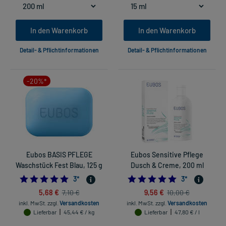
In den Warenkorb
In den Warenkorb
Detail- & Pflichtinformationen
Detail- & Pflichtinformationen
-20%*
Eubos BASIS PFLEGE
Eubos Sensitive Pflege
Waschstück Fest Blau, 125 g
Dusch & Creme, 200 ml
5.0
5.0
3
*
3
*
5,68 €
9,56 €
7,10 €
10,00 €
inkl. MwSt.
zzgl.
Versandkosten
inkl. MwSt.
zzgl.
Versandkosten
Lieferbar
45,44 € / kg
Lieferbar
47,80 € / l