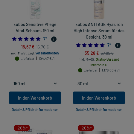
Eubos Sensitive Pflege
Eubos ANTI AGE Hyaluron
Vital-Schaum, 150 ml
High Intense Serum für das
Gesicht, 30 ml
4.857142857142857
7
*
4.714285714285
7
*
15,67 €
16,70 €
35,28 €
37,85 €
inkl. MwSt.
zzgl.
Versandkosten
Lieferbar
104,47 € / l
inkl. MwSt.
Gratis-Versand
innerhalb D.
Lieferbar
1.176,00 € / l
In den Warenkorb
In den Warenkorb
Detail- & Pflichtinformationen
Detail- & Pflichtinformationen
-20%*
-20%*