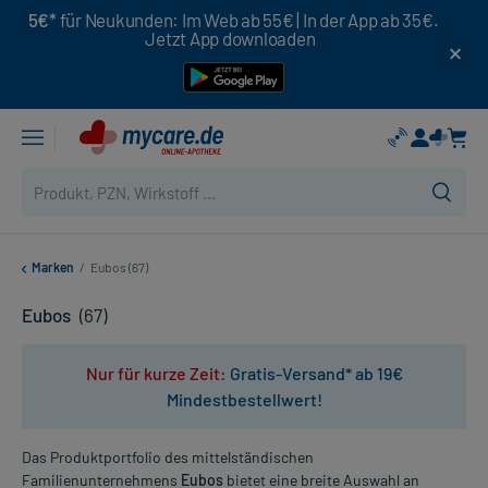
5€*
für Neukunden: Im Web ab 55€ | In der App ab 35€.
Jetzt App downloaden
Marken
/
Eubos (67)
Eubos
(67)
Nur für kurze Zeit:
Gratis-Versand* ab 19€
Mindestbestellwert!
Das Produktportfolio des mittelständischen
Familienunternehmens
Eubos
bietet eine breite Auswahl an