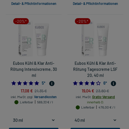
Detail- & Pflichtinformationen
Detail- & Pflichtinformationen
-20%*
-20%*
Eubos Kühl & Klar Anti-
Eubos Kühl & Klar Anti-
Rötung Intensivcreme, 30
Rötung Tagescreme LSF
ml
20, 40 ml
4.8
4.166666666666
5
*
6
*
17,08 €
19,04 €
21,35 €
23,80 €
inkl. MwSt.
zzgl.
Versandkosten
inkl. MwSt.
Gratis-Versand
Lieferbar
569,33 € / l
innerhalb D.
Lieferbar
476,00 € / l