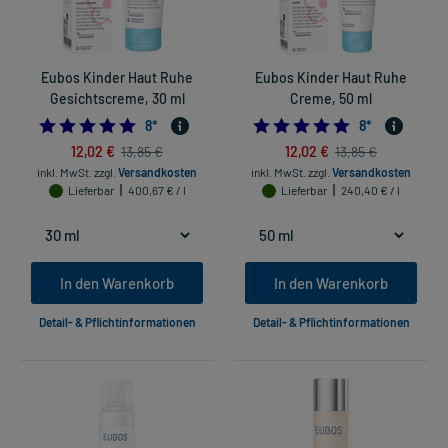
Eubos Kinder Haut Ruhe
Eubos Kinder Haut Ruhe
Gesichtscreme, 30 ml
Creme, 50 ml
5.0
5.0
8
*
8
*
12,02 €
12,02 €
13,85 €
13,85 €
inkl. MwSt.
zzgl.
Versandkosten
inkl. MwSt.
zzgl.
Versandkosten
Lieferbar
400,67 € / l
Lieferbar
240,40 € / l
In den Warenkorb
In den Warenkorb
Detail- & Pflichtinformationen
Detail- & Pflichtinformationen