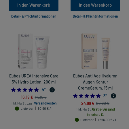
In den Warenkorb
In den Warenkorb
Detail- & Pflichtinformationen
Detail- & Pflichtinformationen
Eubos UREA Intensive Care
Eubos Anti Age Hyaluron
5% Hydro Lotion, 200 ml
Augen Kontur
CremeSerum, 15 ml
5.0
4
*
5.0
3
*
16,18 €
17,35 €
24,99 €
26,80 €
inkl. MwSt.
zzgl.
Versandkosten
Lieferbar
80,90 € / l
inkl. MwSt.
Gratis-Versand
innerhalb D.
Lieferbar
1.666,00 € / l