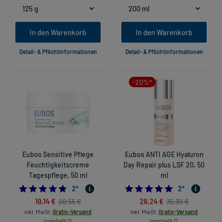
In den Warenkorb
In den Warenkorb
Detail- & Pflichtinformationen
Detail- & Pflichtinformationen
-20%*
Eubos Sensitive Pflege
Eubos ANTI AGE Hyaluron
Feuchtigkeitscreme
Day Repair plus LSF 20, 50
Tagespflege, 50 ml
ml
5.0
5.0
2
*
2
*
19,14 €
28,24 €
20,55 €
35,30 €
inkl. MwSt.
Gratis-Versand
inkl. MwSt.
Gratis-Versand
innerhalb D.
innerhalb D.