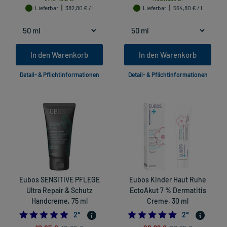
Lieferbar
382,80 € / l
Lieferbar
564,80 € / l
In den Warenkorb
In den Warenkorb
Detail- & Pflichtinformationen
Detail- & Pflichtinformationen
Eubos SENSITIVE PFLEGE
Eubos Kinder Haut Ruhe
Ultra Repair & Schutz
EctoAkut 7 % Dermatitis
Handcreme, 75 ml
Creme, 30 ml
5.0
5.0
2
*
2
*