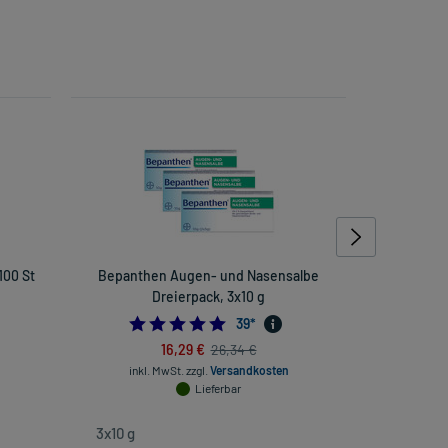
100 St
Bepanthen Augen- und Nasensalbe
Re
Dreierpack, 3x10 g
0909090909
4.9743589743589745
39
*
16,29 €
26,34 €
inkl. Mw
inkl. MwSt.
zzgl.
Versandkosten
Lieferbar