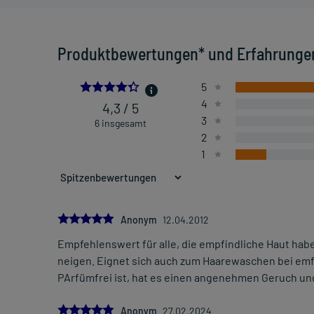
Produktbewertungen* und Erfahrunge
4.333333333333333
5
4
4,3 / 5
3
6 insgesamt
2
1
5.0
Anonym
12.04.2012
Empfehlenswert für alle, die empfindliche Haut ha
neigen. Eignet sich auch zum Haarewaschen bei em
PArfümfrei ist, hat es einen angenehmen Geruch und
5.0
Anonym
27.02.2024