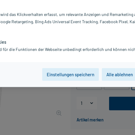
Darreichung:
Fl
Inhalt:
40
 wird das Klickverhalten erfasst, um relevante Anzeigen und Remarketing
PZN:
0
Google Retargeting, Bing Ads Universal Event Tracking, Facebook Pixel, Ka
Hersteller:
Dr
8,24 €
UVP
10,30 €
83
Plu
kies
inkl. MwSt.
zzgl.
Versandkosten
d für die Funktionen der Webseite unbedingt erforderlich und können nich
Grundpreis: 20,60 € / l
Packungseinheit
Einstellungen speichern
Alle ablehnen
200 ml
400 ml