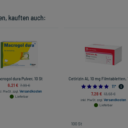
en, kauften auch:
crogol dura Pulver, 10 St
Cetirizin AL 10 mg Filmtabletten, 
6,21 €
7,99 €
4.90909
11
*
kl. MwSt.
zzgl.
Versandkosten
7,28 €
13,93 €
Lieferbar
inkl. MwSt.
zzgl.
Versandkosten
Lieferbar