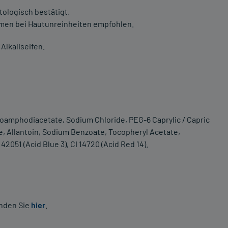
tologisch bestätigt.
men bei Hautunreinheiten empfohlen.
Alkaliseifen.
oamphodiacetate, Sodium Chloride, PEG-6 Caprylic / Capric
te, Allantoin, Sodium Benzoate, Tocopheryl Acetate,
2051 (Acid Blue 3), CI 14720 (Acid Red 14).
inden Sie
hier
.