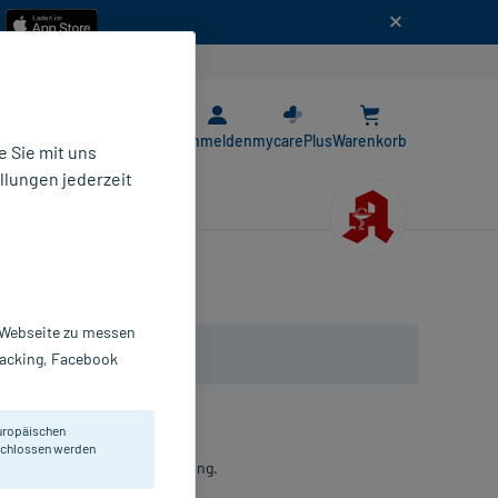
n
E-Rezept App
Anmelden
mycarePlus
Warenkorb
 Sie mit uns
llungen jederzeit
r Webseite zu messen
Tracking, Facebook
uropäischen
eschlossen werden
 Ohne Parfum. Nachfüllpackung.