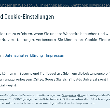
unden: Im Web ab 55€ | In der App ab 35€. Jetzt App downloade
d Cookie-Einstellungen
es um zu erfahren, wann Sie unsere Webseite besuchen und wie
e Nutzererfahrung zu verbessern. Sie können Ihre Cookie-Einste
nlösen
Rezeptur
Aktion %
en:
Datenschutzerklärung
Impressum
geprodukte fürs Bad
/
Eubos BASIS PFLEGE Flüssig Wasch + Dusch blau Nachfüllbeutel
s können wir Besuche und Trafficquellen zählen, um die Leistung unsere
Nur für kurze Zeit:
Gratis-Versand* ab 19€ Mindestbestellwert!
fahrung zu verbessern (Criteo, Google Signals, Bing Ads Universal Event 
ial Plugin).
 Wasch + Dusch
Eubos
arauf hin, dass die Datenschutzbestimmungen von
Google Analytics
nicht zwingend den E
n gem. EU-DSGVO genügen und ein Datentransfer in Drittstaaten bzw. die USA nicht ausg
 Daten dort verarbeitet werden, kann nicht geprüft und nachvollzogen werden.
Wasch-Emulsion für normale Haut.