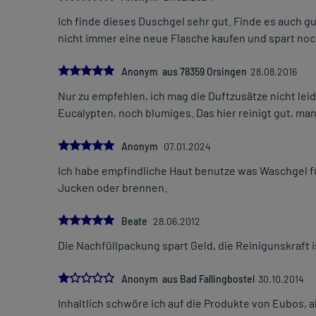
Ich finde dieses Duschgel sehr gut. Finde es auch 
nicht immer eine neue Flasche kaufen und spart noch
5.0
Anonym aus 78359 Orsingen
28.08.2016
Nur zu empfehlen, ich mag die Duftzusätze nicht le
Eucalypten, noch blumiges. Das hier reinigt gut, m
5.0
Anonym
07.01.2024
Ich habe empfindliche Haut benutze was Waschgel fü
Jucken oder brennen.
5.0
Beate
28.06.2012
Die Nachfüllpackung spart Geld, die Reinigunskraft i
1.0
Anonym aus Bad Fallingbostel
30.10.2014
Inhaltlich schwöre ich auf die Produkte von Eubos, a