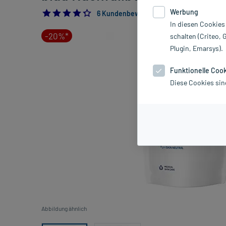
Werbung
4.333333333333333
6 Kundenbewertungen*
In diesen Cookies
-20%*
schalten (Criteo, 
Plugin, Emarsys).
Funktionelle Coo
Diese Cookies sin
Abbildung ähnlich