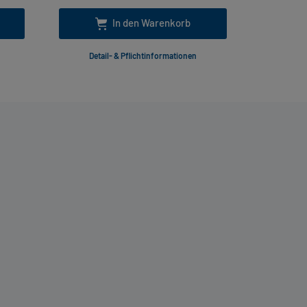
In den Warenkorb
Detail- & Pflichtinformationen
Deta