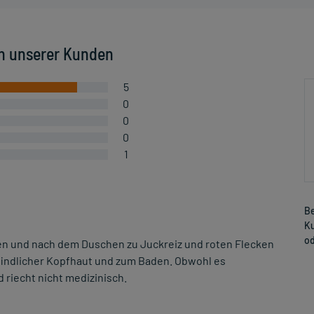
n unserer Kunden
5
0
0
0
1
Be
Ku
od
ben und nach dem Duschen zu Juckreiz und roten Flecken
findlicher Kopfhaut und zum Baden. Obwohl es
 riecht nicht medizinisch.