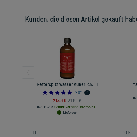
Kunden, die diesen Artikel gekauft hab
Retterspitz Wasser Äußerlich, 1 l
Ma
5.0
20
*
in
21,49 €
31,90 €
inkl. MwSt.
Gratis-Versand
innerhalb D.
Lieferbar