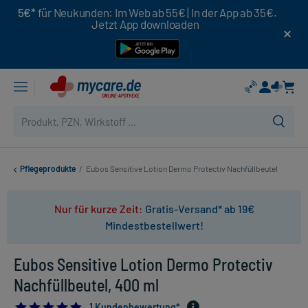
5€*
für Neukunden: Im Web ab 55€ | In der App ab 35€.
Jetzt App downloaden
Pflegeprodukte
/
Eubos Sensitive Lotion Dermo Protectiv Nachfüllbeutel
Nur für kurze Zeit:
Gratis-Versand* ab 19€
Mindestbestellwert!
Eubos Sensitive Lotion Dermo Protectiv
Nachfüllbeutel, 400 ml
5.0
1 Kundenbewertung*