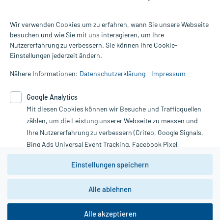
Wir verwenden Cookies um zu erfahren, wann Sie unsere Webseite
besuchen und wie Sie mit uns interagieren, um Ihre
Nutzererfahrung zu verbessern. Sie können Ihre Cookie-
Alle Preise gelten inkl. MwSt., ggf. zzgl. Versandkosten
Einstellungen jederzeit ändern.
Informationen auf dieser Website werden ausschließlich für
informative Zwecke zur Verfügung gestellt. Sie ersetzen keinesfalls
Nähere Informationen:
Datenschutzerklärung
Impressum
die Untersuchung und Behandlung durch einen Arzt. Bitte
beachten Sie, dass hierdurch weder Diagnosen gestellt noch
Google Analytics
Therapien eingeleitet werden können. | Diese Webseite benutzt
Mit diesen Cookies können wir Besuche und Trafficquellen
Google Analytics. Lesen Sie bitte dazu die wichtigen Hinweise in
unserer Datenschutzerklärung. Für den Widerruf einer Bestellung
zählen, um die Leistung unserer Webseite zu messen und
nutzen Sie das Formular:
Ihre Nutzererfahrung zu verbessern (Criteo, Google Signals,
Bing Ads Universal Event Tracking, Facebook Pixel,
Vertrag widerrufen
Youtube-Social Plugin).
Einstellungen speichern
Wir weisen darauf hin, dass die
Datenschutzbestimmungen von
Google Analytics
nicht
Alle ablehnen
*Hinweise zu unseren Aktionen und Bewertungen
zwingend den Europäischen Anforderungen gem. EU-
DSGVO genügen und ein Datentransfer in Drittstaaten bzw.
die USA nicht ausgeschlossen werden kann. Wie die
Alle akzeptieren
Daten dort verarbeitet werden, kann nicht geprüft und