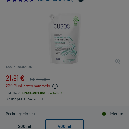
Abbildung ähnlich
21,91 €
UVP
23,50 €
220
PlusHerzen sammeln
inkl. MwSt.
Gratis-Versand
innerhalb D.
Grundpreis: 54,78 € / l
Packungseinheit
Lieferbar
200 ml
400 ml