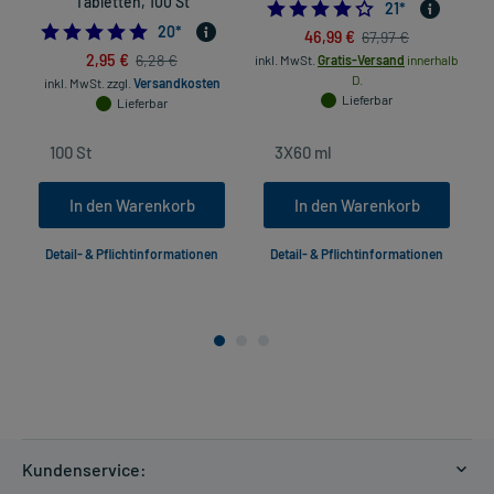
Tabletten, 100 St
4.0
21
*
4.9
20
*
46,99 €
67,97 €
2,95 €
6,28 €
inkl. MwSt.
Gratis-Versand
innerhalb
D.
inkl. MwSt.
zzgl.
Versandkosten
Lieferbar
Lieferbar
In den Warenkorb
In den Warenkorb
Detail- & Pflichtinformationen
Detail- & Pflichtinformationen
Kundenservice: