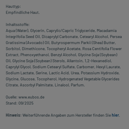
Hauttyp:
Empfindliche Haut.
Inhaltsstoffe:
Aqua (Water), Glycerin, Caprylic/Capric Triglyceride, Macadamia
Integrifolia Seed Oil, Dicaprylyl Carbonate, Cetearyl Alcohol, Persea
Gratissima (Avocado) Oil, Butyrospermum Parkii (Shea) Butter,
Sorbitol, Dimethicone, Tocopheryl Acetate, Rosa Centifolia Flower
Extract, Phenoxyethanol, Benzyl Alcohol, Glycine Soja (Soybean)
Oil, Glycine Soja (Soybean) Sterols, Allantoin, 1,2-Hexanediol,
Caprylyl Glycol, Sodium Cetearyl Sulfate, Carbomer, Hexyl Laurate,
Sodium Lactate, Serine, Lactic Acid, Urea, Potassium Hydroxide,
Glycine, Glucose, Tocopherol, Hydrogenated Vegetable Glycerides
Citrate, Ascorbyl Palmitate, Linalool, Parfum.
Quelle: www.eubos.de
Stand: 09/2025
Hinweis:
Weiterführende Angaben zum Hersteller finden Sie
hier
.