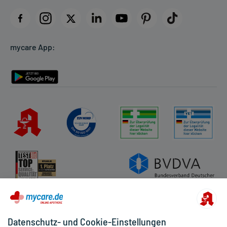
Impressum
Datenschutz
Cookie-Einstellungen
mycare App:
Rückgabe/Widerruf
Barrierefreiheitserklärung
Datenschutz- und Cookie-Einstellungen