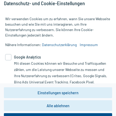
Datenschutz- und Cookie-Einstellungen
Wir verwenden Cookies um zu erfahren, wann Sie unsere Webseite
besuchen und wie Sie mit uns interagieren, um Ihre
Nutzererfahrung zu verbessern. Sie können Ihre Cookie-
Alle Preise gelten inkl. MwSt., ggf. zzgl. Versandkosten
Einstellungen jederzeit ändern.
Informationen auf dieser Website werden ausschließlich für
informative Zwecke zur Verfügung gestellt. Sie ersetzen keinesfalls
Nähere Informationen:
Datenschutzerklärung
Impressum
die Untersuchung und Behandlung durch einen Arzt. Bitte
beachten Sie, dass hierdurch weder Diagnosen gestellt noch
Google Analytics
Therapien eingeleitet werden können. | Diese Webseite benutzt
Mit diesen Cookies können wir Besuche und Trafficquellen
Google Analytics. Lesen Sie bitte dazu die wichtigen Hinweise in
unserer Datenschutzerklärung. Für den Widerruf einer Bestellung
zählen, um die Leistung unserer Webseite zu messen und
nutzen Sie das Formular:
Ihre Nutzererfahrung zu verbessern (Criteo, Google Signals,
Bing Ads Universal Event Tracking, Facebook Pixel,
Vertrag widerrufen
Youtube-Social Plugin).
Einstellungen speichern
Wir weisen darauf hin, dass die
Datenschutzbestimmungen von
Google Analytics
nicht
Alle ablehnen
*Hinweise zu unseren Aktionen und Bewertungen
zwingend den Europäischen Anforderungen gem. EU-
DSGVO genügen und ein Datentransfer in Drittstaaten bzw.
die USA nicht ausgeschlossen werden kann. Wie die