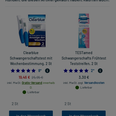
Clearblue
TESTamed
Schwangerschaftstest mit
Schwangerschafts Frühtest
Wochenbestimmung, 2 St
Teststreifen, 2 St
5.0
5.0
8
*
2
*
in
19,46 €
3,30 €
25,95 €
inkl. MwSt.
Gratis-Versand
innerhalb
inkl. MwSt.
zzgl.
Versandkosten
D.
Lieferbar
Lieferbar