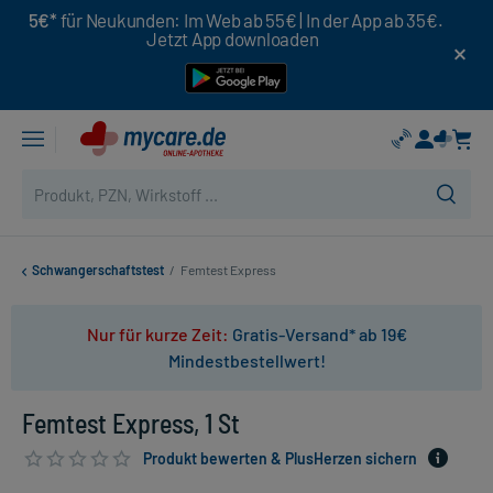
5€*
für Neukunden: Im Web ab 55€ | In der App ab 35€.
Jetzt App downloaden
Schwangerschaftstest
/
Femtest Express
Nur für kurze Zeit:
Gratis-Versand* ab 19€
Mindestbestellwert!
Femtest Express, 1 St
Produkt bewerten & PlusHerzen sichern