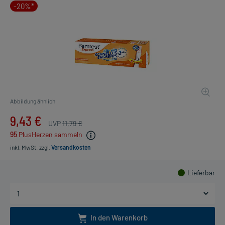
-20%*
Abbildung ähnlich
9,43 €
UVP
11,79 €
95
PlusHerzen sammeln
inkl. MwSt.
zzgl.
Versandkosten
Lieferbar
In den Warenkorb