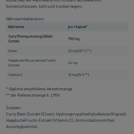
Gutverschlossen, kühl und trocken lagern.
Nährwertdeklaration:
Nährwerte
pro 1 Kapsel*
Curry (Murraya koenigii) Blatt-
750 mg
Extrakt
Eisen
22 mg (157 %**)
Hagebutte (Rosa canina) Frucht-
24 mg
Extrakt
Vitamin C
12 mg (15 %**)
* tägliche empfohlene Verzehrmenge
** der Referenzmenge lt. LMIV
Zutaten:
Curry Blatt-Extrakt (Eisen), Hydroxypropylmethylcellulose (Kapsel),
HagebutteFrucht-Extrakt (Vitamin C), Antioxidationsmittel:
Ascorbylpalmitat.