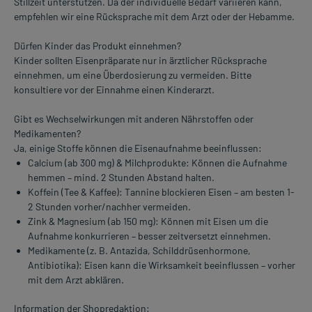
Stillzeit unterstützen. Da der individuelle Bedarf variieren kann,
empfehlen wir eine Rücksprache mit dem Arzt oder der Hebamme.
Dürfen Kinder das Produkt einnehmen?
Kinder sollten Eisenpräparate nur in ärztlicher Rücksprache
einnehmen, um eine Überdosierung zu vermeiden. Bitte
konsultiere vor der Einnahme einen Kinderarzt.
Gibt es Wechselwirkungen mit anderen Nährstoffen oder
Medikamenten?
Ja, einige Stoffe können die Eisenaufnahme beeinflussen:
Calcium (ab 300 mg) & Milchprodukte: Können die Aufnahme
hemmen – mind. 2 Stunden Abstand halten.
Koffein (Tee & Kaffee): Tannine blockieren Eisen – am besten 1-
2 Stunden vorher/nachher vermeiden.
Zink & Magnesium (ab 150 mg): Können mit Eisen um die
Aufnahme konkurrieren – besser zeitversetzt einnehmen.
Medikamente (z. B. Antazida, Schilddrüsenhormone,
Antibiotika): Eisen kann die Wirksamkeit beeinflussen – vorher
mit dem Arzt abklären.
Information der Shopredaktion: