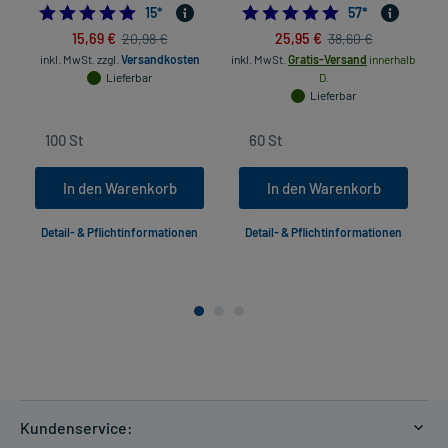
5.0
4.8596491228070
15
*
57
*
15,69 €
25,95 €
20,98 €
38,60 €
inkl. MwSt.
zzgl.
Versandkosten
inkl. MwSt.
Gratis-Versand
innerhalb
in
Lieferbar
D.
Lieferbar
In den Warenkorb
In den Warenkorb
Detail- & Pflichtinformationen
Detail- & Pflichtinformationen
Kundenservice: