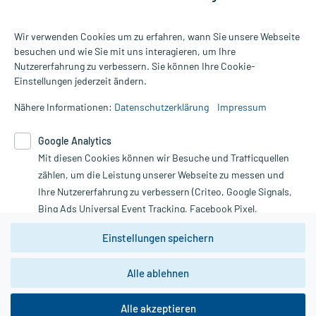
Wir verwenden Cookies um zu erfahren, wann Sie unsere Webseite
besuchen und wie Sie mit uns interagieren, um Ihre
Nutzererfahrung zu verbessern. Sie können Ihre Cookie-
Alle Preise gelten inkl. MwSt., ggf. zzgl. Versandkosten
Einstellungen jederzeit ändern.
Informationen auf dieser Website werden ausschließlich für
informative Zwecke zur Verfügung gestellt. Sie ersetzen keinesfalls
Nähere Informationen:
Datenschutzerklärung
Impressum
die Untersuchung und Behandlung durch einen Arzt. Bitte
beachten Sie, dass hierdurch weder Diagnosen gestellt noch
Google Analytics
Therapien eingeleitet werden können. | Diese Webseite benutzt
Mit diesen Cookies können wir Besuche und Trafficquellen
Google Analytics. Lesen Sie bitte dazu die wichtigen Hinweise in
unserer Datenschutzerklärung. Für den Widerruf einer Bestellung
zählen, um die Leistung unserer Webseite zu messen und
nutzen Sie das Formular:
Ihre Nutzererfahrung zu verbessern (Criteo, Google Signals,
Bing Ads Universal Event Tracking, Facebook Pixel,
Vertrag widerrufen
Youtube-Social Plugin).
Einstellungen speichern
Wir weisen darauf hin, dass die
Datenschutzbestimmungen von
Google Analytics
nicht
Alle ablehnen
*Hinweise zu unseren Aktionen und Bewertungen
zwingend den Europäischen Anforderungen gem. EU-
DSGVO genügen und ein Datentransfer in Drittstaaten bzw.
die USA nicht ausgeschlossen werden kann. Wie die
Alle akzeptieren
Daten dort verarbeitet werden, kann nicht geprüft und