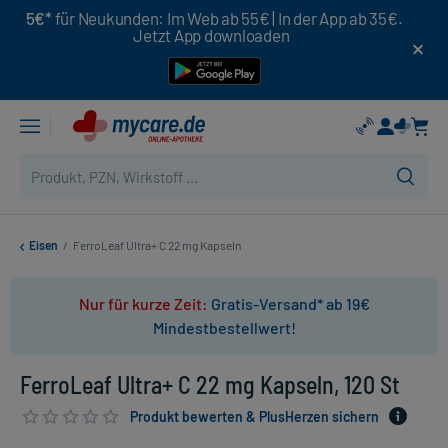
5€*
für Neukunden: Im Web ab 55€ | In der App ab 35€.
Jetzt App downloaden
Eisen
/
FerroLeaf Ultra+ C 22 mg Kapseln
Nur für kurze Zeit:
Gratis-Versand* ab 19€
Mindestbestellwert!
FerroLeaf Ultra+ C 22 mg Kapseln, 120 St
Produkt bewerten & PlusHerzen sichern