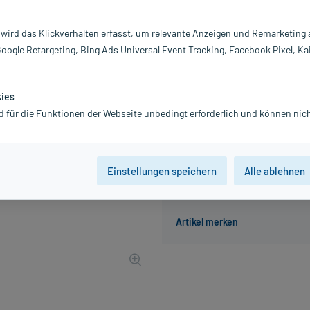
Darreichung:
B
Inhalt:
12
 wird das Klickverhalten erfasst, um relevante Anzeigen und Remarketing
PZN:
11
Google Retargeting, Bing Ads Universal Event Tracking, Facebook Pixel, Ka
Hersteller:
Fi
7,97 €
80
PlusHerzen samm
kies
inkl. MwSt.
zzgl.
Versandkosten
d für die Funktionen der Webseite unbedingt erforderlich und können nich
Einstellungen speichern
Alle ablehnen
Der Artikel ist momentan nicht
Beratung für Produktalternat