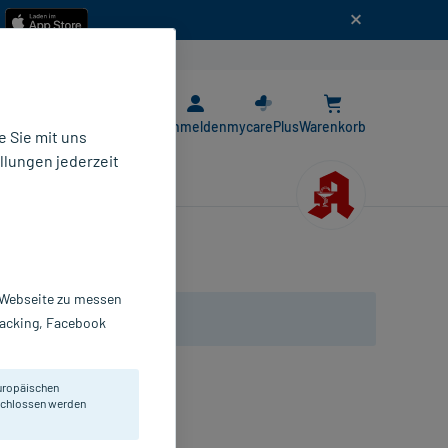
n
E-Rezept App
Anmelden
mycarePlus
Warenkorb
 Sie mit uns
llungen jederzeit
r Webseite zu messen
Tracking, Facebook
uropäischen
eschlossen werden
.