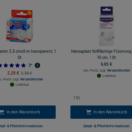
aster 2,5 cmx5 m transparent, 1
Hansaplast Vollflächige Fixierung
St
10 cm, 1 St
9,85 €
5.0
3
*
inkl. MwSt.
zzgl.
Versandkosten
2,28 €
2,38 €
Lieferbar
kl. MwSt.
zzgl.
Versandkosten
Lieferbar
In den Warenkorb
In den Warenkorb
tail- & Pflichtinformationen
Detail- & Pflichtinformationen