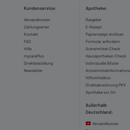
Kundenservice:
Apotheke:
Versandkosten
Ratgeber
Zahlungsarten
E-Rezept
Kontakt
Papierrezept einlösen
FAQ
Formular anfordern
Hilfe
Arzneimittel-Check
mycarePlus
Hausapotheken-Check
Direktbestellung
Individuelle Blister
Newsletter
Arzneimittelinformation
Hilfsmittelbox
Direktabrechnung PKV
Apotheke vor Ort
Außerhalb
Deutschland:
Versandkosten