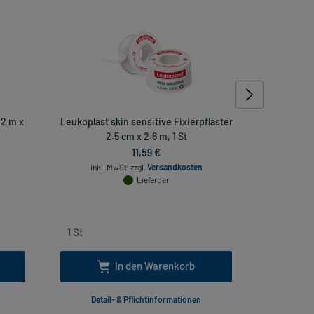
 2 m x
Leukoplast skin sensitive Fixierpflaster
Leukoplast
2.5 cm x 2.6 m, 1 St
11,59 €
inkl. MwSt.
zzgl.
Versandkosten
inkl
Lieferbar
In den Warenkorb
Detail- & Pflichtinformationen
Deta