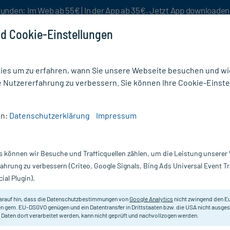
unden: Im Web ab 55€ | In der App ab 35€. Jetzt App downloade
d Cookie-Einstellungen
es um zu erfahren, wann Sie unsere Webseite besuchen und wie
e Nutzererfahrung zu verbessern. Sie können Ihre Cookie-Einste
nlösen
Rezeptur
Aktion %
en:
Datenschutzerklärung
Impressum
ter & Binden
/
FiWa soft synthetische Polsterbinde 6 cm x 3 m
s können wir Besuche und Trafficquellen zählen, um die Leistung unsere
Nur für kurze Zeit:
Gratis-Versand* ab 19€ Mindestbestellwert!
fahrung zu verbessern (Criteo, Google Signals, Bing Ads Universal Event 
ial Plugin).
erbinde 6 cm x 3
Fink & Walter Verbandstoffe
arauf hin, dass die Datenschutzbestimmungen von
Google Analytics
nicht zwingend den E
n gem. EU-DSGVO genügen und ein Datentransfer in Drittstaaten bzw. die USA nicht ausg
 Daten dort verarbeitet werden, kann nicht geprüft und nachvollzogen werden.
Zur Polsterung von Gipsverbänden