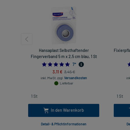
Hansaplast Selbsthaftender
Fixierpfl
Fingerverband 5 m x 2,5 cm blau, 1 St
4.714285714285714
7
*
3,11 €
3,45 €
inkl. MwSt.
zzgl.
Versandkosten
in
Lieferbar
In den Warenkorb
Detail- & Pflichtinformationen
De