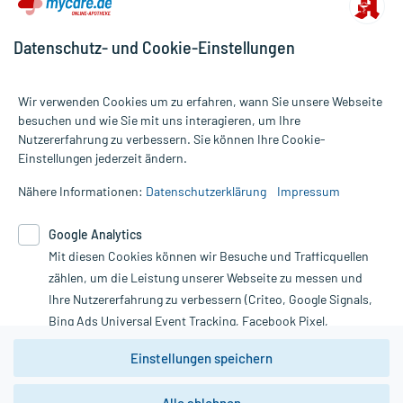
Datenschutz- und Cookie-Einstellungen
Wir verwenden Cookies um zu erfahren, wann Sie unsere Webseite
besuchen und wie Sie mit uns interagieren, um Ihre
Nutzererfahrung zu verbessern. Sie können Ihre Cookie-
Alle Preise gelten inkl. MwSt., ggf. zzgl. Versandkosten
Einstellungen jederzeit ändern.
Informationen auf dieser Website werden ausschließlich für
informative Zwecke zur Verfügung gestellt. Sie ersetzen keinesfalls
Nähere Informationen:
Datenschutzerklärung
Impressum
die Untersuchung und Behandlung durch einen Arzt. Bitte
beachten Sie, dass hierdurch weder Diagnosen gestellt noch
Google Analytics
Therapien eingeleitet werden können. | Diese Webseite benutzt
Mit diesen Cookies können wir Besuche und Trafficquellen
Google Analytics. Lesen Sie bitte dazu die wichtigen Hinweise in
unserer Datenschutzerklärung. Für den Widerruf einer Bestellung
zählen, um die Leistung unserer Webseite zu messen und
nutzen Sie das Formular:
Ihre Nutzererfahrung zu verbessern (Criteo, Google Signals,
Bing Ads Universal Event Tracking, Facebook Pixel,
Vertrag widerrufen
Youtube-Social Plugin).
Einstellungen speichern
Wir weisen darauf hin, dass die
Datenschutzbestimmungen von
Google Analytics
nicht
*Hinweise zu unseren Aktionen und Bewertungen