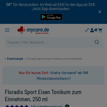
5€*
für Neukunden: Im Web ab 55€ | In der App ab 35€.
Jetzt App downloaden
Eisenmangel
/
Floradix Sport Eisen Tonikum zum Einnehmen
Nur für kurze Zeit:
Gratis-Versand* ab 19€
Mindestbestellwert!
Floradix Sport Eisen Tonikum zum
Einnehmen, 250 ml
5.0
1 Kundenbewertung*