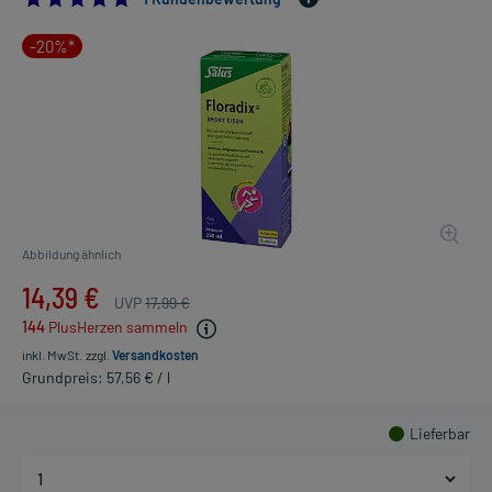
-20%*
Abbildung ähnlich
14,39 €
UVP
17,99 €
144
PlusHerzen sammeln
inkl. MwSt.
zzgl.
Versandkosten
Grundpreis: 57,56 € / l
Lieferbar