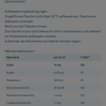
überschreiten!
Aufbewahrungsbedingungen:
Ungeöffnete Flasche nicht über 25 °C aufbewahren. Flasche vor
Gebrauch schütteln.
Nicht aus der Flasche trinken.
Die Flasche muss nach Gebrauch sofort verschlossen und stehend
im Kühlschrank aufbewahrt werden.
Außerhalb der Reichweite von kleinen Kindern lagern.
Nährwertdeklaration:
Nährwerte
pro 20 ml
% NRV*
Eisen
14 mg
100
Kupfer
0,25 mg
25
Magnesium
200 mg
53
Niacin (Vitamin B3)
16 mg NE
100
Riboflavin (Vitamin B2)
1,4 mg
100
Thiamin (Vitamin B1)
1,1 mg
100