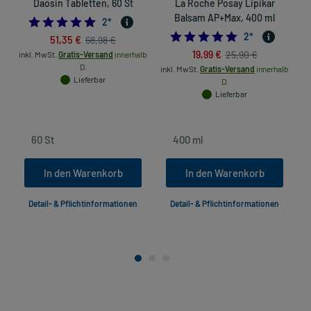
Daosin Tabletten, 60 St
La Roche Posay Lipikar
Balsam AP+Max, 400 ml
5.0
2
*
5.0
2
*
51,35 €
68,98 €
19,99 €
25,90 €
inkl. MwSt.
Gratis-Versand
innerhalb
D.
inkl. MwSt.
Gratis-Versand
innerhalb
Lieferbar
D.
Lieferbar
In den Warenkorb
In den Warenkorb
Detail- & Pflichtinformationen
Detail- & Pflichtinformationen