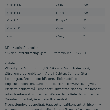
Vitamin B12
2,5 µg
100
Vitamin B6
1,4 mg
100
Vitamin C
16 mg NE
20
Vitamin D3
25 µg
500
Zink
2,5 mg
25
NE = Niacin-Äquivalent
* % der Referenzmenge gem. EU-Verordnung 1169/2011
Zutaten:
Wässriger Kräuterauszug (40 %) (aus Grünem
Hafer
kraut,
Zitronenverbenenblättern, Apfelfrüchten, Spinatblättern,
Lemongras, Brennnesselblättern, Hibiskusblüten,
Hagebuttenschalen, Curcuma, Teufelskrallenwurzeln, Ingwer,
Pfefferminzblättern), Birnensaftkonzentrat, Magnesiumgluconat,
rotes Traubensaftkonzentrat, Wasser, Rote Bete Saftkonzentrat, L-
Carnitin-L-Tartrat, Acerolasaftkonzentrat,
Magnesiumhydrogencitrat, Hagebuttensaftkonzentrat, Eisen(II)-
gluconat, Limettenextrakt, Nicotinamid (Niacin), Vanilleextrakt,