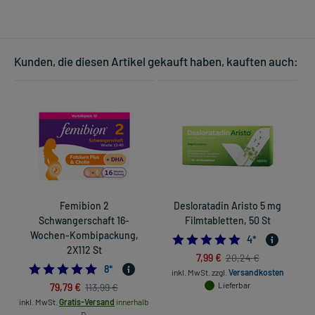
Kunden, die diesen Artikel gekauft haben, kauften auch:
Femibion 2
Desloratadin Aristo 5 mg
Schwangerschaft 16-
Filmtabletten, 50 St
Wochen-Kombipackung,
5.0
4
*
2X112 St
7,99 €
20,24 €
4.875
8
*
inkl. MwSt.
zzgl.
Versandkosten
79,79 €
Lieferbar
113,99 €
inkl. MwSt.
Gratis-Versand
innerhalb
D.