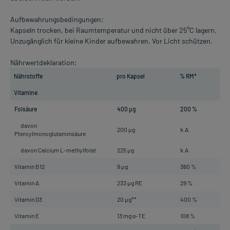
Aufbewahrungsbedingungen:
Kapseln trocken, bei Raumtemperatur und nicht über 25°C lagern.
Unzugänglich für kleine Kinder aufbewahren. Vor Licht schützen.
Nährwertdeklaration:
Nährstoffe
pro Kapsel
% RM*
Vitamine
Folsäure
400 µg
200 %
davon
200 µg
k.A.
Pteroylmonoglutaminsäure
davon Calcium L-methylfolat
225 µg
k.A.
Vitamin B12
9 µg
360 %
Vitamin A
233 µg RE
29 %
Vitamin D3
20 µg**
400 %
Vitamin E
13 mg α-TE
108 %