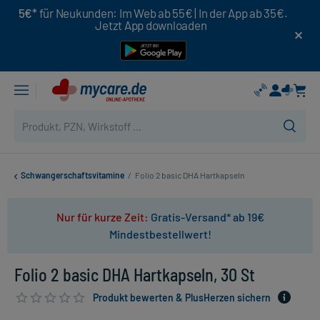
5€*
für Neukunden: Im Web ab 55€ | In der App ab 35€.
Jetzt App downloaden
Schwangerschaftsvitamine
/
Folio 2 basic DHA Hartkapseln
Nur für kurze Zeit:
Gratis-Versand* ab 19€
Mindestbestellwert!
Folio 2 basic DHA Hartkapseln, 30 St
Produkt bewerten & PlusHerzen sichern