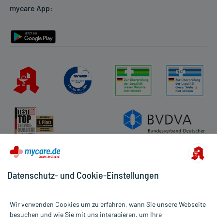
mycare App:
Rückgabe/Widerruf
Barrierefreiheitserklärung
Datenschutz- und Cookie-Einstellungen
Wir verwenden Cookies um zu erfahren, wann Sie unsere Webseite
besuchen und wie Sie mit uns interagieren, um Ihre