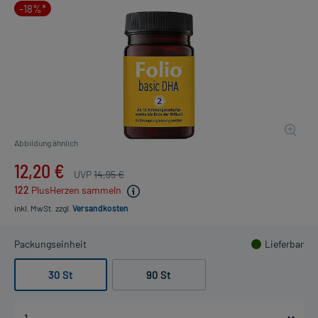
-18%*
Abbildung ähnlich
12,20 €
UVP
14,95 €
122
PlusHerzen sammeln
inkl. MwSt.
zzgl.
Versandkosten
Packungseinheit
Lieferbar
30 St
90 St