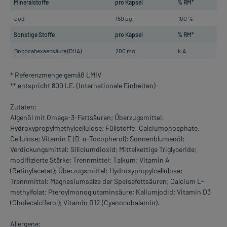
Mineralstoffe
pro Kapsel
% RM*
Jod
150 µg
100 %
Sonstige Stoffe
pro Kapsel
% RM*
Docosahexaensäure (DHA)
200 mg
k.A.
* Referenzmenge gemäß LMIV
** entspricht 800 I.E. (Internationale Einheiten)
Zutaten:
Algenöl mit Omega-3-Fettsäuren; Überzugsmittel:
Hydroxypropylmethylcellulose; Füllstoffe: Calciumphosphate,
Cellulose; Vitamin E (D-α-Tocopherol); Sonnenblumenöl;
Verdickungsmittel: Siliciumdioxid; Mittelkettige Triglyceride;
modifizierte Stärke; Trennmittel: Talkum; Vitamin A
(Retinylacetat); Überzugsmittel: Hydroxypropylcellulose;
Trennmittel: Magnesiumsalze der Speisefettsäuren; Calcium L-
methylfolat; Pteroylmonoglutaminsäure; Kaliumjodid; Vitamin D3
(Cholecalciferol); Vitamin B12 (Cyanocobalamin).
Allergene: