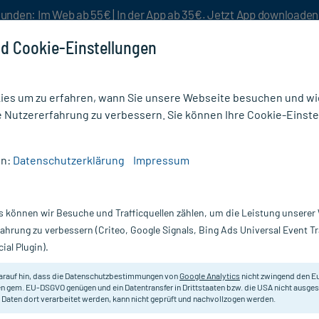
unden: Im Web ab 55€ | In der App ab 35€. Jetzt App downloade
d Cookie-Einstellungen
es um zu erfahren, wann Sie unsere Webseite besuchen und wie
e Nutzererfahrung zu verbessern. Sie können Ihre Cookie-Einste
nlösen
Rezeptur
Aktion %
en:
Datenschutzerklärung
Impressum
e
/
Frei Öl Hydrolipid LippenPflege
s können wir Besuche und Trafficquellen zählen, um die Leistung unsere
Nur für kurze Zeit:
Gratis-Versand* ab 19€ Mindestbestellwert!
fahrung zu verbessern (Criteo, Google Signals, Bing Ads Universal Event 
ial Plugin).
e, 4.8 g
Frei öl
arauf hin, dass die Datenschutzbestimmungen von
Google Analytics
nicht zwingend den E
n gem. EU-DSGVO genügen und ein Datentransfer in Drittstaaten bzw. die USA nicht ausg
 Daten dort verarbeitet werden, kann nicht geprüft und nachvollzogen werden.
Erste Hilfe bei spröden und rissige