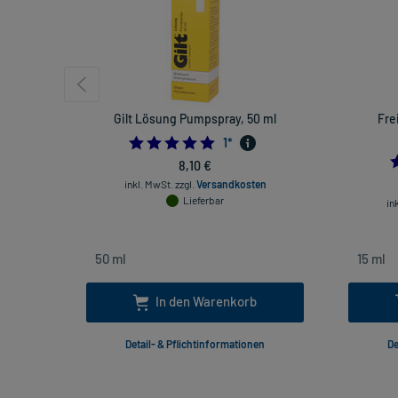
Gilt Lösung Pumpspray, 50 ml
Fre
5.0
1
*
8,10 €
inkl. MwSt.
zzgl.
Versandkosten
Lieferbar
in
In den Warenkorb
Detail- & Pflichtinformationen
De