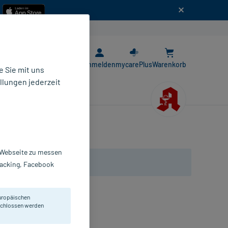
n
E-Rezept App
Anmelden
mycarePlus
Warenkorb
 Sie mit uns
llungen jederzeit
r Webseite zu messen
Tracking, Facebook
uropäischen
eschlossen werden
n Lippen.