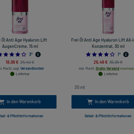
i Öl Anti Age Hyaluron Lift
Frei Öl Anti Age Hyaluron Lift All
AugenCreme, 15 ml
Konzentrat, 30 ml
4.0
4.0
3
*
1
*
18,99 €
26,49 €
25,40 €
35,35 €
kl. MwSt.
zzgl.
Versandkosten
inkl. MwSt.
Gratis-Versand
innerhalb
Lieferbar
Lieferbar
In den Warenkorb
In den Warenkorb
tail- & Pflichtinformationen
Detail- & Pflichtinformationen