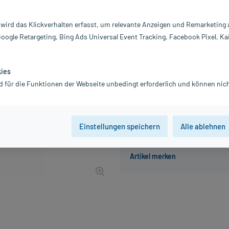
Darreichung:
St
Inhalt:
4.
 wird das Klickverhalten erfasst, um relevante Anzeigen und Remarketing
PZN:
11
Google Retargeting, Bing Ads Universal Event Tracking, Facebook Pixel, Ka
Hersteller:
A
3,52 €
UVP
4,40 €
36
Plus
kies
inkl. MwSt.
zzgl.
Versandkosten
d für die Funktionen der Webseite unbedingt erforderlich und können nich
Einstellungen speichern
Alle ablehnen