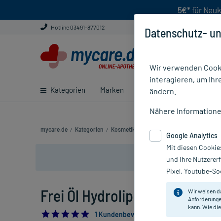
5€*
für Neuk
Hotline 03491-877012
Datenschutz- un
Wir verwenden Cooki
interagieren, um Ihr
Kategorien
Marken
Ratgeber
E-Rezept ei
ändern.
Nähere Information
mycare.de
/
Kategorien
/
Kosmetik
/
Gesichtspflege
/
Lippenpfleg
Google Analytics
Mit diesen Cookie
und Ihre Nutzerer
Pixel, Youtube-Soc
Frei Öl Hydrolipid LippenPfleg
Wir weisen d
Anforderunge
kann. Wie die
5.0
1 Kundenbewertung*