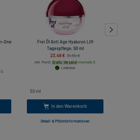
-in-One
Frei Öl Anti Age Hyaluron Lift
Frei Öl Hy
Tagespflege, 50 ml
23,49 €
31,55 €
inkl. MwSt.
Gratis-Versand
innerhalb D.
inkl
Lieferbar
 D.
In den Warenkorb
Detail- & Pflichtinformationen
Deta