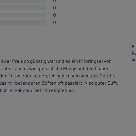
0
0
0
0
Be
Ku
od
il der Preis so günstig war und es ein Mitbringsel von
hr überrascht, wie gut sich die Pflege auf den Lippen
den Fall wieder kaufen. Ich habe auch nicht das Gefühl,
s mir bei anderen Stiften oft passiert. Also guter Duft,
slich im Rahmen. Sehr zu empfehlen.