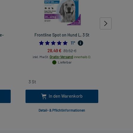
re-
Frontline Spot on Hund L, 3 St
Frontline
4.909090909090909
11
*
inkl. Mw
28,49 €
39,52 €
inkl. MwSt.
Gratis-Versand
innerhalb D.
Lieferbar
In den Warenkorb
Detail- & Pflichtinformationen
Deta