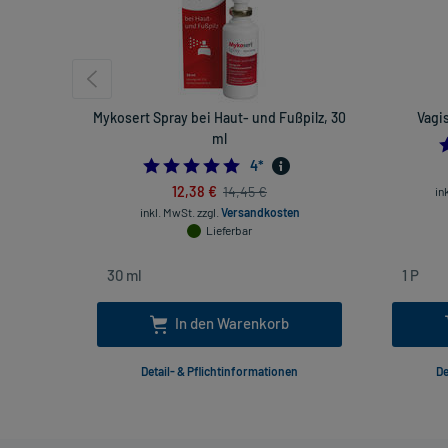
Mykosert Spray bei Haut- und Fußpilz, 30
Vagi
ml
5.0
4
*
12,38 €
14,45 €
in
inkl. MwSt.
zzgl.
Versandkosten
Lieferbar
In den Warenkorb
Detail- & Pflichtinformationen
De