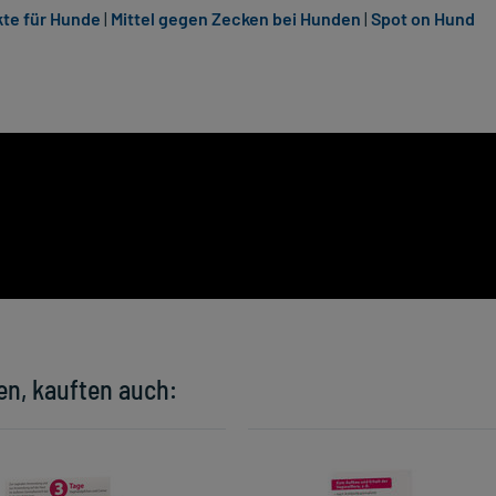
te für Hunde
|
Mittel gegen Zecken bei Hunden
|
Spot on Hund
en, kauften auch: