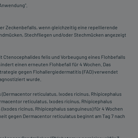
r Anwendung".
r Zeckenbefalls, wenn gleichzeitig eine repellierende
andmücken, Stechfliegen und/oder Stechmücken angezeigt
t Ctenocephalides felis und Vorbeugung eines Flohbefalls
indert einen erneuten Flohbefall für 4 Wochen. Das
strategie gegen Flohallergiedermatitis (FAD) verwendet
agnostiziert wurde.
Dermacentor reticulatus, Ixodes ricinus, Rhipicephalus
macentor reticulatus, Ixodes ricinus, Rhipicephalus
 (Ixodes ricinus, Rhipicephalus sanguineus) für 4 Wochen
keit gegen Dermacentor reticulatus beginnt am Tag 7 nach