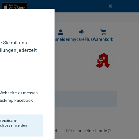
n
E-Rezept App
Anmelden
mycarePlus
Warenkorb
 Sie mit uns
llungen jederzeit
r Webseite zu messen
Tracking, Facebook
uropäischen
eschlossen werden
es Floh- und/oder Zeckenbefalls. Für sehr kleine Hunde (2-