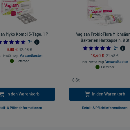
san Myko Kombi 3-Tage, 1 P
Vagisan ProbioFlora Milchsäu
Bakterien Hartkapseln, 8 St
4.857142857142857
7
*
5.0
2
*
9,98 €
12,48 €
18,40 €
21,48 €
kl. MwSt.
zzgl.
Versandkosten
Lieferbar
inkl. MwSt.
zzgl.
Versandkosten
Lieferbar
In den Warenkorb
In den Warenkorb
tail- & Pflichtinformationen
Detail- & Pflichtinformationen