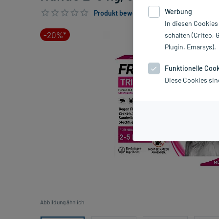
Werbung
Produkt bewerten & PlusHerzen sichern
In diesen Cookies
-20%*
schalten (Criteo, 
Plugin, Emarsys).
Funktionelle Coo
Diese Cookies sin
Abbildung ähnlich