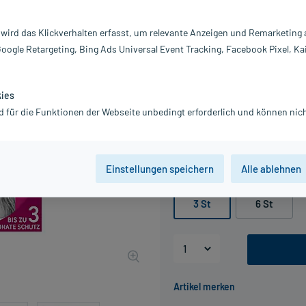
Darreichung:
L
 wird das Klickverhalten erfasst, um relevante Anzeigen und Remarketing
Inhalt:
3 
Google Retargeting, Bing Ads Universal Event Tracking, Facebook Pixel, Ka
PZN:
16
Hersteller:
B
Information:
kies
23,16 €
d für die Funktionen der Webseite unbedingt erforderlich und können nich
UVP
28,95 €
232
inkl. MwSt.
Gratis-Versand
innerhalb D.
Einstellungen speichern
Alle ablehnen
Packungseinheit
3 St
6 St