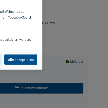
ösung
 auf Webseiten zu
St
irion, Youtube-Social
359832
oehringer Ingelheim VETMEDICA GmbH
Beipackzettel als PDF
t deaktiviert werden.
PlusHerzen sammeln
Alle akzeptieren
Lieferbar
In den Warenkorb