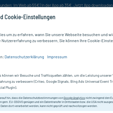
unden: Im Web ab 55€ | In der App ab 35€. Jetzt App downloade
d Cookie-Einstellungen
es um zu erfahren, wann Sie unsere Webseite besuchen und wie
e Nutzererfahrung zu verbessern. Sie können Ihre Cookie-Einste
nlösen
Rezeptur
Aktion %
en:
Datenschutzerklärung
Impressum
e
/
Frontline Tri-Act Lösung zum Auftropfen für Hunde 2-5 kg
s können wir Besuche und Trafficquellen zählen, um die Leistung unsere
Nur für kurze Zeit:
Gratis-Versand* ab 19€ Mindestbestellwert!
fahrung zu verbessern (Criteo, Google Signals, Bing Ads Universal Event 
ial Plugin).
 Auftropfen für
FRONTLINE
arauf hin, dass die Datenschutzbestimmungen von
Google Analytics
nicht zwingend den E
n gem. EU-DSGVO genügen und ein Datentransfer in Drittstaaten bzw. die USA nicht ausg
 Daten dort verarbeitet werden, kann nicht geprüft und nachvollzogen werden.
Zur Behandlung und Vorbeugung ein
5 kg).