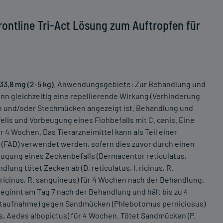
ontline Tri-Act Lösung zum Auftropfen für
33,8 mg (2-5 kg)
. Anwendungsgebiete: Zur Behandlung und
n gleichzeitig eine repellierende Wirkung (Verhinderung
 und/oder Stechmücken angezeigt ist. Behandlung und
lis und Vorbeugung eines Flohbefalls mit C. canis. Eine
 4 Wochen. Das Tierarzneimittel kann als Teil einer
 (FAD) verwendet werden, sofern dies zuvor durch einen
eugung eines Zeckenbefalls (Dermacentor reticulatus,
lung tötet Zecken ab (D. reticulatus, I. ricinus, R.
 ricinus, R. sanguineus) für 4 Wochen nach der Behandlung.
eginnt am Tag 7 nach der Behandlung und hält bis zu 4
lutaufnahme) gegen Sandmücken (Phlebotomus perniciosus)
, Aedes albopictus) für 4 Wochen. Tötet Sandmücken (P.